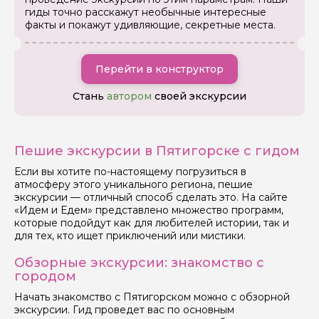
гиды точно расскажут необычные интересные
Вопросы и комментарии
факты и покажут удивляющие, секретные места.
Если у вас есть интересующие вопросы, можете их
задать
Перейти в конструктор
Стань
автором
своей экскурсии
Я даю своё согласие на обработку персональных
Пешие экскурсии в Пятигорске с гидом
данных
Если вы хотите по-настоящему погрузиться в
атмосферу этого уникального региона, пешие
Отправить
экскурсии — отличный способ сделать это. На сайте
«Идем и Едем» представлено множество программ,
которые подойдут как для любителей истории, так и
для тех, кто ищет приключений или мистики.
Обзорные экскурсии: знакомство с
городом
Начать знакомство с Пятигорском можно с обзорной
экскурсии. Гид проведет вас по основным