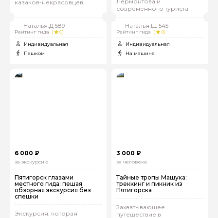
Лермонтова и
казаков-некрасовцев
современного туриста
Наталья.Д 589
Наталья.Щ 545
Рейтинг гида
(
0)
Рейтинг гида
(
0)
Индивидуальная
Индивидуальная
Пешком
На машине
6 000 ₽
3 000 ₽
за экскурсию
за человека
Пятигорск глазами
Тайные тропы Машука:
местного гида: пешая
треккинг и пикник из
обзорная экскурсия без
Пятигорска
спешки
Захватывающее
Экскурсия, которая
путешествие в