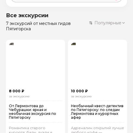
Москва
59 экскурсий
Россия
Все экскурсии
Санкт-Петербург
Популярные
7 экскурсий
от местных гидов
50 экскурсий
Россия
Пятигорска
Нижний Новгород
49 экскурсий
Россия
Калининград
28 экскурсий
Россия
Кисловодск
20 экскурсий
Россия
Дербент
17 экскурсий
Россия
8 000 ₽
10 000 ₽
за экскурсию
за экскурсию
От Лермонтова до
Необычный квест-детектив
Чебурашки: яркая и
по Пятигорску: по следам
необычная экскурсия по
Лермонтова и курортных
Пятигорску
афер
Романтика старого
Адреналин открытий лучше
курорта: балы, дуэли и
любого кофе —