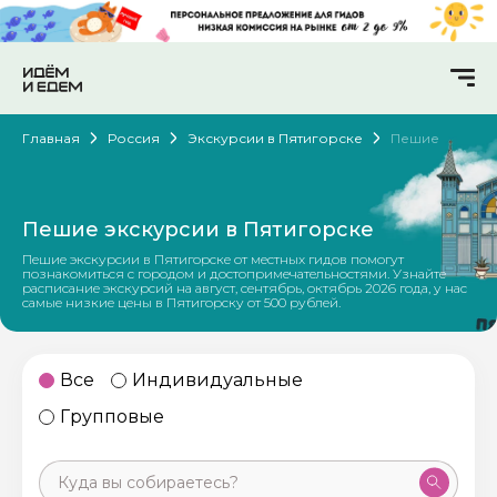
Главная
Россия
Экскурсии в Пятигорске
Пешие
Пешие экскурсии в Пятигорске
Пешие экскурсии в Пятигорске от местных гидов помогут
познакомиться с городом и достопримечательностями. Узнайте
расписание экскурсий на август, сентябрь, октябрь 2026 года, у нас
самые низкие цены в Пятигорску от 500 рублей.
Все
Индивидуальные
Групповые