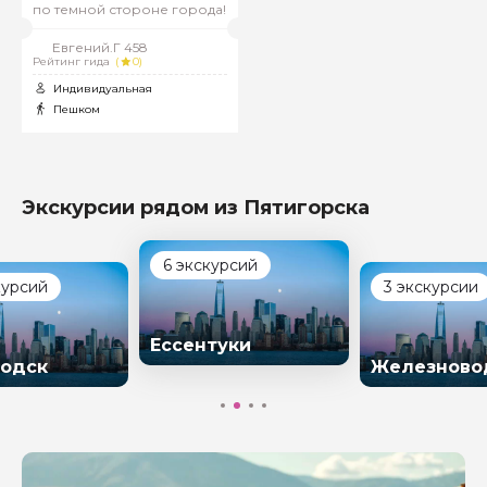
по темной стороне города!
Евгений.Г 458
Рейтинг гида
(
0)
Индивидуальная
Пешком
Экскурсии рядом из Пятигорска
6 экскурсий
курсий
3 экскурсии
Ессентуки
одск
Железново