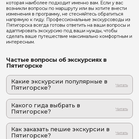
которая наиболее подходит именно вам. Если у вас
возникли вопросы по маршруту или вы хотите внести
изменения в программу, не стесняйтесь обратиться
напрямую к гиду. Профессиональные экскурсоводы из
Пятигорска всегда готовы ответить на ваши вопросы и
адаптировать экскурсию под ваши нужды, чтобы
сделать ваше путешествие максимально комфортным и
интересным.
Частые вопросы об экскурсиях в
Пятигорске
Какие экскурсии популярные в
Пятигорске?
1. Экскурсия по городам Кавказских
Минеральных Вод за один день
Какого гида выбрать в
Культурно-историческое наследие курортно-
Пятигорске?
лечебных городов Кавказа
1. Ирина.С 938
2. Обзорная экскурсия по курортному
городу, в который влюбляешься
Как заказать пешие экскурсии в
2. Наталья.Д 589
Пятигорск глазами Лермонтова и современного
Пятигорске?
3. Валерия.Е 380