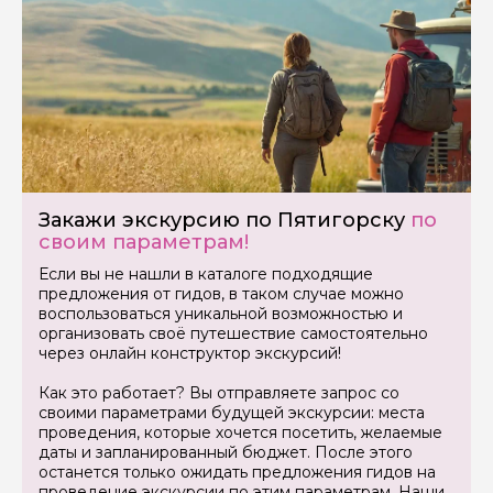
Закажи экскурсию по Пятигорску
по
своим параметрам!
Задайте свой вопрос гиду
Если вы не нашли в каталоге подходящие
предложения от гидов, в таком случае можно
Как вас зовут
воспользоваться уникальной возможностью и
организовать своё путешествие самостоятельно
через онлайн конструктор экскурсий!
Ваша электронная почта
Как это работает? Вы отправляете запрос со
своими параметрами будущей экскурсии: места
проведения, которые хочется посетить, желаемые
Ваш номер телефона
даты и запланированный бюджет. После этого
останется только ожидать предложения гидов на
проведение экскурсии по этим параметрам. Наши