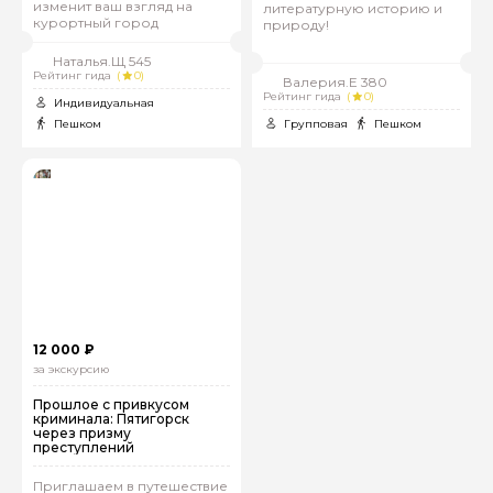
изменит ваш взгляд на
литературную историю и
курортный город
природу!
Наталья.Щ 545
Рейтинг гида
(
0)
Валерия.Е 380
Рейтинг гида
(
0)
Индивидуальная
Пешком
Групповая
Пешком
12 000 ₽
за экскурсию
Прошлое с привкусом
криминала: Пятигорск
через призму
преступлений
Приглашаем в путешествие