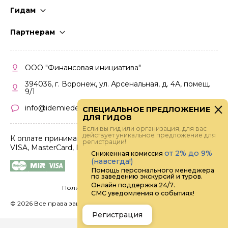
Гидам
Стать гидом
Партнерам
Частые вопросы
Стать партнером
Правила работы
Кабинет партнера
ООО "Финансовая инициатива"
Правила участия
394036, г. Воронеж, ул. Арсенальная, д. 4А, помещ.
9/1
info@idemiedem.ru
СПЕЦИАЛЬНОЕ ПРЕДЛОЖЕНИЕ
ДЛЯ ГИДОВ
Если вы гид или организация, для вас
действует уникальное предложение для
К оплате принимаются карты
регистрации!
VISA, MasterCard, МИР
от 2% до 9%
Сниженная комиссия
(навсегда!)
Помощь персонального менеджера
по заведению экскурсий и туров.
Онлайн поддержка 24/7.
Политика конфиденциальности
СМС уведомления о событиях!
©
2026 Все права защищены.
Digital
Регистрация