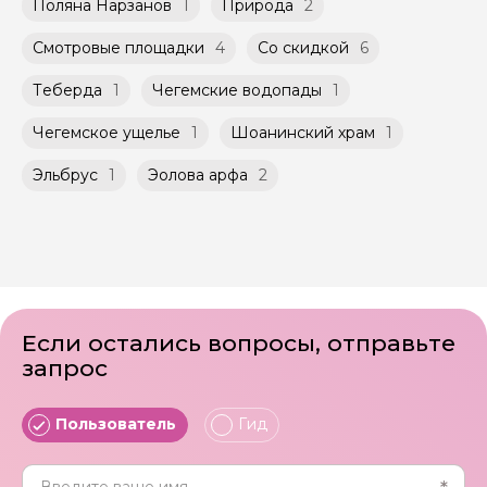
Поляна Нарзанов
1
Природа
2
Смотровые площадки
4
Со скидкой
6
Теберда
1
Чегемские водопады
1
Чегемское ущелье
1
Шоанинский храм
1
Эльбрус
1
Эолова арфа
2
Если остались вопросы, отправьте
запрос
Пользователь
Гид