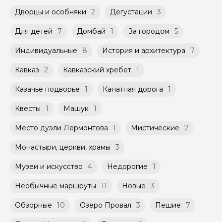
заблаговременно до начала путешествия,
Дворцы и особняки
при наличии такой возможности,
2
Дегустации
3
Мини-группы проводятся на тех же
указанной на странице самого тура и
условиях, что и групповые, но с количество
заключенного между Организатором и
Для детей
7
Домбай
1
За городом
5
участников ограничено (группа может быть
Агрегатором дополнительного соглашения
не более 10 человек)
к Оферте Сервиса.
Индивидуальные
8
История и архитектура
7
Способы оплаты на сайте: Картой
Кавказ
2
Кавказский хребет
1
российского банка можно оплатить любую
экскурсию.
Казачье подворье
1
Канатная дорога
1
Квесты
1
Машук
1
Место дуэли Лермонтова
1
Мистические
2
Монастыри, церкви, храмы
3
Музеи и искусство
4
Недорогие
1
Необычные маршруты
11
Новые
3
Обзорные
10
Озеро Провал
3
Пешие
7