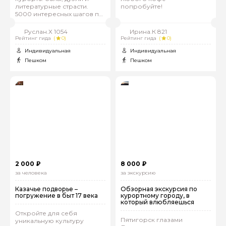
литературные страсти.
попробуйте!
5000 интересных шагов по
старому центру
Руслан.Х 1054
Ирина.К 821
Рейтинг гида
(
0)
Рейтинг гида
(
0)
Индивидуальная
Индивидуальная
Пешком
Пешком
2 000 ₽
8 000 ₽
за человека
за экскурсию
Казачье подворье –
Обзорная экскурсия по
погружение в быт 17 века
курортному городу, в
который влюбляешься
Откройте для себя
Пятигорск глазами
уникальную культуру