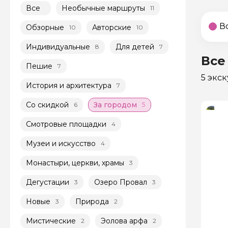
Все
Необычные маршруты
11
В
Обзорные
Авторские
10
10
Индивидуальные
Для детей
8
7
Все
Пешие
7
5 экс
История и архитектура
7
Со скидкой
За городом
6
5
Смотровые площадки
4
Музеи и искусство
4
Монастыри, церкви, храмы
3
Дегустации
Озеро Провал
3
3
Новые
Природа
3
2
Мистические
Эолова арфа
2
2