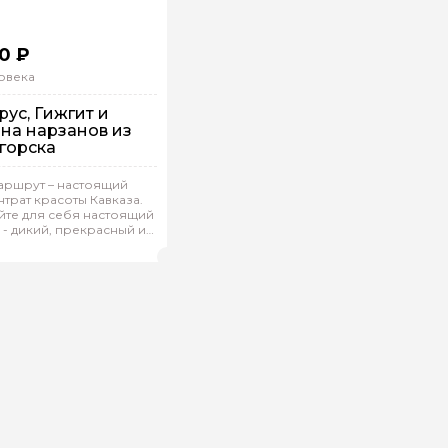
0 ₽
овека
рус, Гижгит и
на нарзанов из
горска
ой вопрос гиду
аршрут – настоящий
трат красоты Кавказа.
Ваша электронная почта
Ваш ном
упповая
На машине
йте для себя настоящий
 - дикий, прекрасный и
илл.З 185
(
0)
Рейтинг гида
ываемый!
нтарии
ересующие вопросы, можете их задать