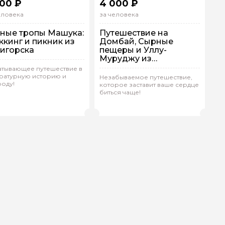
000 ₽
4 000 ₽
еловека
за человека
ные тропы Машука:
Путешествие на
ккинг и пикник из
Домбай, Сырные
игорска
пещеры и Уллу-
Муруджу из
Пятигорска
атывающее путешествие в
ратурную историю и
Незабываемое путешествие,
оду!
которое заставит ваше сердце
рупповая
Пешком
Групповая
На машине
биться чаще!
алерия.Е 380
(
0)
Кирилл.З 185
(
0)
Рейтинг гида
Рейтинг гида