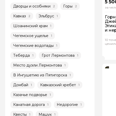
5 50
Дворцы и особняки
Горы
2
2
за чел
Кавказ
Эльбрус
2
1
Горн
Джей
Эгик
Шоанинский храм
1
и не
Выез
Чегемское ущелье
1
10 точ
ценил
Чегемские водопады
1
Гр
Род
Теберда
Грот Лермонтова
1
1
Место дуэли Лермонтова
1
В Ингушетию из Пятигорска
1
Домбай
Кавказский хребет
1
1
Казачье подворье
1
Канатная дорога
Недорогие
1
1
Квесты
Машук
1
1