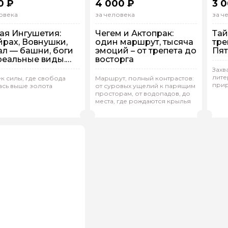
0 ₽
4 000 ₽
3 
овека
за человека
за ч
ая Ингушетия:
Чегем и Актопрак:
Тай
рах, Вовнушки,
один маршрут, тысяча
тре
ал — башни, боги
эмоций – от трепета до
Пят
реальные виды.
восторга
д из Пятигорска
Захв
лите
ек силы, где свобода
Маршрут, полный контрастов:
прир
ась выше золота
от суровых ущелий к парящим
упповая
На машине
Групповая
На машине
Г
просторам, от водопадов, до
места, где рождаются крылья
ион.У 349
(
0)
Родион.У 349
(
0)
В
Рейтинг гида
Рейтинг гида