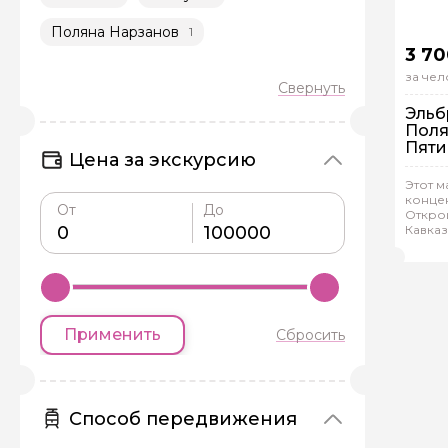
Поляна Нарзанов
1
3 70
за чел
Эльб
Поля
Пяти
Задайте св
Цена за экскурсию
Этот м
концен
Как вас зовут
Гр
От
До
Откро
Кавказ
Кир
незаб
Вопросы и комме
Если у вас есть инт
Применить
Сбросить
Способ передвижения