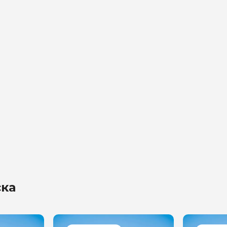
на обработку
х
ска