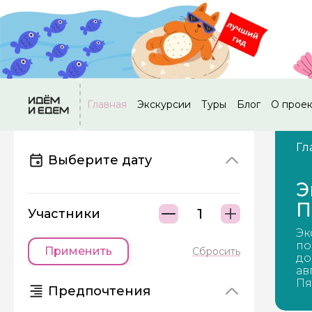
Главная
Экскурсии
Туры
Блог
О прое
Гл
Выберите дату
Э
П
Участники
Эк
по
Применить
Сбросить
до
ав
Пя
Предпочтения