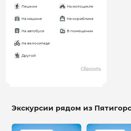
Пешком
На мотоцикле
Я даю своё согласие 
персональных данны
На машине
На кораблике
Отправить
На автобусе
В помещении
На велосипеде
Другой
Сбросить
Экскурсии рядом из Пятигор