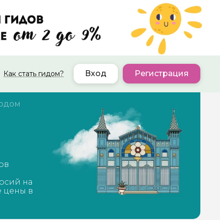
Вход
Регистрация
Как стать гидом?
родом
ов
рсий на
е цены в