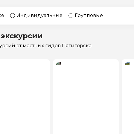
17 экскурсий
Россия
се
Индивидуальные
Групповые
 экскурсии
курсий
от местных гидов Пятигорска