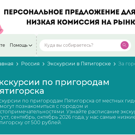
кте
Помощь
Москва
Посмотреть все города
59 экскурсий
Россия
авная
Россия
Экскурсии в Пятигорске
За го
Санкт-Петербург
50 экскурсий
Россия
кскурсии по пригородам
Нижний Новгород
ятигорска
49 экскурсий
Россия
скурсии по пригородам Пятигорска от местных гид
Калининград
28 экскурсий
могут познакомиться с городом и
Россия
стопримечательностями. Узнайте расписание экску
густ, сентябрь, октябрь 2026 года, у нас самые низки
Кисловодск
20 экскурсий
тигорску от 500 рублей.
Россия
Дербент