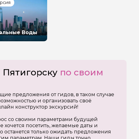
урсия
альные Воды
о Пятигорску
по своим
щие предложения от гидов, в таком случае
озможностью и организовать своё
нлайн конструктор экскурсий!
апрос со своими параметрами будущей
е хочется посетить, желаемые даты и
о останется только ожидать предложения
тим параметрам. Наши гиды точно