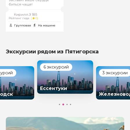
биться чаще!
Кирилл.З 185
Рейтинг гида
(
0)
Групповая
На машине
Экскурсии рядом из Пятигорска
6 экскурсий
курсий
3 экскурсии
Ессентуки
одск
Железново