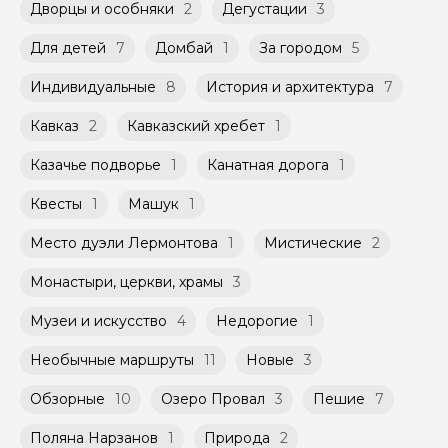
указанной на странице самого тура и
Дворцы и особняки
2
Дегустации
3
Мини-группы проводятся на тех же
заключенного между Организатором и
условиях, что и групповые, но с количество
Агрегатором дополнительного соглашения
Для детей
7
Домбай
1
За городом
5
участников ограничено (группа может быть
к Оферте Сервиса.
не более 10 человек)
Индивидуальные
8
История и архитектура
7
Способы оплаты на сайте: Картой
российского банка можно оплатить любую
Кавказ
2
Кавказский хребет
1
экскурсию.
Казачье подворье
1
Канатная дорога
1
Квесты
1
Машук
1
Место дуэли Лермонтова
1
Мистические
2
Монастыри, церкви, храмы
3
Музеи и искусство
4
Недорогие
1
Необычные маршруты
11
Новые
3
Обзорные
10
Озеро Провал
3
Пешие
7
Поляна Нарзанов
1
Природа
2