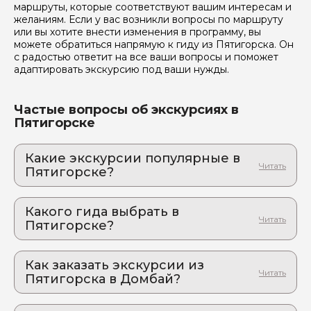
маршруты, которые соответствуют вашим интересам и
желаниям. Если у вас возникли вопросы по маршруту
или вы хотите внести изменения в программу, вы
можете обратиться напрямую к гиду из Пятигорска. Он
с радостью ответит на все ваши вопросы и поможет
адаптировать экскурсию под ваши нужды.
Частые вопросы об экскурсиях в
Пятигорске
Какие экскурсии популярные в
Пятигорске?
1. Экскурсия по городам Кавказских
Минеральных Вод за один день
Какого гида выбрать в
Культурно-историческое наследие курортно-
Пятигорске?
лечебных городов Кавказа
1. Наталья.Д 589
2. От Лермонтова до Чебурашки: яркая и
необычная экскурсия по Пятигорску
Как заказать экскурсии из
2. Наталья.Щ 545
Романтика старого курорта: балы, дуэли и
Пятигорска в Домбай?
3. Кирилл.З 185
литературные страсти. 5000 интересных шагов по
Как оформить экскурсию на сайте «Идем и
старому центру
4. Родион.У 349