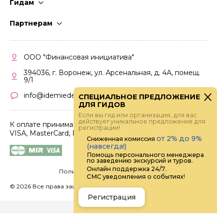
Гидам
Стать гидом
Партнерам
Частые вопросы
Стать партнером
Правила работы
Кабинет партнера
ООО "Финансовая инициатива"
Правила участия
394036, г. Воронеж, ул. Арсенальная, д. 4А, помещ.
9/1
info@idemiedem.ru
СПЕЦИАЛЬНОЕ ПРЕДЛОЖЕНИЕ
ДЛЯ ГИДОВ
Если вы гид или организация, для вас
действует уникальное предложение для
К оплате принимаются карты
регистрации!
VISA, MasterCard, МИР
от 2% до 9%
Сниженная комиссия
(навсегда!)
Помощь персонального менеджера
по заведению экскурсий и туров.
Онлайн поддержка 24/7.
Политика конфиденциальности
СМС уведомления о событиях!
©
2026 Все права защищены.
Digital
Регистрация