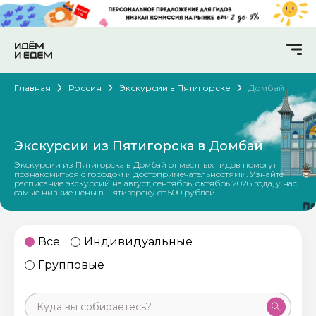
Главная
Россия
Экскурсии в Пятигорске
Домбай
Экскурсии из Пятигорска в Домбай
Экскурсии из Пятигорска в Домбай от местных гидов помогут
познакомиться с городом и достопримечательностями. Узнайте
расписание экскурсий на август, сентябрь, октябрь 2026 года, у нас
самые низкие цены в Пятигорску от 500 рублей.
Все
Индивидуальные
Групповые