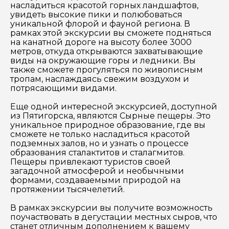
насладиться красотой горных ландшафтов,
увидеть высокие пики и полюбоваться
Как вас зовут
уникальной флорой и фауной региона. В
рамках этой экскурсии вы сможете подняться
на канатной дороге на высоту более 3000
Ваша электронная почта
метров, откуда открываются захватывающие
виды на окружающие горы и ледники. Вы
также сможете прогуляться по живописным
тропам, наслаждаясь свежим воздухом и
Ваш номер телефона
потрясающими видами.
Еще одной интересной экскурсией, доступной
из Пятигорска, являются Сырные пещеры. Это
Вопросы и комментарии
уникальное природное образование, где вы
Если у вас есть интересующие вопросы, можете их
сможете не только насладиться красотой
задать
подземных залов, но и узнать о процессе
образования сталактитов и сталагмитов.
Пещеры привлекают туристов своей
загадочной атмосферой и необычными
формами, создаваемыми природой на
протяжении тысячелетий.
В рамках экскурсии вы получите возможность
Я даю своё согласие на обработку персональных
поучаствовать в дегустации местных сыров, что
данных
станет отличным дополнением к вашему