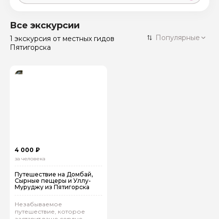
Москва
59 экскурсий
Россия
Все экскурсии
Санкт-Петербург
Популярные
1 экскурсия
от местных гидов
50 экскурсий
Россия
Пятигорска
Нижний Новгород
49 экскурсий
Россия
Калининград
28 экскурсий
Россия
Кисловодск
20 экскурсий
Россия
Дербент
17 экскурсий
Россия
4 000 ₽
за человека
Путешествие на Домбай,
Сырные пещеры и Уллу-
Муруджу из Пятигорска
Незабываемое
путешествие, которое
заставит ваше сердце