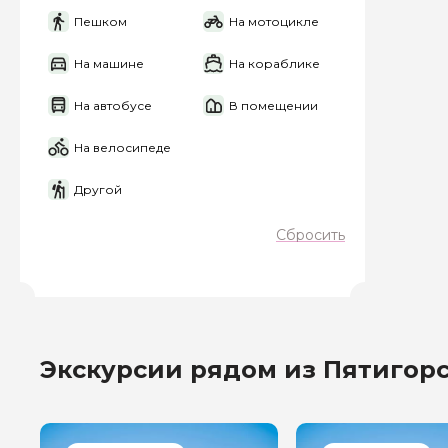
Пешком
На мотоцикле
Я даю своё согласие 
персональных данны
На машине
На кораблике
Отправить
На автобусе
В помещении
На велосипеде
Другой
Сбросить
Экскурсии рядом из Пятигор