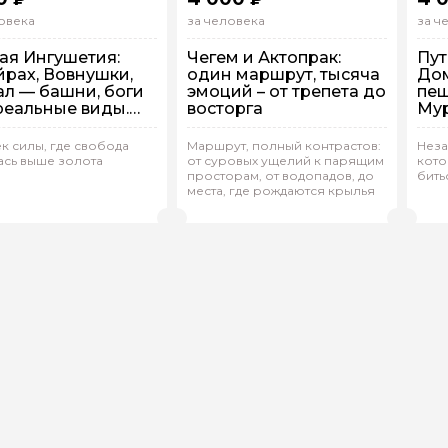
овека
за человека
за ч
ая Ингушетия:
Чегем и Актопрак:
Пут
рах, Вовнушки,
один маршрут, тысяча
Дом
ал — башни, боги
эмоций – от трепета до
пещ
реальные виды.
восторга
Мур
д из Пятигорска
Пят
ек силы, где свобода
Маршрут, полный контрастов:
Неза
ась выше золота
от суровых ущелий к парящим
кото
упповая
На машине
Групповая
На машине
Г
просторам, от водопадов, до
бить
места, где рождаются крылья
ион.У 349
(
0)
Родион.У 349
(
0)
К
Рейтинг гида
Рейтинг гида