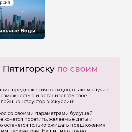
урсия
альные Воды
о Пятигорску
по своим
щие предложения от гидов, в таком случае
озможностью и организовать своё
нлайн конструктор экскурсий!
апрос со своими параметрами будущей
е хочется посетить, желаемые даты и
о останется только ожидать предложения
тим параметрам. Наши гиды точно