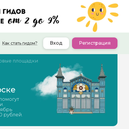
Вход
Регистрация
Как стать гидом?
овые площадки
рске
помогут
и.
тябрь
0 рублей.