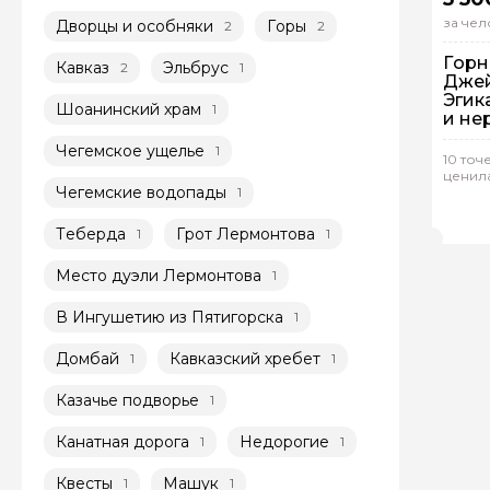
за чел
Дворцы и особняки
Горы
2
2
Горн
Кавказ
Эльбрус
2
1
Джей
Эгик
Шоанинский храм
1
и не
Выез
Чегемское ущелье
1
10 точ
ценил
Гр
Чегемские водопады
1
Род
Теберда
Грот Лермонтова
1
1
Место дуэли Лермонтова
1
В Ингушетию из Пятигорска
1
Домбай
Кавказский хребет
1
1
Казачье подворье
1
Канатная дорога
Недорогие
1
1
Квесты
Машук
1
1