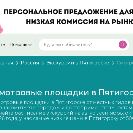
кте
Помощь
Москва
Посмотреть все города
59 экскурсий
Россия
авная
Россия
Экскурсии в Пятигорске
Смотр
Санкт-Петербург
50 экскурсий
Россия
Нижний Новгород
49 экскурсий
мотровые площадки в Пятиго
Россия
Калининград
отровые площадки в Пятигорске от местных гидов 
28 экскурсий
Россия
знакомиться с городом и достопримечательностям
найте расписание экскурсий на август, сентябрь, ок
Кисловодск
26 года, у нас самые низкие цены в Пятигорску от 50
20 экскурсий
Россия
Дербент