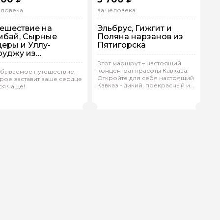
еловека
за человека
ешествие на
Эльбрус, Гижгит и
бай, Сырные
Поляна нарзанов из
еры и Уллу-
Пятигорска
уджу из
игорска
Этот маршрут – настоящий
концентрат красоты Кавказа.
бываемое путешествие,
Откройте для себя настоящий
рое заставит ваше сердце
рупповая
На машине
Групповая
На машине
Кавказ - дикий, прекрасный и
ся чаще!
незабываемый!
ирилл.З 185
(
0)
Кирилл.З 185
(
0)
Рейтинг гида
Рейтинг гида