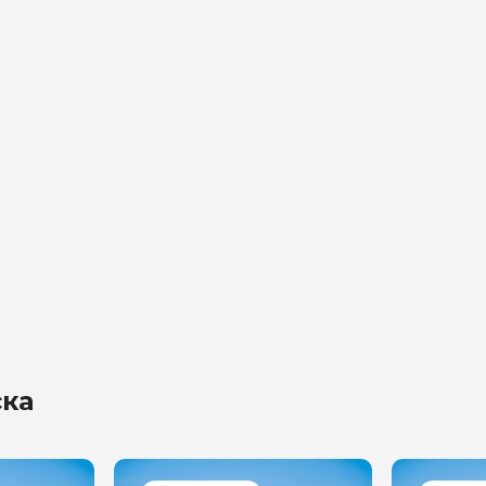
на обработку
х
ска