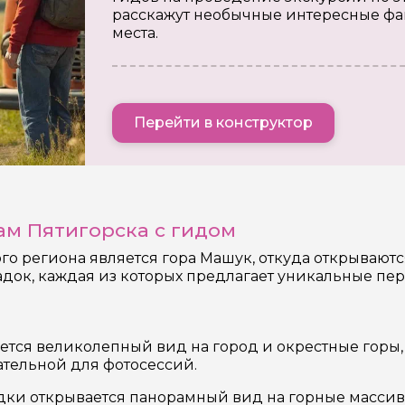
расскажут необычные интересные фа
места.
Перейти в конструктор
м Пятигорска с гидом
го региона является гора Машук, откуда открываютс
ок, каждая из которых предлагает уникальные пер
ается великолепный вид на город и окрестные горы
кательной для фотосессий.
адки открывается панорамный вид на горные массив