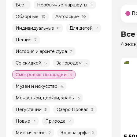
Все
Необычные маршруты
11
В
Обзорные
Авторские
10
10
Индивидуальные
Для детей
8
7
Все
Пешие
7
4 экс
История и архитектура
7
Со скидкой
За городом
6
5
Смотровые площадки
4
Музеи и искусство
4
Монастыри, церкви, храмы
3
Дегустации
Озеро Провал
3
3
Новые
Природа
3
2
Мистические
Эолова арфа
2
2
5 50