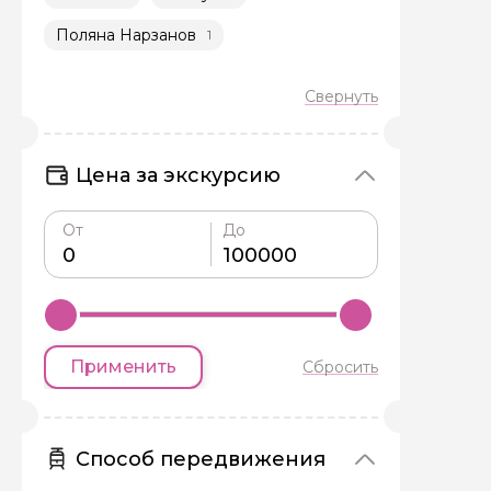
Поляна Нарзанов
1
Задайте св
Цена за экскурсию
Как вас зовут
От
До
Вопросы и комме
Если у вас есть инт
Применить
Сбросить
Способ передвижения