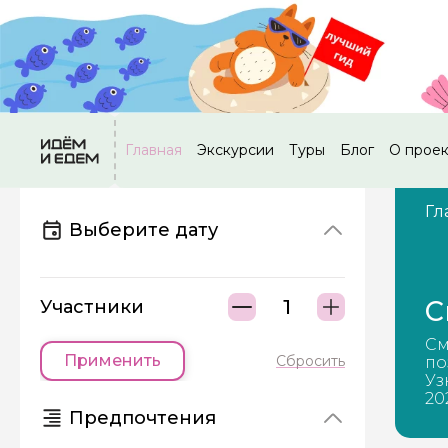
Главная
Экскурсии
Туры
Блог
О прое
Гл
Выберите дату
C
Участники
Cм
Применить
Сбросить
по
Уз
20
Предпочтения