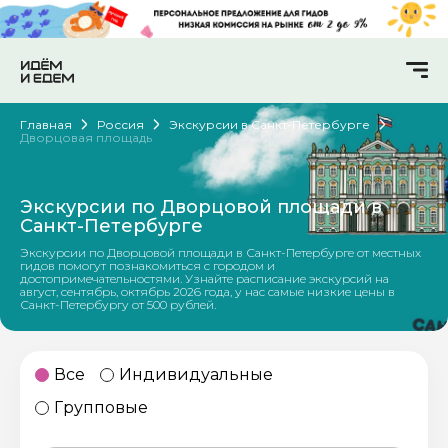
Главная
Россия
Экскурсии в Санкт-Петербурге
Дворцовая площадь
Экскурсии по Дворцовой площади в
Санкт-Петербурге
Экскурсии по Дворцовой площади в Санкт-Петербурге от местных
гидов помогут познакомиться с городом и
достопримечательностями. Узнайте расписание экскурсий на
август, сентябрь, октябрь 2026 года, у нас самые низкие цены в
Санкт-Петербургу от 500 рублей.
Все
Индивидуальные
Групповые