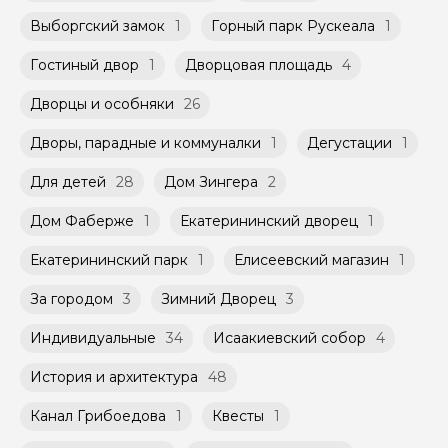
заключенного между Организатором и
Агрегатором дополнительного соглашения
Выборгский замок
1
Горный парк Рускеала
1
Мини-группы проводятся на тех же
к Оферте Сервиса.
условиях, что и групповые, но с количество
Гостиный двор
1
Дворцовая площадь
4
участников ограничено (группа может быть
Способы оплаты на сайте: Картой
не более 10 человек)
российского банка можно оплатить любую
Дворцы и особняки
26
экскурсию.
Дворы, парадные и коммуналки
1
Дегустации
1
Для детей
28
Дом Зингера
2
Дом Фаберже
1
Екатерининский дворец
1
Екатерининский парк
1
Елисеевский магазин
1
За городом
3
Зимний Дворец
3
Индивидуальные
34
Исаакиевский собор
4
История и архитектура
48
Канал Грибоедова
1
Квесты
1