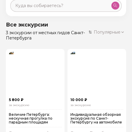
Москва
59 экскурсий
Россия
Все экскурсии
Санкт-Петербург
Популярные
3 экскурсии
от местных гидов Санкт-
50 экскурсий
Россия
Петербурга
Нижний Новгород
49 экскурсий
Россия
Калининград
28 экскурсий
Россия
Кисловодск
20 экскурсий
Россия
Дербент
17 экскурсий
Россия
5 800 ₽
10 000 ₽
за экскурсию
за экскурсию
Величие Петербурга:
Индивидуальная обзорная
нескучная прогулка по
экскурсия по Санкт-
парадным площадям
Петербургу на автомобиле