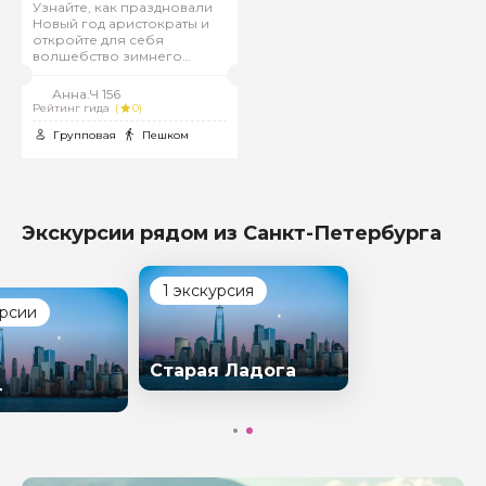
Узнайте, как праздновали
Новый год аристократы и
откройте для себя
волшебство зимнего
Петербурга.
Анна.Ч 156
Рейтинг гида
(
0)
Групповая
Пешком
Экскурсии рядом из Санкт-Петербурга
1 экскурсия
урсии
Старая Ладога
г