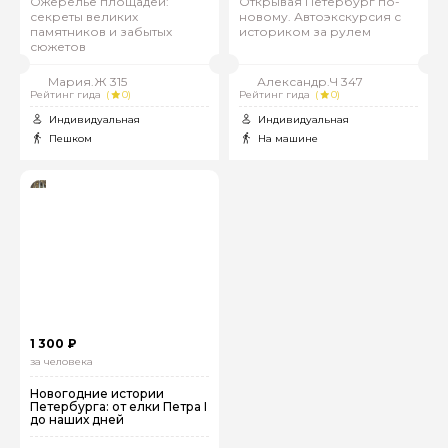
Ожерелье площадей:
Открывая Петербург по-
секреты великих
новому. Автоэкскурсия с
памятников и забытых
историком за рулем
сюжетов
Мария.Ж 315
Александр.Ч 347
Рейтинг гида
(
0)
Рейтинг гида
(
0)
Индивидуальная
Индивидуальная
Пешком
На машине
1 300 ₽
за человека
Новогодние истории
Петербурга: от елки Петра I
до наших дней