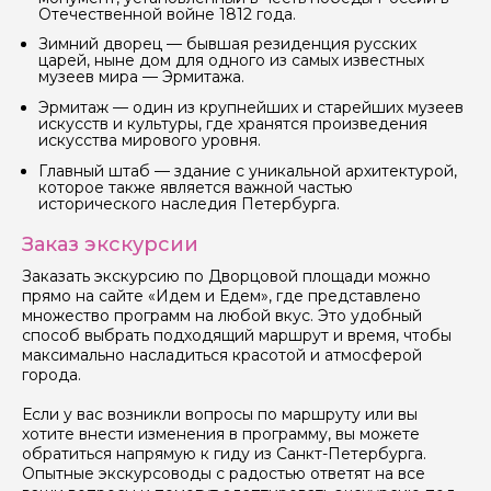
Отечественной войне 1812 года.
Зимний дворец — бывшая резиденция русских
Я даю своё согласие на обработку персональных
царей, ныне дом для одного из самых известных
данных
музеев мира — Эрмитажа.
Эрмитаж — один из крупнейших и старейших музеев
Отправить
искусств и культуры, где хранятся произведения
искусства мирового уровня.
Главный штаб — здание с уникальной архитектурой,
которое также является важной частью
исторического наследия Петербурга.
Заказ экскурсии
Заказать экскурсию по Дворцовой площади можно
прямо на сайте «Идем и Едем», где представлено
множество программ на любой вкус. Это удобный
способ выбрать подходящий маршрут и время, чтобы
максимально насладиться красотой и атмосферой
города.
Если у вас возникли вопросы по маршруту или вы
хотите внести изменения в программу, вы можете
обратиться напрямую к гиду из Санкт-Петербурга.
Опытные экскурсоводы с радостью ответят на все