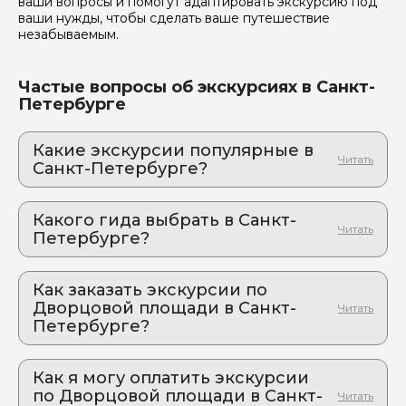
ваши вопросы и помогут адаптировать экскурсию под
ваши нужды, чтобы сделать ваше путешествие
незабываемым.
Частые вопросы об экскурсиях в Санкт-
Петербурге
Какие экскурсии популярные в
Санкт-Петербурге?
1. Колыбель Петербурга: легенды и тайны
Петропавловской крепости
Какого гида выбрать в Санкт-
Откройте для себя закулисье истории – от царей
Петербурге?
до революционеров
1. Юлия.Б 178
2. Эрмитаж – блистательная жемчужина
Петербурга (билеты включены)
Как заказать экскурсии по
2. Наталья.О 835
Место, где искусство, власть и драма встречаются
Дворцовой площади в Санкт-
3. Александр.А 212
лицом к лицу
Петербурге?
4. Мария.П 692
3. Северная Венеция
Как оформить экскурсию на сайте «Идем и
Откройте для себя тайны Петербурга: экскурсия
5. Анна.К 164
Едем»:
по скрытым жемчужинам Северной столицы
Как я могу оплатить экскурсии
по Дворцовой площади в Санкт-
4. Петербург глазами женщин: история для
выберите экскурсию, на которую вы хотите