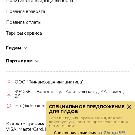
Политика конфидициальности
Правила возврата
Правила оплаты
Тарифы сервиса
Гидам
Стать гидом
Партнерам
Частые вопросы
Стать партнером
Правила работы
Кабинет партнера
ООО "Финансовая инициатива"
Правила участия
394036, г. Воронеж, ул. Арсенальная, д. 4А, помещ.
9/1
info@idemiedem.ru
СПЕЦИАЛЬНОЕ ПРЕДЛОЖЕНИЕ
ДЛЯ ГИДОВ
Если вы гид или организация, для вас
действует уникальное предложение для
К оплате принимаются карты
регистрации!
VISA, MasterCard, МИР
от 2% до 9%
Сниженная комиссия