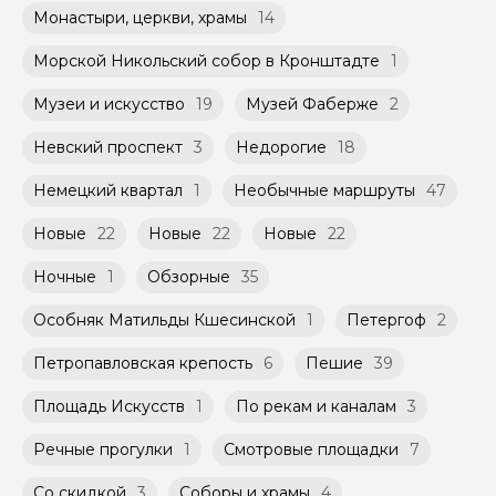
Монастыри, церкви, храмы
14
Морской Никольский собор в Кронштадте
1
Музеи и искусство
19
Музей Фаберже
2
Невский проспект
3
Недорогие
18
Немецкий квартал
1
Необычные маршруты
47
Новые
22
Новые
22
Новые
22
Ночные
1
Обзорные
35
Особняк Матильды Кшесинской
1
Петергоф
2
Петропавловская крепость
6
Пешие
39
Площадь Искусств
1
По рекам и каналам
3
Речные прогулки
1
Смотровые площадки
7
Со скидкой
3
Соборы и храмы
4