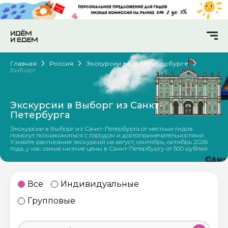
Главная
Россия
Экскурсии в Санкт-Петербурге
Выборг
Экскурсии в Выборг из Санкт-
Петербурга
Экскурсии в Выборг из Санкт-Петербурга от местных гидов
помогут познакомиться с городом и достопримечательностями.
Узнайте расписание экскурсий на август, сентябрь, октябрь 2026
года, у нас самые низкие цены в Санкт-Петербургу от 500 рублей.
Все
Индивидуальные
Групповые