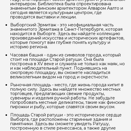
интерьером. Библиотека была спроектирована
знаменитым финским архитектором Алваром Аалто и
сегодня является культурным центром, где
проводятся выставки и лекции.
Выборгский Эрмитаж - это неофициальная часть
знаменитого Эрмитажа в Санкт-Петербурге, которая
находится в Выборге. Здесь вы найдете коллекцию
произведений искусства и исторических артефактов,
которые помогут вам глубже понять культуру и
историю региона.
Часовая башня - один из символов города, который
Задайте свой вопрос гиду
стоит на площади Старой ратуши. Она была
построена в XV веке и служила не только как маяк, но
и как наблюдательный пункт. Поднявшись на
Как вас зовут
смотровую площадку, вы сможете насладиться
великолепным видом на город и окрестности.
Рыночная площадь - место, где жизнь города кипит в
Ваша электронная почта
полную силу. Здесь вы найдете множество местных
торговцев, предлагающих свежие продукты,
сувениры и изделия ручной работы. Не забудьте
попробовать местные деликатесы, такие как финские
пирожки и рыбу, которые славятся своим вкусом.
Ваш номер телефона
Площадь Старой ратуши - это историческое сердце
Выборга, где расположены старинные здания и
памятники. Здесь вы сможете увидеть Ратушу,
построенную в стиле ренессанса, а также другие