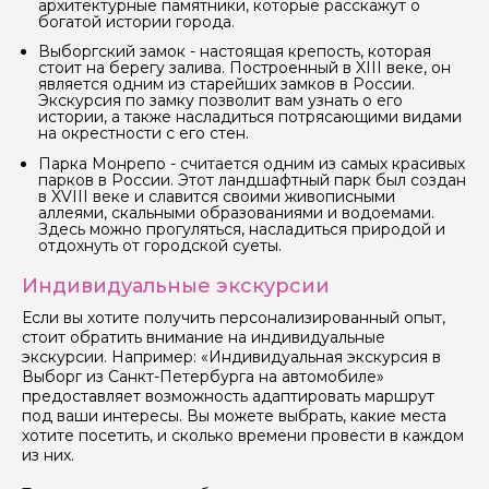
Вопросы и комментарии
архитектурные памятники, которые расскажут о
богатой истории города.
Если у вас есть интересующие вопросы, можете их
задать
Выборгский замок - настоящая крепость, которая
стоит на берегу залива. Построенный в XIII веке, он
является одним из старейших замков в России.
Экскурсия по замку позволит вам узнать о его
истории, а также насладиться потрясающими видами
на окрестности с его стен.
Парка Монрепо - считается одним из самых красивых
парков в России. Этот ландшафтный парк был создан
Я даю своё согласие на обработку персональных
в XVIII веке и славится своими живописными
данных
аллеями, скальными образованиями и водоемами.
Здесь можно прогуляться, насладиться природой и
отдохнуть от городской суеты.
Отправить
Индивидуальные экскурсии
Если вы хотите получить персонализированный опыт,
стоит обратить внимание на индивидуальные
экскурсии. Например: «Индивидуальная экскурсия в
Выборг из Санкт-Петербурга на автомобиле»
предоставляет возможность адаптировать маршрут
под ваши интересы. Вы можете выбрать, какие места
хотите посетить, и сколько времени провести в каждом
из них.