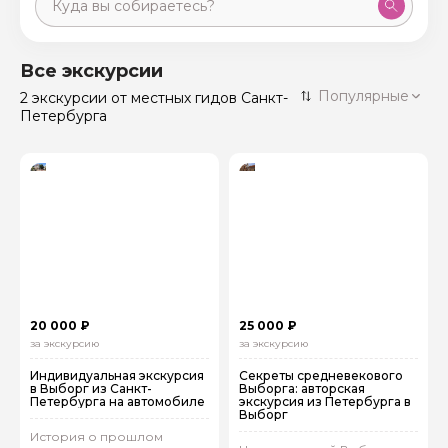
Москва
59 экскурсий
Россия
Все экскурсии
Санкт-Петербург
Популярные
2 экскурсии
от местных гидов Санкт-
50 экскурсий
Россия
Петербурга
Нижний Новгород
49 экскурсий
Россия
Калининград
28 экскурсий
Россия
Кисловодск
20 экскурсий
Россия
Дербент
17 экскурсий
Россия
20 000 ₽
25 000 ₽
за экскурсию
за экскурсию
Индивидуальная экскурсия
Секреты средневекового
в Выборг из Санкт-
Выборга: авторская
Петербурга на автомобиле
экскурсия из Петербурга в
Выборг
История о прошлом