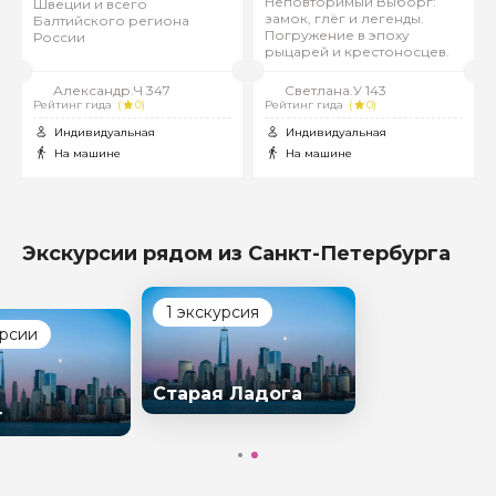
Неповторимый Выборг:
Швеции и всего
замок, глёг и легенды.
Балтийского региона
Погружение в эпоху
России
рыцарей и крестоносцев.
Александр.Ч 347
Светлана.У 143
Рейтинг гида
(
0)
Рейтинг гида
(
0)
Индивидуальная
Индивидуальная
На машине
На машине
Экскурсии рядом из Санкт-Петербурга
1 экскурсия
урсии
Старая Ладога
г