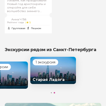
Узнайте, как праздновали
Новый год аристократы и
откройте для себя
волшебство зимнего
Петербурга.
Анна.Ч 156
Рейтинг гида
(
0)
Групповая
Пешком
Экскурсии рядом из Санкт-Петербурга
1 экскурсия
урсии
Старая Ладога
г