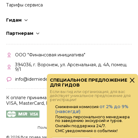
Тарифы сервиса
Гидам
Стать гидом
Партнерам
Частые вопросы
Стать партнером
Правила работы
Кабинет партнера
ООО "Финансовая инициатива"
Правила участия
394036, г. Воронеж, ул. Арсенальная, д. 4А, помещ.
9/1
info@idemiedem.ru
СПЕЦИАЛЬНОЕ ПРЕДЛОЖЕНИЕ
ДЛЯ ГИДОВ
Если вы гид или организация, для вас
действует уникальное предложение для
К оплате принимаются карты
регистрации!
VISA, MasterCard, МИР
от 2% до 9%
Сниженная комиссия
(навсегда!)
Помощь персонального менеджера
по заведению экскурсий и туров.
Онлайн поддержка 24/7.
Политика конфиденциальности
СМС уведомления о событиях!
©
2026 Все права защищены.
Digital