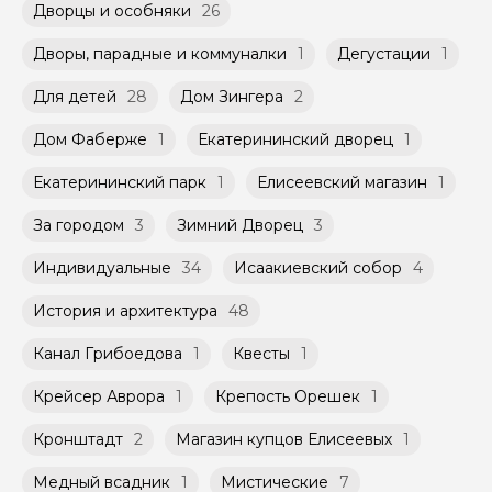
Дворцы и особняки
26
экскурсию.
Дворы, парадные и коммуналки
1
Дегустации
1
Для детей
28
Дом Зингера
2
Дом Фаберже
1
Екатерининский дворец
1
Екатерининский парк
1
Елисеевский магазин
1
За городом
3
Зимний Дворец
3
Индивидуальные
34
Исаакиевский собор
4
История и архитектура
48
Канал Грибоедова
1
Квесты
1
Крейсер Аврора
1
Крепость Орешек
1
Кронштадт
2
Магазин купцов Елисеевых
1
Медный всадник
1
Мистические
7