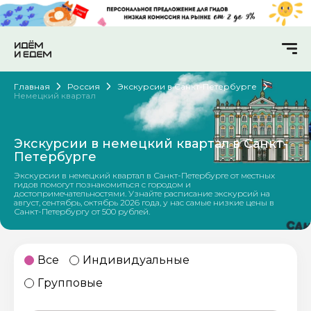
Главная
Россия
Экскурсии в Санкт-Петербурге
Немецкий квартал
Экскурсии в немецкий квартал в Санкт-
Петербурге
Экскурсии в немецкий квартал в Санкт-Петербурге от местных
гидов помогут познакомиться с городом и
достопримечательностями. Узнайте расписание экскурсий на
август, сентябрь, октябрь 2026 года, у нас самые низкие цены в
Санкт-Петербургу от 500 рублей.
Все
Индивидуальные
Групповые