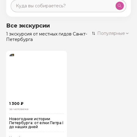
Москва
59 экскурсий
Россия
Все экскурсии
Санкт-Петербург
Популярные
1 экскурсия
от местных гидов Санкт-
50 экскурсий
Россия
Петербурга
Нижний Новгород
49 экскурсий
Россия
Калининград
28 экскурсий
Россия
Кисловодск
20 экскурсий
Россия
Дербент
17 экскурсий
Россия
1 300 ₽
за человека
Новогодние истории
Петербурга: от елки Петра I
до наших дней