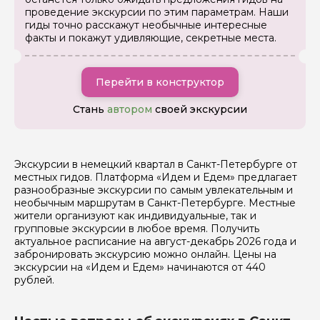
проведение экскурсии по этим параметрам. Наши
гиды точно расскажут необычные интересные
факты и покажут удивляющие, секретные места.
Перейти в конструктор
Стань
автором
своей экскурсии
Экскурсии в немецкий квартал в Санкт-Петербурге от
Задайте свой вопрос гиду
местных гидов. Платформа «Идем и Едем» предлагает
разнообразные экскурсии по самым увлекательным и
необычным маршрутам в Санкт-Петербурге. Местные
Как вас зовут
жители организуют как индивидуальные, так и
групповые экскурсии в любое время. Получить
актуальное расписание на август-декабрь 2026 года и
Ваша электронная почта
забронировать экскурсию можно онлайн. Цены на
экскурсии на «Идем и Едем» начинаются от 440
рублей.
Ваш номер телефона