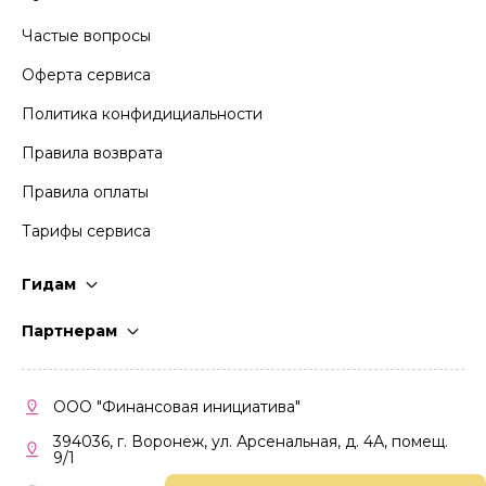
Частые вопросы
Оферта сервиса
Политика конфидициальности
Правила возврата
Правила оплаты
Тарифы сервиса
Гидам
Стать гидом
Партнерам
Частые вопросы
Стать партнером
Правила работы
Кабинет партнера
ООО "Финансовая инициатива"
Правила участия
394036, г. Воронеж, ул. Арсенальная, д. 4А, помещ.
9/1