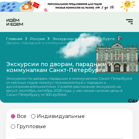
Главная
Россия
Экскурсии в Санкт-Петербурге
Дворы, парадные и коммуналки
Экскурсии по дворам, парадным и
коммуналкам Санкт-Петербурга
Экскурсии по дворам, парадным и коммуналкам Санкт-Петербурга
от местных гидов помогут познакомиться с городом и
достопримечательностями. Узнайте расписание экскурсий на
август, сентябрь, октябрь 2026 года, у нас самые низкие цены в
Санкт-Петербургу от 500 рублей.
Все
Индивидуальные
Групповые