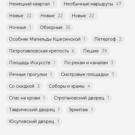
Немецкий квартал
1
Необычные маршруты
47
Новые
22
Новые
22
Новые
22
Ночные
1
Обзорные
35
Особняк Матильды Кшесинской
1
Петергоф
2
Петропавловская крепость
6
Пешие
39
Площадь Искусств
1
По рекам и каналам
3
Речные прогулки
1
Смотровые площадки
7
Со скидкой
3
Соборы и храмы
4
Спас на крови
1
Строгановский дворец
1
Таврический дворец
1
Эрмитаж
1
Юсуповский дворец
1