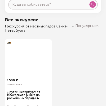
Москва
59 экскурсий
Россия
Все экскурсии
Санкт-Петербург
Популярные
1 экскурсия
от местных гидов Санкт-
50 экскурсий
Россия
Петербурга
Нижний Новгород
49 экскурсий
Россия
Калининград
28 экскурсий
Россия
Кисловодск
20 экскурсий
Россия
Дербент
17 экскурсий
Россия
1 500 ₽
за человека
Другой Петербург: от
блокадного рынка до
роскошных парадных