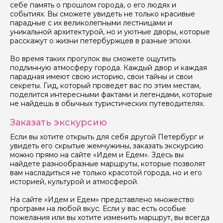
себе память о прошлом города, о его людях и
событиях. Вы сможете увидеть не только красивые
парадные с их великолепными лестницами и
уникальной архитектурой, но и уютные дворы, которые
расскажут о жизни петербуржцев в разные эпохи.
Во время таких прогулок вы сможете ощутить
Задайте свой вопрос гиду
подлинную атмосферу города. Каждый двор и каждая
парадная имеют свою историю, свои тайны и свои
Как вас зовут
секреты. Гид, который проведет вас по этим местам,
поделится интересными фактами и легендами, которые
не найдешь в обычных туристических путеводителях.
Ваша электронная почта
Заказать экскурсию
Если вы хотите открыть для себя другой Петербург и
увидеть его скрытые жемчужины, заказать экскурсию
Ваш номер телефона
можно прямо на сайте «Идем и Едем». Здесь вы
найдете разнообразные маршруты, которые позволят
вам насладиться не только красотой города, но и его
историей, культурой и атмосферой.
Вопросы и комментарии
Если у вас есть интересующие вопросы, можете их
На сайте «Идем и Едем» представлено множество
задать
программ на любой вкус. Если у вас есть особые
пожелания или вы хотите изменить маршрут, вы всегда