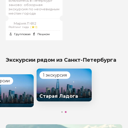
Влюбитесь в Петербург
заново: обзорная
экскурсия по неочевидным
местам города
Мария.П 692
Рейтинг гида
(
0)
Групповая
Пешком
Экскурсии рядом из Санкт-Петербурга
1 экскурсия
урсии
Старая Ладога
г