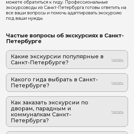
можете обратиться к гиду. Профессиональные
экскурсоводы из Санкт-Петербурга готовы ответить на
все ваши вопросы и помочь адаптировать экскурсию
под ваши нужды.
Я даю своё согласие на обработку персональных
данных
Частые вопросы об экскурсиях в Санкт-
Петербурге
Отправить
Какие экскурсии популярные в
Санкт-Петербурге?
1. Индивидуальная экскурсия в Кронштадт
на автомобиле
Какого гида выбрать в Санкт-
Путешествие в историю. Город-жемчужина
Петербурге?
Финского залива
1. Галина.М 983
2. Секреты средневекового Выборга:
авторская экскурсия из Петербурга в
Как заказать экскурсии по
2. Анна.С 996
Выборг.
дворам, парадным и
3. Артём.А 455
Неповторимый Выборг: замок, глёг и легенды.
коммуналкам Санкт-
Погружение в эпоху рыцарей и крестоносцев.
4. Анастасия.В 964
Петербурга?
3. "Чёрные" дни лучше пережить там, где
5. Анна.К 164
Как оформить экскурсию на сайте «Идем и
есть БЕЛЫЕ ночи...