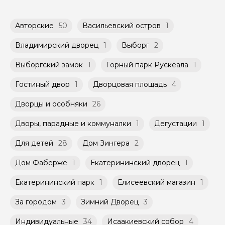
заблаговременно до начала путешествия,
экскурсии из доступных в календаре гида.
при наличии такой возможности,
указанной на странице самого тура и
Групповые экскурсии проходят по
Авторские
50
Васильевский остров
1
заключенного между Организатором и
расписанию, составленному гидом.
Агрегатором дополнительного соглашения
Помимо Вас, на групповой экскурсии могут
Владимирский дворец
1
Выборг
2
к Оферте Сервиса.
быть незнакомые для Вас люди.
Выборгский замок
1
Горный парк Рускеала
1
Способы оплаты на сайте: Картой
Мини-группы проводятся на тех же
российского банка можно оплатить любую
условиях, что и групповые, но с количество
Гостиный двор
1
Дворцовая площадь
4
экскурсию.
участников ограничено (группа может быть
не более 10 человек)
Дворцы и особняки
26
Дворы, парадные и коммуналки
1
Дегустации
1
Для детей
28
Дом Зингера
2
Дом Фаберже
1
Екатерининский дворец
1
Екатерининский парк
1
Елисеевский магазин
1
За городом
3
Зимний Дворец
3
Индивидуальные
34
Исаакиевский собор
4