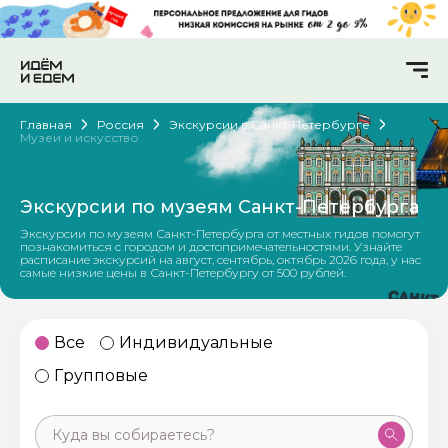
Главная
Россия
Экскурсии в Санкт-Петербурге
Музеи и искусство
Экскурсии по музеям Санкт-Петербурга
Экскурсии по музеям Санкт-Петербурга от местных гидов помогут
познакомиться с городом и достопримечательностями. Узнайте
расписание экскурсий на август, сентябрь, октябрь 2026 года, у нас
самые низкие цены в Санкт-Петербургу от 500 рублей.
Все
Индивидуальные
Групповые