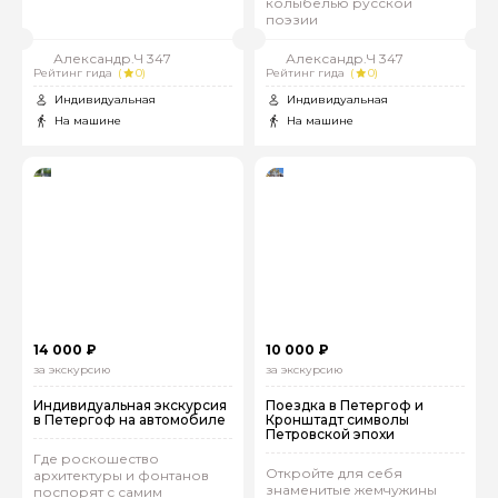
колыбелью русской
поэзии
Александр.Ч 347
Александр.Ч 347
Рейтинг гида
(
0)
Рейтинг гида
(
0)
Индивидуальная
Индивидуальная
На машине
На машине
14 000 ₽
10 000 ₽
за экскурсию
за экскурсию
Индивидуальная экскурсия
Поездка в Петергоф и
в Петергоф на автомобиле
Кронштадт символы
Петровской эпохи
Где роскошество
Откройте для себя
архитектуры и фонтанов
знаменитые жемчужины
поспорят с самим