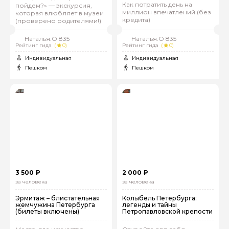
Как потратить день на
пойдем?» — экскурсия,
миллион впечатлений (без
которая влюбляет в музеи
кредита)
(проверено родителями!)
Наталья.О 835
Наталья.О 835
Рейтинг гида
(
0)
Рейтинг гида
(
0)
Индивидуальная
Индивидуальная
Пешком
Пешком
3 500 ₽
2 000 ₽
за человека
за человека
Эрмитаж – блистательная
Колыбель Петербурга:
жемчужина Петербурга
легенды и тайны
(билеты включены)
Петропавловской крепости