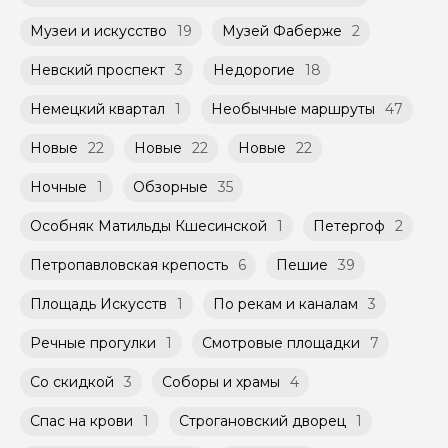
Музеи и искусство
19
Музей Фаберже
2
Невский проспект
3
Недорогие
18
Немецкий квартал
1
Необычные маршруты
47
Новые
22
Новые
22
Новые
22
Ночные
1
Обзорные
35
Особняк Матильды Кшесинской
1
Петергоф
2
Петропавловская крепость
6
Пешие
39
Площадь Искусств
1
По рекам и каналам
3
Речные прогулки
1
Смотровые площадки
7
Со скидкой
3
Соборы и храмы
4
Спас на крови
1
Строгановский дворец
1