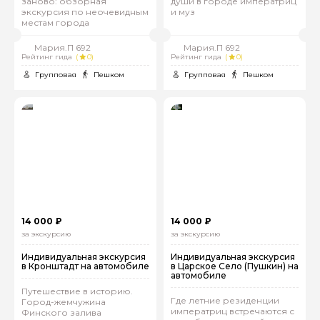
заново: обзорная
души в городе императриц
экскурсия по неочевидным
и муз
местам города
Мария.П 692
Мария.П 692
Рейтинг гида
(
0)
Рейтинг гида
(
0)
Групповая
Пешком
Групповая
Пешком
14 000 ₽
14 000 ₽
за экскурсию
за экскурсию
Индивидуальная экскурсия
Индивидуальная экскурсия
в Кронштадт на автомобиле
в Царское Село (Пушкин) на
автомобиле
Путешествие в историю.
Где летние резиденции
Город-жемчужина
императриц встречаются с
Финского залива