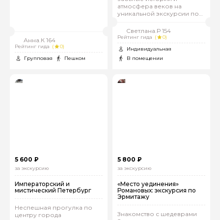
атмосфера веков на
уникальной экскурсии по
Владимирскому дворцу
Петербурга!
Светлана.Р 154
Рейтинг гида
(
0)
Анна.К 164
Рейтинг гида
(
0)
Индивидуальная
Групповая
Пешком
В помещении
Задайте свой вопрос гиду
Как вас зовут
Ваша электронная почта
5 600 ₽
5 800 ₽
Ваш номер телефона
за экскурсию
за экскурсию
Императорский и
«Место уединения»
мистический Петербург
Романовых: экскурсия по
Эрмитажу
Вопросы и комментарии
Неспешная прогулка по
Знакомство с шедеврами
Если у вас есть интересующие вопросы, можете их
центру города