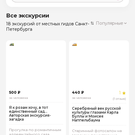
Москва
59 экскурсий
Россия
Все экскурсии
Санкт-Петербург
Популярные
18 экскурсий
от местных гидов Санкт-
50 экскурсий
Россия
Петербурга
Нижний Новгород
49 экскурсий
Россия
Калининград
28 экскурсий
Россия
Кисловодск
20 экскурсий
Россия
Дербент
17 экскурсий
Россия
500 ₽
440 ₽
1
за человека
за человека
(1 отзыв)
Я к розам хочу, в тот
Серебряный век русской
единственный сад…
культуры глазами Карла
Авторская экскурсия-
Буллы и Моисея
загадка
Наппельбаума
Прогулка по романтичным
Старинный фотосалон на
аллеям тайного сада