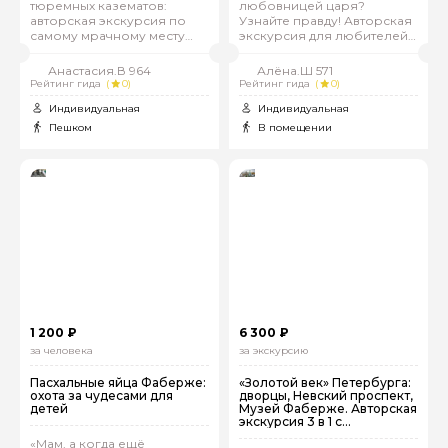
тюремных казематов:
любовницей царя?
авторская экскурсия по
Узнайте правду! Авторская
самому мрачному месту
экскурсия для любителей
города
неочевидных мест
Анастасия.В 964
Алёна.Ш 571
Рейтинг гида
(
0)
Рейтинг гида
(
0)
Индивидуальная
Индивидуальная
Пешком
В помещении
1 200 ₽
6 300 ₽
за человека
за экскурсию
Пасхальные яйца Фаберже:
«Золотой век» Петербурга:
охота за чудесами для
дворцы, Невский проспект,
детей
Музей Фаберже. Авторская
экскурсия 3 в 1 с
фотосессией
«Мам, а когда ещё