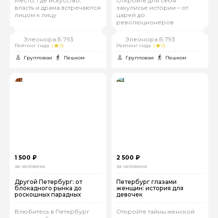
Место, где искусство,
Откройте для себя
власть и драма встречаются
закулисье истории – от
лицом к лицу
царей до
революционеров
Элеонора.Б 793
Элеонора.Б 793
Рейтинг гида
(
0)
Рейтинг гида
(
0)
Групповая
Пешком
Групповая
Пешком
1 500 ₽
2 500 ₽
за человека
за человека
Другой Петербург: от
Петербург глазами
блокадного рынка до
женщин: история для
роскошных парадных
девочек
Влюбитесь в Петербург
Откройте тайны женской