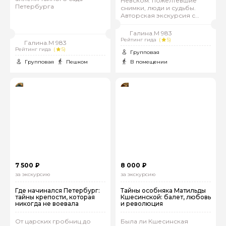
Невском: пожелтевшие
Петербурга
снимки, люди и судьбы.
Авторская экскурсия с
душой
Галина.М 983
Рейтинг гида
(
5)
Галина.М 983
Рейтинг гида
(
5)
Групповая
Групповая
Пешком
В помещении
7 500 ₽
8 000 ₽
за экскурсию
за экскурсию
Где начинался Петербург:
Тайны особняка Матильды
тайны крепости, которая
Кшесинской: балет, любовь
никогда не воевала
и революция
От царских гробниц до
Была ли Кшесинская