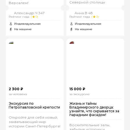
Северной столицы
Версалем!
Александр.Ч 347
Анна.В 48
Рейтинг гида
(
0)
Рейтинг гида
(
0)
Индивидуальная
Индивидуальная
На машине
На машине
2 300 ₽
15 000 ₽
за человека
за экскурсию
Экскурсия по
Жизнь и тайны
Петропавловской крепости
Владимирского дворца:
узнайте, что скрывается за
парадным фасадом!
Откройте для себя новый,
захватывающий мир
Восхитительные залы,
истории Санкт-Петербурга!
забытые истории и