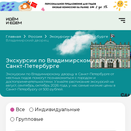
Главная
Россия
Экскурсии в Санкт-Петербурге
Владимирский дворец
Экскурсии по Владимирскому дворцу в
Санкт-Петербурге
Экскурсии по Владимирскому дворцу в Санкт-Петербурге от
местных гидов помогут познакомиться с городом и
достопримечательностями. Узнайте расписание экскурсий на
август, сентябрь, октябрь 2026 года, у нас самые низкие цены в
Санкт-Петербургу от 500 рублей.
Все
Индивидуальные
Групповые