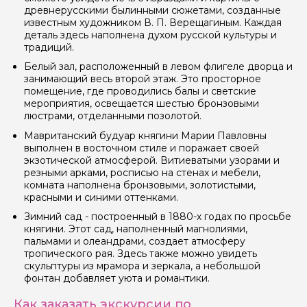
древнерусскими былинными сюжетами, созданные
известным художником В. П. Верещагиным. Каждая
деталь здесь наполнена духом русской культуры и
Ваша электронная почта
традиций.
Белый зал, расположенный в левом флигеле дворца и
занимающий весь второй этаж. Это просторное
Ваш номер телефона
помещение, где проводились балы и светские
мероприятия, освещается шестью бронзовыми
люстрами, отделанными позолотой.
Мавританский будуар княгини Марии Павловны
Вопросы и комментарии
выполнен в восточном стиле и поражает своей
Если у вас есть интересующие вопросы, можете их
задать
экзотической атмосферой. Витиеватыми узорами и
резными арками, росписью на стенах и мебели,
комната наполнена бронзовыми, золотистыми,
красными и синими оттенками.
Зимний сад - построенный в 1880-х годах по просьбе
княгини. Этот сад, наполненный магнолиями,
пальмами и олеандрами, создает атмосферу
тропического рая. Здесь также можно увидеть
Я даю своё согласие на обработку персональных
данных
скульптуры из мрамора и зеркала, а небольшой
фонтан добавляет уюта и романтики.
Отправить
Как заказать экскурсии по