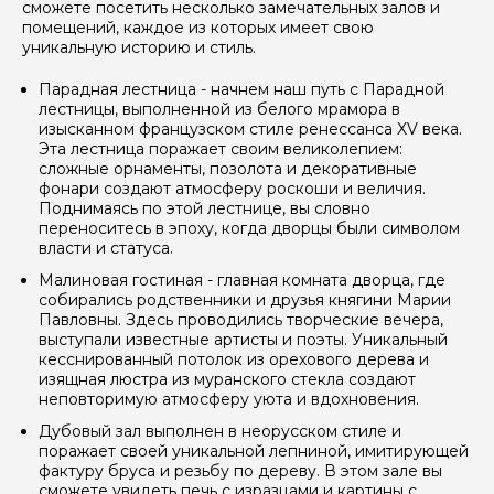
сможете посетить несколько замечательных залов и
помещений, каждое из которых имеет свою
уникальную историю и стиль.
Парадная лестница - начнем наш путь с Парадной
лестницы, выполненной из белого мрамора в
изысканном французском стиле ренессанса XV века.
Эта лестница поражает своим великолепием:
сложные орнаменты, позолота и декоративные
фонари создают атмосферу роскоши и величия.
Поднимаясь по этой лестнице, вы словно
переноситесь в эпоху, когда дворцы были символом
власти и статуса.
Малиновая гостиная - главная комната дворца, где
собирались родственники и друзья княгини Марии
Павловны. Здесь проводились творческие вечера,
выступали известные артисты и поэты. Уникальный
кесснированный потолок из орехового дерева и
изящная люстра из муранского стекла создают
неповторимую атмосферу уюта и вдохновения.
Дубовый зал выполнен в неорусском стиле и
Задайте свой вопрос гиду
поражает своей уникальной лепниной, имитирующей
фактуру бруса и резьбу по дереву. В этом зале вы
Как вас зовут
сможете увидеть печь с изразцами и картины с