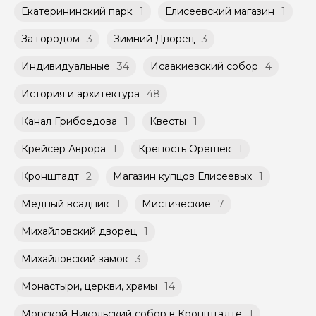
Екатерининский парк
1
Елисеевский магазин
1
За городом
3
Зимний Дворец
3
Индивидуальные
34
Исаакиевский собор
4
История и архитектура
48
Канал Грибоедова
1
Квесты
1
Крейсер Аврора
1
Крепость Орешек
1
Кронштадт
2
Магазин купцов Елисеевых
1
Медный всадник
1
Мистические
7
Михайловский дворец
1
Михайловский замок
3
Монастыри, церкви, храмы
14
Морской Никольский собор в Кронштадте
1