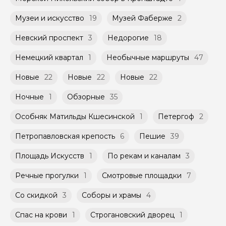
Музеи и искусство
19
Музей Фаберже
2
Невский проспект
3
Недорогие
18
Немецкий квартал
1
Необычные маршруты
47
Новые
22
Новые
22
Новые
22
Ночные
1
Обзорные
35
Особняк Матильды Кшесинской
1
Петергоф
2
Петропавловская крепость
6
Пешие
39
Площадь Искусств
1
По рекам и каналам
3
Речные прогулки
1
Смотровые площадки
7
Со скидкой
3
Соборы и храмы
4
Спас на крови
1
Строгановский дворец
1