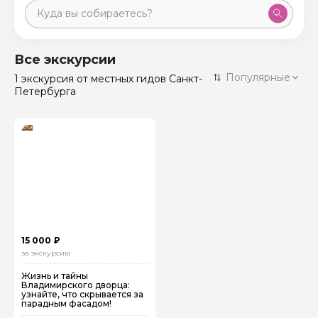
Москва
59 экскурсий
Россия
Все экскурсии
Санкт-Петербург
Популярные
1 экскурсия
от местных гидов Санкт-
50 экскурсий
Россия
Петербурга
Нижний Новгород
49 экскурсий
Россия
Калининград
28 экскурсий
Россия
Кисловодск
20 экскурсий
Россия
Дербент
17 экскурсий
Россия
15 000 ₽
за экскурсию
Жизнь и тайны
Владимирского дворца:
узнайте, что скрывается за
парадным фасадом!