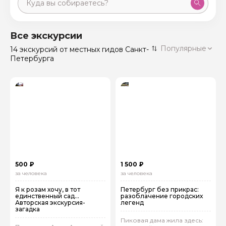
Москва
59 экскурсий
Россия
Все экскурсии
Санкт-Петербург
Популярные
14 экскурсий
от местных гидов Санкт-
50 экскурсий
Россия
Петербурга
Нижний Новгород
49 экскурсий
Россия
Калининград
28 экскурсий
Россия
Кисловодск
20 экскурсий
Россия
Дербент
17 экскурсий
Россия
500 ₽
1 500 ₽
за человека
за человека
Я к розам хочу, в тот
Петербург без прикрас:
единственный сад…
разоблачение городских
Авторская экскурсия-
легенд
загадка
Пиковая дама жила здесь: