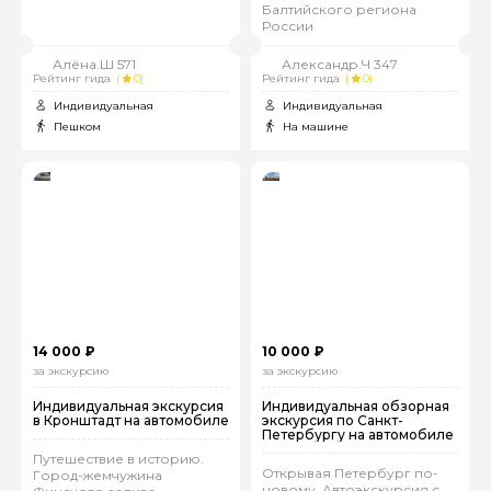
Балтийского региона
России
Алёна.Ш 571
Александр.Ч 347
Рейтинг гида
(
0)
Рейтинг гида
(
0)
Индивидуальная
Индивидуальная
Пешком
На машине
14 000 ₽
10 000 ₽
за экскурсию
за экскурсию
Индивидуальная экскурсия
Индивидуальная обзорная
в Кронштадт на автомобиле
экскурсия по Санкт-
Петербургу на автомобиле
Путешествие в историю.
Открывая Петербург по-
Город-жемчужина
новому. Автоэкскурсия с