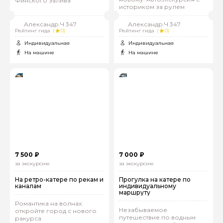
Финского залива
историком за рулем
Александр.Ч 347
Александр.Ч 347
Рейтинг гида
(
0)
Рейтинг гида
(
0)
Индивидуальная
Индивидуальная
На машине
На машине
7 500 ₽
7 000 ₽
за экскурсию
за экскурсию
На ретро-катере по рекам и
Прогулка на катере по
каналам
индивидуальному
маршруту
Романтика на волнах:
Незабываемое
откройте город с нового
путешествие по водным
ракурса