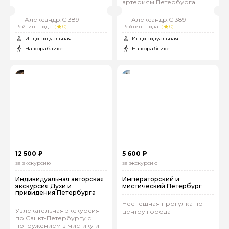
артериям Петербурга
Александр.С 389
Александр.С 389
Рейтинг гида
(
0)
Рейтинг гида
(
0)
Индивидуальная
Индивидуальная
На кораблике
На кораблике
12 500 ₽
5 600 ₽
за экскурсию
за экскурсию
Индивидуальная авторская
Императорский и
экскурсия Духи и
мистический Петербург
привидения Петербурга
Неспешная прогулка по
Увлекательная экскурсия
центру города
по Санкт-Петербургу с
погружением в мистику и