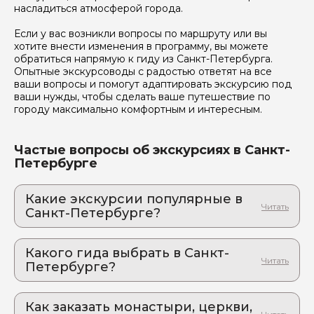
насладиться атмосферой города.
Если у вас возникли вопросы по маршруту или вы
хотите внести изменения в программу, вы можете
обратиться напрямую к гиду из Санкт-Петербурга.
Опытные экскурсоводы с радостью ответят на все
ваши вопросы и помогут адаптировать экскурсию под
ваши нужды, чтобы сделать ваше путешествие по
городу максимально комфортным и интересным.
Частые вопросы об экскурсиях в Санкт-
Петербурге
Какие экскурсии популярные в
Санкт-Петербурге?
1. Юсуповский дворец на Мойке
Тайны дворянского гнезда. Экскурсия в мир
Какого гида выбрать в Санкт-
роскоши и интриг
Петербурге?
2. Серебряный век русской культуры
1. Юлия.Б 178
глазами Карла Буллы и Моисея
Наппельбаума
Как заказать монастыри, церкви,
2. Анна.Ч 156