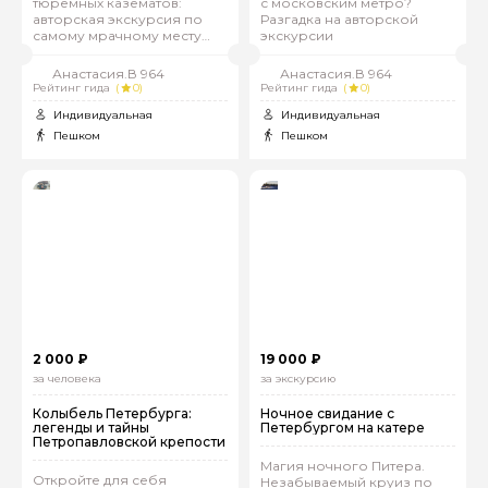
тюремных казематов:
с московским метро?
авторская экскурсия по
Разгадка на авторской
самому мрачному месту
экскурсии
города
Анастасия.В 964
Анастасия.В 964
Рейтинг гида
(
0)
Рейтинг гида
(
0)
Индивидуальная
Индивидуальная
Пешком
Пешком
2 000 ₽
19 000 ₽
за человека
за экскурсию
Колыбель Петербурга:
Ночное свидание с
легенды и тайны
Петербургом на катере
Петропавловской крепости
Магия ночного Питера.
Откройте для себя
Незабываемый круиз по