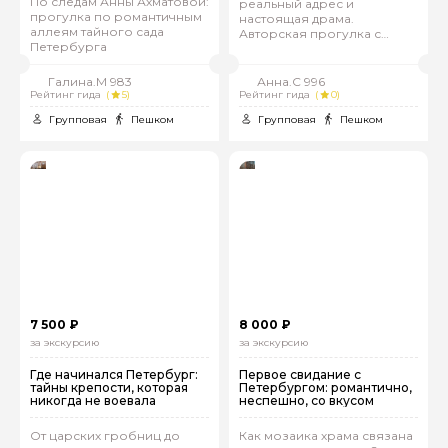
По следам Анны Ахматовой:
реальный адрес и
прогулка по романтичным
настоящая драма.
аллеям тайного сада
Авторская прогулка с
Петербурга
небанальными историями
Галина.М 983
Анна.С 996
Рейтинг гида
(
5)
Рейтинг гида
(
0)
Групповая
Пешком
Групповая
Пешком
7 500 ₽
8 000 ₽
за экскурсию
за экскурсию
Где начинался Петербург:
Первое свидание с
тайны крепости, которая
Петербургом: романтично,
никогда не воевала
неспешно, со вкусом
От царских гробниц до
Как мозаика храма связана