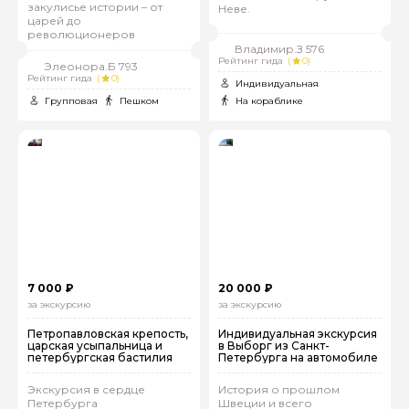
закулисье истории – от
Неве.
царей до
революционеров
Владимир.З 576
Рейтинг гида
(
0)
Элеонора.Б 793
Рейтинг гида
(
0)
Индивидуальная
Групповая
Пешком
На кораблике
7 000 ₽
20 000 ₽
за экскурсию
за экскурсию
Петропавловская крепость,
Индивидуальная экскурсия
царская усыпальница и
в Выборг из Санкт-
петербургская бастилия
Петербурга на автомобиле
Экскурсия в сердце
История о прошлом
Петербурга
Швеции и всего