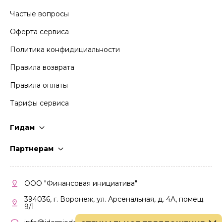
Частые вопросы
Оферта сервиса
Политика конфидициальности
Правила возврата
Правила оплаты
Тарифы сервиса
Гидам
Стать гидом
Партнерам
Частые вопросы
Стать партнером
Правила работы
Кабинет партнера
ООО "Финансовая инициатива"
Правила участия
394036, г. Воронеж, ул. Арсенальная, д. 4А, помещ.
9/1