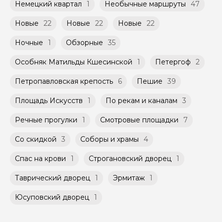
Немецкий квартал
1
Необычные маршруты
47
Новые
22
Новые
22
Новые
22
Ночные
1
Обзорные
35
Особняк Матильды Кшесинской
1
Петергоф
2
Петропавловская крепость
6
Пешие
39
Площадь Искусств
1
По рекам и каналам
3
Речные прогулки
1
Смотровые площадки
7
Со скидкой
3
Соборы и храмы
4
Спас на крови
1
Строгановский дворец
1
Таврический дворец
1
Эрмитаж
1
Юсуповский дворец
1