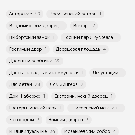
доступных в календаре гида.
обсудить с гидом заранее.
Оплата многодневного тура происходит
Групповые экскурсии проходят по
Авторские
50
Васильевский остров
1
заблаговременно до начала путешествия,
расписанию, составленному гидом.
при наличии такой возможности,
Помимо Вас, на групповой экскурсии могут
указанной на странице самого тура и
Владимирский дворец
1
Выборг
2
быть незнакомые для Вас люди.
заключенного между Организатором и
Агрегатором дополнительного соглашения
Выборгский замок
1
Горный парк Рускеала
1
Мини-группы проводятся на тех же
к Оферте Сервиса.
условиях, что и групповые, но с количество
Гостиный двор
1
Дворцовая площадь
4
участников ограничено (группа может быть
Способы оплаты на сайте: Картой
не более 10 человек)
российского банка можно оплатить любую
Дворцы и особняки
26
экскурсию.
Дворы, парадные и коммуналки
1
Дегустации
1
Для детей
28
Дом Зингера
2
Дом Фаберже
1
Екатерининский дворец
1
Екатерининский парк
1
Елисеевский магазин
1
За городом
3
Зимний Дворец
3
Индивидуальные
34
Исаакиевский собор
4