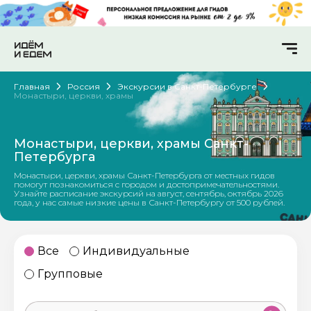
Главная
Россия
Экскурсии в Санкт-Петербурге
Монастыри, церкви, храмы
Монастыри, церкви, храмы Санкт-
Петербурга
Монастыри, церкви, храмы Санкт-Петербурга от местных гидов
помогут познакомиться с городом и достопримечательностями.
Узнайте расписание экскурсий на август, сентябрь, октябрь 2026
года, у нас самые низкие цены в Санкт-Петербургу от 500 рублей.
Все
Индивидуальные
Групповые