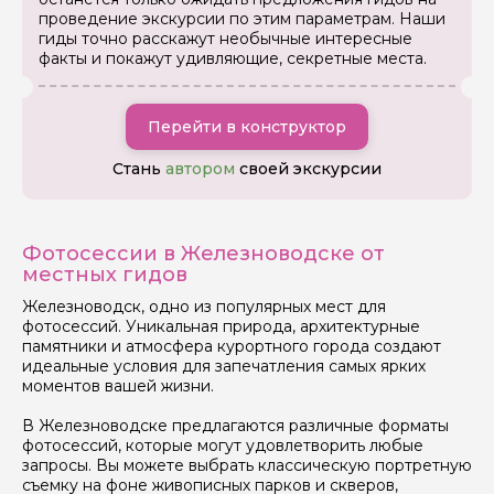
проведение экскурсии по этим параметрам. Наши
гиды точно расскажут необычные интересные
Задайте свой вопрос гиду
факты и покажут удивляющие, секретные места.
Как вас зовут
Перейти в конструктор
Ваша электронная почта
Стань
автором
своей экскурсии
Ваш номер телефона
Фотосессии в Железноводске от
местных гидов
Железноводск, одно из популярных мест для
Вопросы и комментарии
фотосессий. Уникальная природа, архитектурные
памятники и атмосфера курортного города создают
Если у вас есть интересующие вопросы, можете их
задать
идеальные условия для запечатления самых ярких
моментов вашей жизни.
В Железноводске предлагаются различные форматы
фотосессий, которые могут удовлетворить любые
запросы. Вы можете выбрать классическую портретную
съемку на фоне живописных парков и скверов,