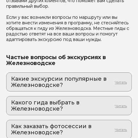
отзывами других клиентов, что поможет вам сделать
правильный выбор.
Если у вас возникли вопросы по маршруту или вы
хотите внести изменения в программу, не стесняйтесь
обращаться к гиду из Железноводска. Местные гиды с
радостью ответят на все ваши вопросы и помогут
адаптировать экскурсию под ваши нужды.
Частые вопросы об экскурсиях в
Железноводске
Какие экскурсии популярные в
Железноводске?
1. Три жемчужины КМВ из Железноводска
Тройной удар по скуке: Пятигорск, Ессентуки и
Какого гида выбрать в
Кисловодск за день!
Железноводске?
2. Тайная жизнь курортной аристократии:
1. Наталья.Щ 545
квест по следам любовных интриг старого
Железноводска
Как заказать фотосессии в
2. Ирина.К 821
Фото, которым позавидуют блогеры: игровая
Железноводске?
3. Кирилл.З 185
экскурсия с фотосессией в стиле XIX века