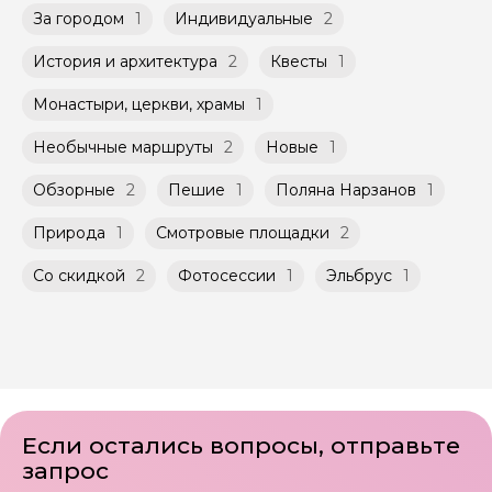
быть незнакомые для Вас люди.
За городом
при наличии такой возможности,
1
Индивидуальные
2
указанной на странице самого тура и
Мини-группы проводятся на тех же
заключенного между Организатором и
История и архитектура
2
Квесты
1
условиях, что и групповые, но с количество
Агрегатором дополнительного соглашения
участников ограничено (группа может быть
к Оферте Сервиса.
Монастыри, церкви, храмы
1
не более 10 человек)
Способы оплаты на сайте: Картой
Необычные маршруты
2
Новые
1
российского банка можно оплатить любую
экскурсию.
Обзорные
2
Пешие
1
Поляна Нарзанов
1
Природа
1
Смотровые площадки
2
Со скидкой
2
Фотосессии
1
Эльбрус
1
Если остались вопросы, отправьте
запрос