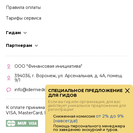
Правила оплаты
Тарифы сервиса
Гидам
Стать гидом
Партнерам
Частые вопросы
Стать партнером
Правила работы
Кабинет партнера
ООО "Финансовая инициатива"
Правила участия
394036, г. Воронеж, ул. Арсенальная, д. 4А, помещ.
9/1
info@idemiedem.ru
СПЕЦИАЛЬНОЕ ПРЕДЛОЖЕНИЕ
ДЛЯ ГИДОВ
Если вы гид или организация, для вас
действует уникальное предложение для
К оплате принимаются карты
регистрации!
VISA, MasterCard, МИР
от 2% до 9%
Сниженная комиссия
(навсегда!)
Помощь персонального менеджера
по заведению экскурсий и туров.