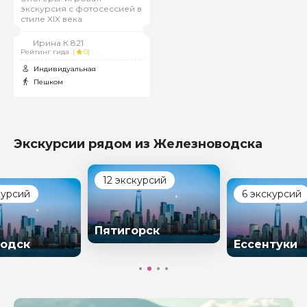
экскурсия с фотосессией в
стиле XIX века
Ирина.К 821
Рейтинг гида
(
0)
Индивидуальная
Пешком
Экскурсии рядом из Железноводска
12 экскурсий
курсий
6 экскурсий
Пятигорск
одск
Ессентуки