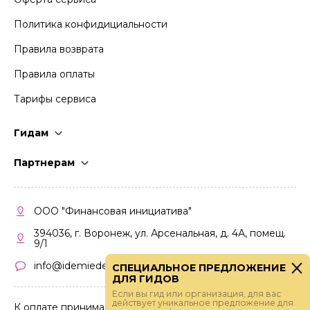
Политика конфидициальности
Правила возврата
Правила оплаты
Тарифы сервиса
Гидам
Стать гидом
Партнерам
Частые вопросы
Стать партнером
Правила работы
Кабинет партнера
ООО "Финансовая инициатива"
Правила участия
394036, г. Воронеж, ул. Арсенальная, д. 4А, помещ.
9/1
info@idemiedem.ru
СПЕЦИАЛЬНОЕ ПРЕДЛОЖЕНИЕ
ДЛЯ ГИДОВ
Если вы гид или организация, для вас
действует уникальное предложение для
К оплате принимаются карты