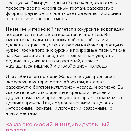
поездка на Эльбрус. Гиды из Железноводска готовы
провести вас по живописным тропам, рассказать о
флоре и фауне региона, а также поделиться историей
Я даю своё согласие на обработку персональных
этого величественного места.
данных
Не менее интересной является экскурсия к водопадам,
которые славятся своей красотой и чистотой. Вы
Отправить
сможете насладиться прохладой водной пыли и
сделать потрясающие фотографии на фоне природных
чудес. Кроме того, экскурсии в природные парки, такие
как Кавказский заповедник, позволят вам увидеть
редкие виды животных и растений, а также
насладиться тишиной и спокойствием природы.
Для любителей истории Железноводск предлагает
экскурсии к историческим объектам, которые
расскажут о богатом культурном наследии региона. Вы
сможете посетить старинные крепости, церкви и
другие памятники архитектуры, которые сохранились с
древних времён. Гиды с удовольствием поделятся
интересными фактами и легендами, связанными с
этими местами.
Заказ экскурсий и индивидуальный
подход