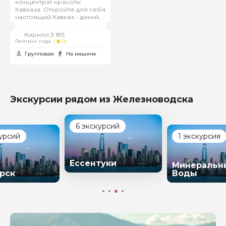
концентрат красоты
Кавказа. Откройте для себя
настоящий Кавказ - дикий,
прекрасный и
незабываемый!
Кирилл.З 185
Рейтинг гида
(
0)
Групповая
На машине
Экскурсии рядом из Железноводска
6 экскурсий
курсий
1 экскурсия
Ессентуки
Минеральн
рск
Воды