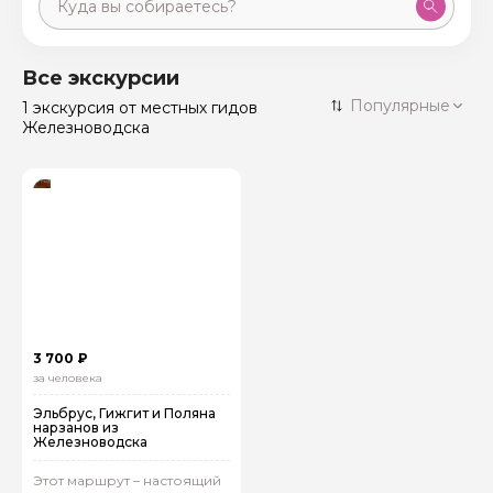
Москва
59 экскурсий
Россия
Все экскурсии
Санкт-Петербург
Популярные
1 экскурсия
от местных гидов
50 экскурсий
Россия
Железноводска
Нижний Новгород
49 экскурсий
Россия
Калининград
28 экскурсий
Россия
Кисловодск
20 экскурсий
Россия
Дербент
17 экскурсий
Россия
3 700 ₽
за человека
Эльбрус, Гижгит и Поляна
нарзанов из
Железноводска
Этот маршрут – настоящий