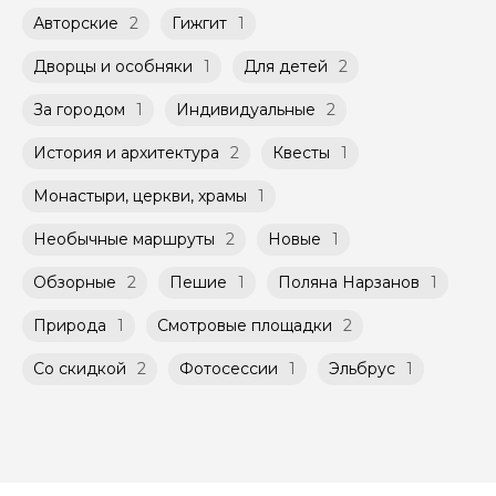
экскурсии из доступных в календаре гида.
переводом с карты на карту Вы можете
Авторские
2
Гижгит
1
обсудить с гидом заранее.
Групповые экскурсии проходят по
Оплата многодневного тура происходит
расписанию, составленному гидом.
Дворцы и особняки
1
Для детей
2
заблаговременно до начала путешествия,
Помимо Вас, на групповой экскурсии могут
при наличии такой возможности,
быть незнакомые для Вас люди.
указанной на странице самого тура и
За городом
1
Индивидуальные
2
заключенного между Организатором и
Мини-группы проводятся на тех же
Агрегатором дополнительного соглашения
История и архитектура
2
Квесты
1
условиях, что и групповые, но с количество
к Оферте Сервиса.
участников ограничено (группа может быть
Монастыри, церкви, храмы
1
не более 10 человек)
Способы оплаты на сайте: Картой
российского банка можно оплатить любую
Необычные маршруты
2
Новые
1
экскурсию.
Обзорные
2
Пешие
1
Поляна Нарзанов
1
Природа
1
Смотровые площадки
2
Со скидкой
2
Фотосессии
1
Эльбрус
1