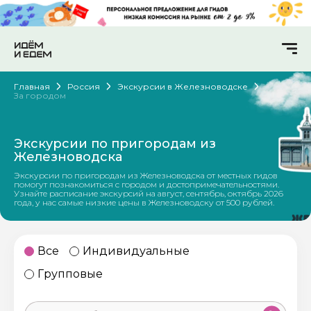
Главная
Россия
Экскурсии в Железноводске
За городом
Экскурсии по пригородам из
Железноводска
Экскурсии по пригородам из Железноводска от местных гидов
помогут познакомиться с городом и достопримечательностями.
Узнайте расписание экскурсий на август, сентябрь, октябрь 2026
года, у нас самые низкие цены в Железноводску от 500 рублей.
Все
Индивидуальные
Групповые