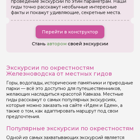
проведение экскурсии по этим параметрам. Наши
гиды точно расскажут необычные интересные
факты и покажут удивляющие, секретные места.
Задайте свой вопрос гиду
Перейти в конструктор
Как вас зовут
Стань
автором
своей экскурсии
Ваша электронная почта
Экскурсии по окрестностям
Железноводска от местных гидов
Ваш номер телефона
Горы, водопады, исторические памятники и природные
парки — всё это доступно для путешественников,
желающих насладиться красотой Кавказа. Местные
гиды расскажут о самых популярных экскурсиях,
Вопросы и комментарии
которые можно заказать на сайте «Идем и Едем», а
также о том, как адаптировать маршрут под свои
Если у вас есть интересующие вопросы, можете их
задать
предпочтения.
Популярные экскурсии по окрестностям
Одной из самых захватывающих экскурсий является