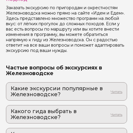
Заказать экскурсию по пригородам и окрестностям
Железноводска можно прямо на сайте «Идем и Едем».
Здесь представлено множество программ на любой
вкус: от лёгких прогулок до сложных походов. Если у
вас есть вопросы по маршруту или вы хотите внести
изменения в программу, вы можете обратиться
напрямую к гиду из Железноводска. Он с радостью
ответит на все ваши вопросы и поможет адаптировать
экскурсию под ваши нужды.
Частые вопросы об экскурсиях в
Железноводске
Какие экскурсии популярные в
Железноводске?
1. Тайная жизнь курортной аристократии:
квест по следам любовных интриг старого
Какого гида выбрать в
Железноводска
Железноводске?
Фото, которым позавидуют блогеры: игровая
экскурсия с фотосессией в стиле XIX века
1. Наталья.Щ 545
2. Эльбрус, Гижгит и Поляна нарзанов из