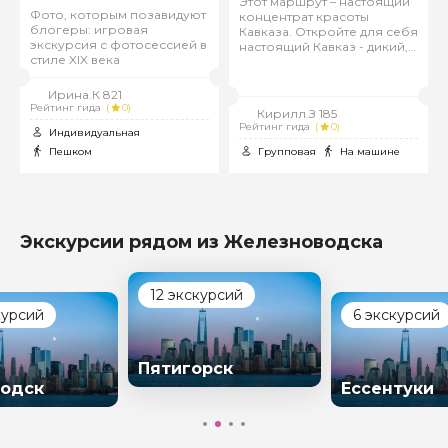
Этот маршрут – настоящий
Фото, которым позавидуют
концентрат красоты
блогеры: игровая
Кавказа. Откройте для себя
экскурсия с фотосессией в
настоящий Кавказ - дикий,
стиле XIX века
прекрасный и
незабываемый!
Ирина.К 821
Рейтинг гида
(
0)
Кирилл.З 185
Рейтинг гида
(
0)
Индивидуальная
Пешком
Групповая
На машине
Экскурсии рядом из Железноводска
12 экскурсий
курсий
6 экскурсий
Пятигорск
одск
Ессентуки