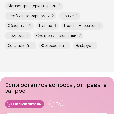
участников ограничено (группа может быть
Способы оплаты на сайте: Картой
Монастыри, церкви, храмы
1
не более 10 человек)
российского банка можно оплатить любую
экскурсию.
Необычные маршруты
2
Новые
1
Обзорные
2
Пешие
1
Поляна Нарзанов
1
Природа
1
Смотровые площадки
2
Со скидкой
2
Фотосессии
1
Эльбрус
1
Если остались вопросы, отправьте
запрос
Пользователь
Гид