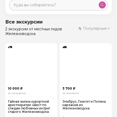
Москва
59 экскурсий
Россия
Все экскурсии
Санкт-Петербург
Популярные
2 экскурсии
от местных гидов
50 экскурсий
Россия
Железноводска
Нижний Новгород
49 экскурсий
Россия
Калининград
28 экскурсий
Россия
Кисловодск
20 экскурсий
Россия
Дербент
17 экскурсий
Россия
10 000 ₽
3 700 ₽
за экскурсию
за человека
Тайная жизнь курортной
Эльбрус, Гижгит и Поляна
аристократии: квест по
нарзанов из
следам любовных интриг
Железноводска
старого Железноводска