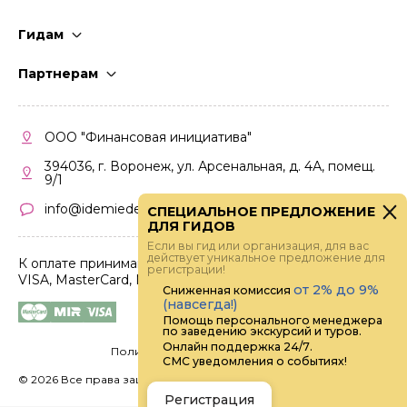
Гидам
Стать гидом
Партнерам
Частые вопросы
Стать партнером
Правила работы
Кабинет партнера
ООО "Финансовая инициатива"
Правила участия
394036, г. Воронеж, ул. Арсенальная, д. 4А, помещ.
9/1
info@idemiedem.ru
СПЕЦИАЛЬНОЕ ПРЕДЛОЖЕНИЕ
ДЛЯ ГИДОВ
Если вы гид или организация, для вас
действует уникальное предложение для
К оплате принимаются карты
регистрации!
VISA, MasterCard, МИР
от 2% до 9%
Сниженная комиссия
(навсегда!)
Помощь персонального менеджера
по заведению экскурсий и туров.
Онлайн поддержка 24/7.
Политика конфиденциальности
СМС уведомления о событиях!
©
2026 Все права защищены.
Digital
Регистрация