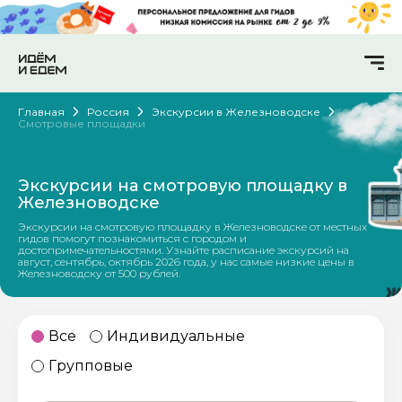
Главная
Россия
Экскурсии в Железноводске
Смотровые площадки
Экскурсии на смотровую площадку в
Железноводске
Экскурсии на смотровую площадку в Железноводске от местных
гидов помогут познакомиться с городом и
достопримечательностями. Узнайте расписание экскурсий на
август, сентябрь, октябрь 2026 года, у нас самые низкие цены в
Железноводску от 500 рублей.
Все
Индивидуальные
Групповые