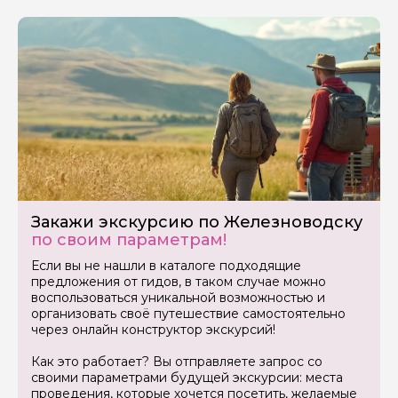
Задайте свой вопрос гиду
Закажи экскурсию по Железноводску
по своим параметрам!
Как вас зовут
Если вы не нашли в каталоге подходящие
предложения от гидов, в таком случае можно
воспользоваться уникальной возможностью и
Ваша электронная почта
организовать своё путешествие самостоятельно
через онлайн конструктор экскурсий!
Ваш номер телефона
Как это работает? Вы отправляете запрос со
своими параметрами будущей экскурсии: места
проведения, которые хочется посетить, желаемые