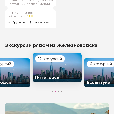
настоящий Кавказ - дикий,
прекрасный и
незабываемый!
Кирилл.З 185
Рейтинг гида
(
0)
Групповая
На машине
Экскурсии рядом из Железноводска
12 экскурсий
курсий
6 экскурсий
Пятигорск
одск
Ессентуки