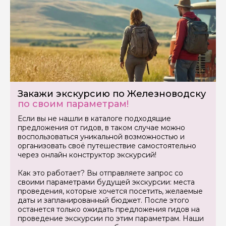
Задайте свой вопрос гиду
Закажи экскурсию по Железноводску
по своим параметрам!
Как вас зовут
Если вы не нашли в каталоге подходящие
предложения от гидов, в таком случае можно
воспользоваться уникальной возможностью и
Ваша электронная почта
организовать своё путешествие самостоятельно
через онлайн конструктор экскурсий!
Как это работает? Вы отправляете запрос со
Ваш номер телефона
своими параметрами будущей экскурсии: места
проведения, которые хочется посетить, желаемые
даты и запланированный бюджет. После этого
останется только ожидать предложения гидов на
Вопросы и комментарии
проведение экскурсии по этим параметрам. Наши
Если у вас есть интересующие вопросы, можете их