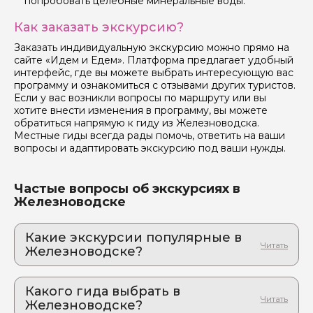
попробовать целебные минеральные воды.
Как заказать экскурсию?
Заказать индивидуальную экскурсию можно прямо на
сайте «Идем и Едем». Платформа предлагает удобный
интерфейс, где вы можете выбрать интересующую вас
программу и ознакомиться с отзывами других туристов.
Если у вас возникли вопросы по маршруту или вы
хотите внести изменения в программу, вы можете
обратиться напрямую к гиду из Железноводска.
Местные гиды всегда рады помочь, ответить на ваши
вопросы и адаптировать экскурсию под ваши нужды.
Частые вопросы об экскурсиях в
Железноводске
Какие экскурсии популярные в
Железноводске?
1. Эльбрус, Гижгит и Поляна нарзанов из
Железноводска
Какого гида выбрать в
Этот маршрут – настоящий концентрат красоты
Железноводске?
Кавказа. Откройте для себя настоящий Кавказ -