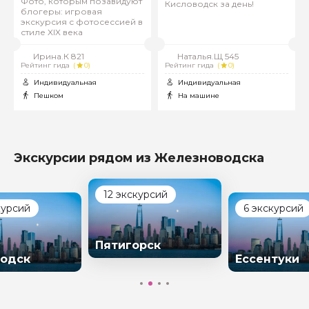
Фото, которым позавидуют
Кисловодск за день!
блогеры: игровая
экскурсия с фотосессией в
стиле XIX века
Ирина.К 821
Наталья.Щ 545
Рейтинг гида
(
0)
Рейтинг гида
(
0)
Индивидуальная
Индивидуальная
Пешком
На машине
Экскурсии рядом из Железноводска
12 экскурсий
курсий
6 экскурсий
Пятигорск
одск
Ессентуки