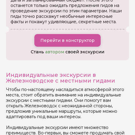
даты и запланированный бюджет. После этого
останется только ожидать предложения гидов на
проведение экскурсии по этим параметрам. Наши
гиды точно расскажут необычные интересные
факты и покажут удивляющие, секретные места.
Задайте свой вопрос гиду
Перейти в конструктор
Как вас зовут
Стань
автором
своей экскурсии
Ваша электронная почта
Индивидуальные экскурсии в
Железноводске с местными гидами
Ваш номер телефона
Чтобы по-настоящему насладиться атмосферой этого
места, стоит обратить внимание на индивидуальные
экскурсии с местными гидами. Они помогут вам
открыть Железноводск с неожиданной стороны,
Вопросы и комментарии
предложив уникальные маршруты, которые можно
Если у вас есть интересующие вопросы, можете их
адаптировать под ваши интересы.
задать
Индивидуальные экскурсии имеют множество
преимуществ. Во-первых, вы сможете продумать свой