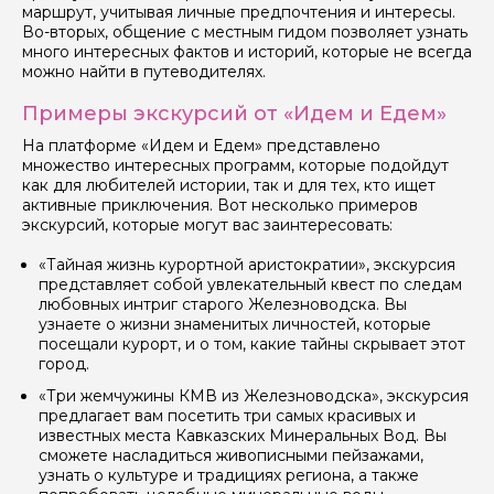
маршрут, учитывая личные предпочтения и интересы.
Во-вторых, общение с местным гидом позволяет узнать
много интересных фактов и историй, которые не всегда
можно найти в путеводителях.
Я даю своё согласие на обработку персональных
данных
Примеры экскурсий от «Идем и Едем»
На платформе «Идем и Едем» представлено
Отправить
множество интересных программ, которые подойдут
как для любителей истории, так и для тех, кто ищет
активные приключения. Вот несколько примеров
экскурсий, которые могут вас заинтересовать:
«Тайная жизнь курортной аристократии», экскурсия
представляет собой увлекательный квест по следам
любовных интриг старого Железноводска. Вы
узнаете о жизни знаменитых личностей, которые
посещали курорт, и о том, какие тайны скрывает этот
город.
«Три жемчужины КМВ из Железноводска», экскурсия
предлагает вам посетить три самых красивых и
известных места Кавказских Минеральных Вод. Вы
сможете насладиться живописными пейзажами,
узнать о культуре и традициях региона, а также