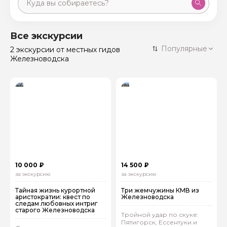
Москва
59 экскурсий
Россия
Все экскурсии
Санкт-Петербург
Популярные
2 экскурсии
от местных гидов
50 экскурсий
Россия
Железноводска
Нижний Новгород
49 экскурсий
Россия
Калининград
28 экскурсий
Россия
Кисловодск
20 экскурсий
Россия
Дербент
17 экскурсий
Россия
10 000 ₽
14 500 ₽
за экскурсию
за экскурсию
Тайная жизнь курортной
Три жемчужины КМВ из
аристократии: квест по
Железноводска
следам любовных интриг
старого Железноводска
Тройной удар по скуке:
Пятигорск, Ессентуки и