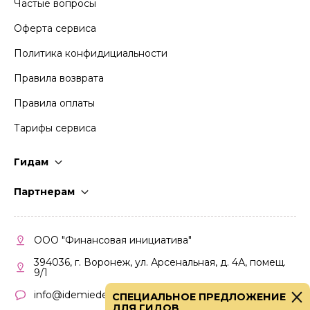
Частые вопросы
Оферта сервиса
Политика конфидициальности
Правила возврата
Правила оплаты
Тарифы сервиса
Гидам
Стать гидом
Партнерам
Частые вопросы
Стать партнером
Правила работы
Кабинет партнера
ООО "Финансовая инициатива"
Правила участия
394036, г. Воронеж, ул. Арсенальная, д. 4А, помещ.
9/1
info@idemiedem.ru
СПЕЦИАЛЬНОЕ ПРЕДЛОЖЕНИЕ
ДЛЯ ГИДОВ