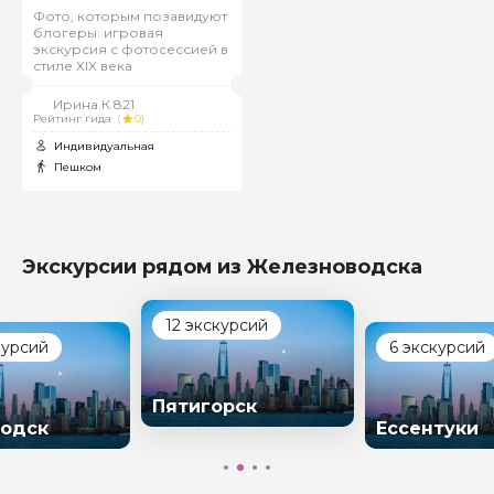
Фото, которым позавидуют
блогеры: игровая
экскурсия с фотосессией в
стиле XIX века
Ирина.К 821
Рейтинг гида
(
0)
Индивидуальная
Пешком
Экскурсии рядом из Железноводска
12 экскурсий
курсий
6 экскурсий
Пятигорск
одск
Ессентуки