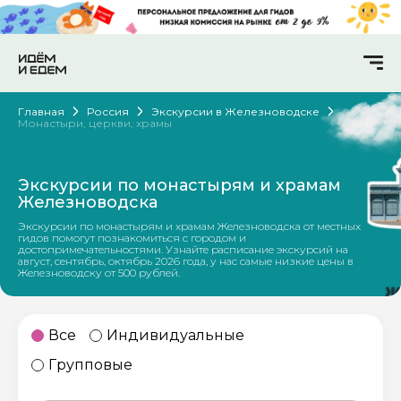
Главная
Россия
Экскурсии в Железноводске
Монастыри, церкви, храмы
Экскурсии по монастырям и храмам
Железноводска
Экскурсии по монастырям и храмам Железноводска от местных
гидов помогут познакомиться с городом и
достопримечательностями. Узнайте расписание экскурсий на
август, сентябрь, октябрь 2026 года, у нас самые низкие цены в
Железноводску от 500 рублей.
Все
Индивидуальные
Групповые