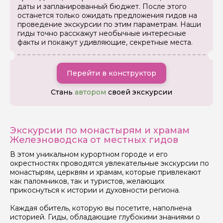
даты и запланированный бюджет. После этого
останется только ожидать предложения гидов на
проведение экскурсии по этим параметрам. Наши
гиды точно расскажут необычные интересные
факты и покажут удивляющие, секретные места.
Задайте свой вопрос гиду
Перейти в конструктор
Стань
автором
своей экскурсии
Как вас зовут
Ваша электронная почта
Экскурсии по монастырям и храмам
Железноводска от местных гидов
В этом уникальном курортном городе и его
Ваш номер телефона
окрестностях проводятся увлекательные экскурсии по
монастырям, церквям и храмам, которые привлекают
как паломников, так и туристов, желающих
прикоснуться к истории и духовности региона.
Вопросы и комментарии
Если у вас есть интересующие вопросы, можете их
Каждая обитель, которую вы посетите, наполнена
задать
историей. Гиды, обладающие глубокими знаниями о