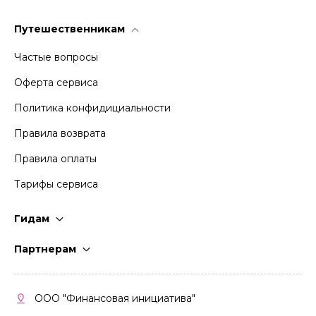
Путешественникам
Частые вопросы
Оферта сервиса
Политика конфидициальности
Правила возврата
Правила оплаты
Тарифы сервиса
Гидам
Стать гидом
Партнерам
Частые вопросы
Стать партнером
Правила работы
Кабинет партнера
ООО "Финансовая инициатива"