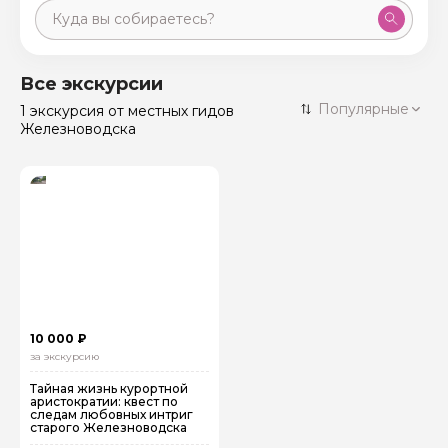
Москва
59 экскурсий
Россия
Все экскурсии
Санкт-Петербург
Популярные
1 экскурсия
от местных гидов
50 экскурсий
Россия
Железноводска
Нижний Новгород
49 экскурсий
Россия
Калининград
28 экскурсий
Россия
Кисловодск
20 экскурсий
Россия
Дербент
17 экскурсий
Россия
10 000 ₽
за экскурсию
Тайная жизнь курортной
аристократии: квест по
следам любовных интриг
старого Железноводска