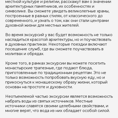
местной культуре и религии, расскажут вам о значении
архитектурных памятников, их особенностях и
символике. Вы сможете увидеть великолепные храмы,
построенные в разных стилях, от классического до
современного, и узнать о том, как они стали центрами
духовной жизни для местных жителей.
Я даю своё согласие на обработку персональных
Во время экскурсий у вас будет возможность не только
данных
насладиться красотой архитектуры, но и поучаствовать
в духовных практиках. Некоторые поездки включают
Отправить
посещение служб, где вы сможете поучаствовать в
молитвах и обрядах.
Кроме того, в рамках экскурсии вы можете посетить
монастырские трапезные, где подают блюда,
приготовленные по традиционным рецептам. Это не
только возможность попробовать вкусную еду, но и
прикоснуться к монашескому образу жизни, который
основан на простоте и духовности.
Неотъемлемой частью экскурсии является возможность
набрать воды из святых источников. Местные
источники славятся своими целебными свойствами, и
многие верят, что вода из них обладает особой силой.