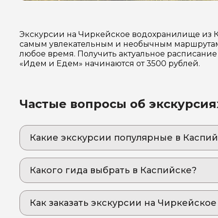
Экскурсии на Чиркейское водохранилище из К
самым увлекательным и необычным маршрутам 
любое время. Получить актуальное расписание 
«Идем и Едем» начинаются от 3500 рублей.
Частые вопросы об экскурсия
Какие экскурсии популярные в Каспий
1. Экскурсия в Карадахскую теснину и «язык 
Увидите Дагестан с необычной стороны, при
Какого гида выбрать в Каспийске?
2. Сулакский каньон, бархан Сарыкум и сочн
1. Эльдар.К 1072
Каспийска
Адреналин и восторг: виражи на катере с вет
Как заказать экскурсии на Чиркейско
2. Оксана.К 190
3. Групповая экскурсия в Гуниб – «аул, пар