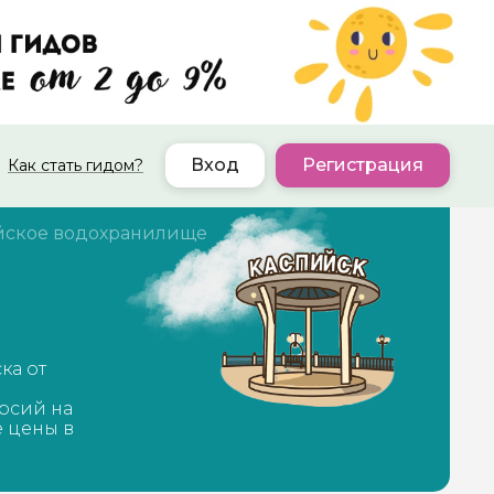
Вход
Регистрация
Как стать гидом?
йское водохранилище
ка от
рсий на
е цены в