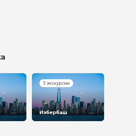
ка
3 экскурсии
Избербаш