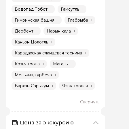
Водопад Тобот
Гамсутль
1
1
Гимринская башня
Глабрыба
1
1
Дербент
Нарын кала
1
1
Каньон Цолотль
1
Задайте св
Карадахская сланцевая теснина
1
Как вас зовут
Козья тропа
Магалы
1
1
Мельница урбеча
1
Вопросы и комме
Бархан Сарыкум
Язык тролля
1
1
Если у вас есть инт
Цена за экскурсию