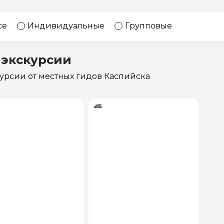
17 экскурсий
Россия
се
Индивидуальные
Групповые
 экскурсии
курсии
от местных гидов Каспийска