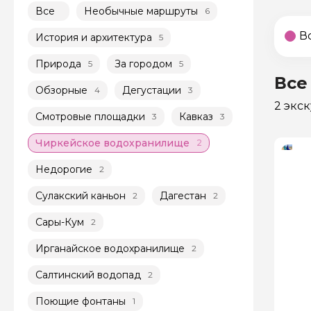
Все
Необычные маршруты
6
В
История и архитектура
5
Природа
За городом
5
5
Все
Обзорные
Дегустации
4
3
2 экс
Смотровые площадки
Кавказ
3
3
Чиркейское водохранилище
2
Недорогие
2
Сулакский каньон
Дагестан
2
2
Сары-Кум
2
Ирганайское водохранилище
2
Салтинский водопад
2
Поющие фонтаны
1