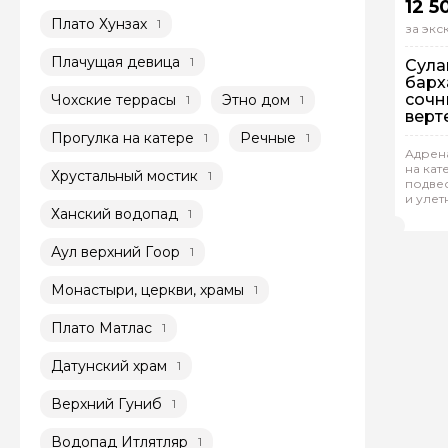
12 5
Плато Хунзах
1
за эк
Плачущая девица
1
Сула
барх
сочн
Чохские террасы
Этно дом
1
1
верт
тыся
Прогулка на катере
Речные
1
1
из К
На
Адрена
на кат
Хрустальный мостик
1
Ин
подвес
и улет
Эль
Ханский водопад
1
Аул верхний Гоор
1
Монастыри, церкви, храмы
1
Плато Матлас
1
Датунский храм
1
Верхний Гуниб
1
Водопад Итлятляр
1