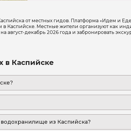
аспийска от местных гидов. Платформа «Идем и Еде
в Каспийске. Местные жители организуют как инди
на август-декабрь 2026 года и забронировать экск
х в Каспийске
ске?
тролля» из Каспийска
коснётесь к его культуре и насладитесь горными п
ый барашек на вертеле: один день – тысяча эмоций!
ерком, подвесной мост, вкусные чуду и улетные фот
е водохранилище из Каспийска?
ящий в облаках», с посещением Салтинского подземно