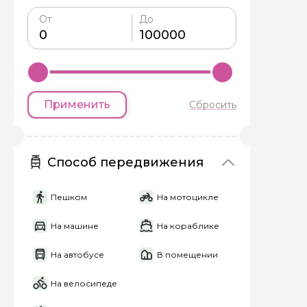
От
До
Я даю своё согласие 
персональных данны
Отправить
Применить
Сбросить
Способ передвижения
Пешком
На мотоцикле
На машине
На кораблике
На автобусе
В помещении
На велосипеде