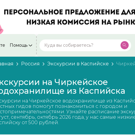
кте
Помощь
Москва
Посмотреть все города
59 экскурсий
Россия
авная
Россия
Экскурсии в Каспийске
Чирке
Санкт-Петербург
50 экскурсий
Россия
кскурсии на Чиркейское
Нижний Новгород
одохранилище из Каспийска
49 экскурсий
Россия
скурсии на Чиркейское водохранилище из Каспийс
Калининград
28 экскурсий
стных гидов помогут познакомиться с городом и
Россия
стопримечательностями. Узнайте расписание экску
густ, сентябрь, октябрь 2026 года, у нас самые низки
Кисловодск
20 экскурсий
спийску от 500 рублей.
Россия
Дербент