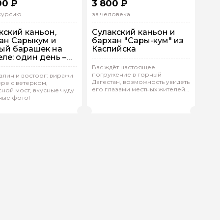
00 ₽
3 800 ₽
скурсию
за человека
кский каньон,
Сулакский каньон и
ан Сарыкум и
бархан "Сары-кум" из
ый барашек на
Каспийска
еле: один день –
ча эмоций! Выезд
Вас ждёт настоящее
аспийска
погружение в горный
 машине
лин и восторг: виражи
Дагестан, возможность увидеть
ере с ветерком,
дивидуальная
Групповая
На автобусе
его глазами местных жителей
ной мост, вкусные чуду
и прочувствовать его душу.
ные фото!
дар.К 1072
(
0)
Оксана.К 190
(
0)
Рейтинг гида
Рейтинг гида