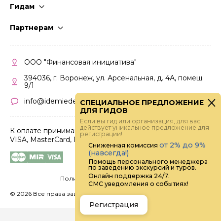
Гидам
Стать гидом
Партнерам
Частые вопросы
Стать партнером
Правила работы
Кабинет партнера
ООО "Финансовая инициатива"
Правила участия
394036, г. Воронеж, ул. Арсенальная, д. 4А, помещ.
9/1
info@idemiedem.ru
СПЕЦИАЛЬНОЕ ПРЕДЛОЖЕНИЕ
ДЛЯ ГИДОВ
Если вы гид или организация, для вас
действует уникальное предложение для
К оплате принимаются карты
регистрации!
VISA, MasterCard, МИР
от 2% до 9%
Сниженная комиссия
(навсегда!)
Помощь персонального менеджера
по заведению экскурсий и туров.
Онлайн поддержка 24/7.
Политика конфиденциальности
СМС уведомления о событиях!
©
2026 Все права защищены.
Digital
Регистрация