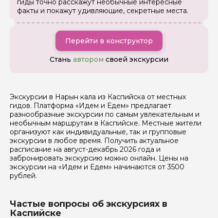
гиды точно расскажут необычные интересные
факты и покажут удивляющие, секретные места.
Как вас зовут
Перейти в конструктор
Ваша электронная почта
Стань
автором
своей экскурсии
Ваш номер телефона
Экскурсии в Нарын кала из Каспийска от местных
гидов. Платформа «Идем и Едем» предлагает
разнообразные экскурсии по самым увлекательным и
Вопросы и комментарии
необычным маршрутам в Каспийске. Местные жители
Если у вас есть интересующие вопросы, можете их
организуют как индивидуальные, так и групповые
задать
экскурсии в любое время. Получить актуальное
расписание на август-декабрь 2026 года и
забронировать экскурсию можно онлайн. Цены на
экскурсии на «Идем и Едем» начинаются от 3500
рублей.
Частые вопросы об экскурсиях в
Я даю своё согласие на обработку персональных
Каспийске
данных