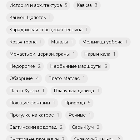
История и архитектура
5
Кавказ
3
Каньон Цолотль
1
Карадахская сланцевая теснина
1
Козья тропа
1
Магалы
1
Мельница урбеча
1
Монастыри, церкви, храмы
1
Нарын кала
1
Недорогие
2
Необычные маршруты
6
Обзорные
4
Плато Матлас
1
Плато Хунзах
1
Плачущая девица
1
Поющие фонтаны
1
Природа
5
Прогулка на катере
1
Речные
1
Салтинский водопад
2
Сары-Кум
2
Смотровые площадки
3
Сулакский каньон
2