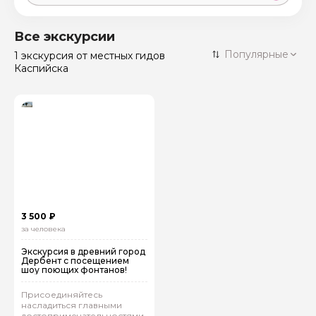
Москва
59 экскурсий
Россия
Все экскурсии
Санкт-Петербург
Популярные
1 экскурсия
от местных гидов
50 экскурсий
Россия
Каспийска
Нижний Новгород
49 экскурсий
Россия
Калининград
28 экскурсий
Россия
Кисловодск
20 экскурсий
Россия
Дербент
17 экскурсий
Россия
3 500 ₽
за человека
Экскурсия в древний город
Дербент с посещением
шоу поющих фонтанов!
Присоединяйтесь
насладиться главными
достопримечательностями