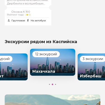
Дербента и волшебным
шоу воды!
Оксана.К 190
Рейтинг гида
(
0)
Групповая
На автобусе
Экскурсии рядом из Каспийска
12 экскурсий
курсий
3 экскурсии
Махачкала
нт
Избербаш