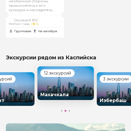
необычной стороны,
прикоснётесь к его
культуре и насладитесь
горными пейзажами!
Оксана.К 190
Рейтинг гида
(
0)
Групповая
На автобусе
Экскурсии рядом из Каспийска
12 экскурсий
курсий
3 экскурсии
Махачкала
нт
Избербаш