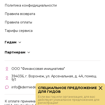
Политика конфидициальности
Правила возврата
Правила оплаты
Тарифы сервиса
Гидам
Стать гидом
Партнерам
Частые вопросы
Стать партнером
Правила работы
Кабинет партнера
ООО "Финансовая инициатива"
Правила участия
394036, г. Воронеж, ул. Арсенальная, д. 4А, помещ.
9/1
info@idemiedem.ru
СПЕЦИАЛЬНОЕ ПРЕДЛОЖЕНИЕ
ДЛЯ ГИДОВ
Если вы гид или организация, для вас
действует уникальное предложение для
К оплате принимаются карты
регистрации!