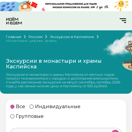
Главная
Россия
Экскурсии в Каспийске
Монастыри, церкви, храмы
Экскурсии в монастыри и храмы
Каспийска
Экскурсии в монастыри и храмы Каспийска от местных гидов
помогут познакомиться с городом и достопримечательностями.
Узнайте расписание экскурсий на август, сентябрь, октябрь 2026
года, у нас самые низкие цены в Каспийску от 500 рублей.
Все
Индивидуальные
Групповые