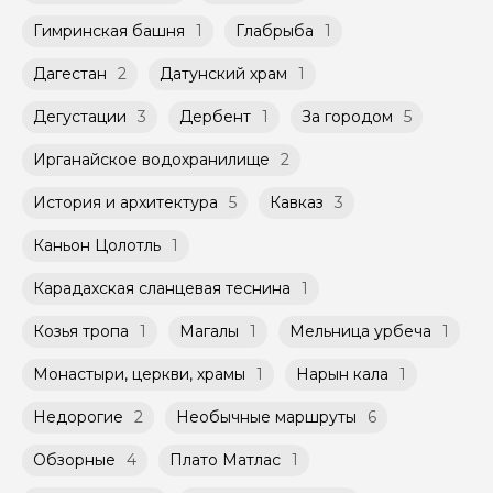
заключенного между Организатором и
Присоединяйтесь насладиться главными
Мини-группы проводятся на тех же
Агрегатором дополнительного соглашения
Гимринская башня
1
Глабрыба
1
достопримечательностями Дербента и волшебным
условиях, что и групповые, но с количество
к Оферте Сервиса.
шоу воды!
участников ограничено (группа может быть
Дагестан
2
Датунский храм
1
не более 10 человек)
Способы оплаты на сайте: Картой
российского банка можно оплатить любую
Дегустации
3
Дербент
1
За городом
5
экскурсию.
Ирганайское водохранилище
2
История и архитектура
5
Кавказ
3
Каньон Цолотль
1
Карадахская сланцевая теснина
1
Козья тропа
1
Магалы
1
Мельница урбеча
1
Монастыри, церкви, храмы
1
Нарын кала
1
Недорогие
2
Необычные маршруты
6
Обзорные
4
Плато Матлас
1