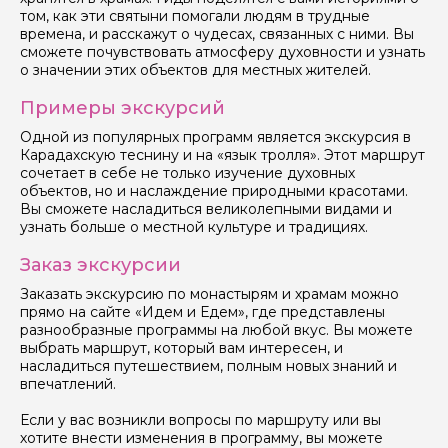
том, как эти святыни помогали людям в трудные
Ваш номер телефона
времена, и расскажут о чудесах, связанных с ними. Вы
сможете почувствовать атмосферу духовности и узнать
о значении этих объектов для местных жителей.
Примеры экскурсий
Вопросы и комментарии
Если у вас есть интересующие вопросы, можете их
Одной из популярных программ является экскурсия в
задать
Карадахскую теснину и на «язык тролля». Этот маршрут
сочетает в себе не только изучение духовных
объектов, но и наслаждение природными красотами.
Вы сможете насладиться великолепными видами и
узнать больше о местной культуре и традициях.
Заказ экскурсии
Я даю своё согласие на обработку персональных
Заказать экскурсию по монастырям и храмам можно
данных
прямо на сайте «Идем и Едем», где представлены
разнообразные программы на любой вкус. Вы можете
Отправить
выбрать маршрут, который вам интересен, и
насладиться путешествием, полным новых знаний и
впечатлений.
Если у вас возникли вопросы по маршруту или вы
хотите внести изменения в программу, вы можете