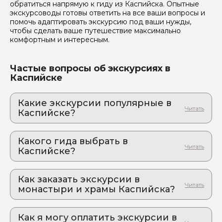
обратиться напрямую к гиду из Каспийска. Опытные
экскурсоводы готовы ответить на все ваши вопросы и
помочь адаптировать экскурсию под ваши нужды,
чтобы сделать ваше путешествие максимально
комфортным и интересным.
Частые вопросы об экскурсиях в
Каспийске
Какие экскурсии популярные в
Каспийске?
1. Экскурсионный тур к водопадам
Хунзахского ханства: Тобот + Матлас и
Какого гида выбрать в
каменная чаша.
Каспийске?
Эта экскурсия – настоящий подарок для тех, кто
любит природу и жаждет новых впечатлений!
1. Шамсудин.В 977
2. Сулакский каньон, бархан Сарыкум и
Как заказать экскурсии в
2. Эльдар.К 1072
сочный барашек на вертеле: один день –
монастыри и храмы Каспийска?
3. Оксана.К 190
тысяча эмоций! Выезд из Каспийска
Как оформить экскурсию на сайте «Идем и
Адреналин и восторг: виражи на катере с
Едем»:
ветерком, подвесной мост, вкусные чуду и улетные
Как я могу оплатить экскурсии в
фото!