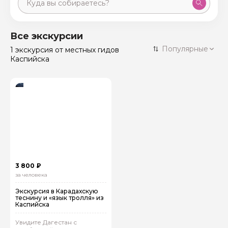
Москва
59 экскурсий
Россия
Все экскурсии
Санкт-Петербург
Популярные
1 экскурсия
от местных гидов
50 экскурсий
Россия
Каспийска
Нижний Новгород
49 экскурсий
Россия
Калининград
28 экскурсий
Россия
Кисловодск
20 экскурсий
Россия
Дербент
17 экскурсий
Россия
3 800 ₽
за человека
Экскурсия в Карадахскую
теснину и «язык тролля» из
Каспийска
Увидите Дагестан с