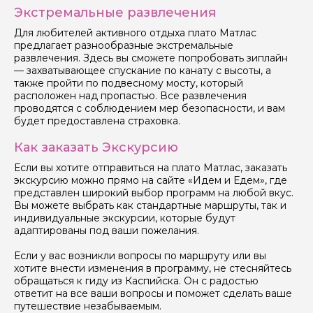
Я даю своё согласие на обработку персональных
Экстремальные развлечения
данных
Для любителей активного отдыха плато Матлас
предлагает разнообразные экстремальные
Отправить
развлечения. Здесь вы сможете попробовать зиплайн
— захватывающее спускание по канату с высоты, а
также пройти по подвесному мосту, который
расположен над пропастью. Все развлечения
проводятся с соблюдением мер безопасности, и вам
будет предоставлена страховка.
Как заказать Экскурсию
Если вы хотите отправиться на плато Матлас, заказать
экскурсию можно прямо на сайте «Идем и Едем», где
представлен широкий выбор программ на любой вкус.
Вы можете выбрать как стандартные маршруты, так и
индивидуальные экскурсии, которые будут
адаптированы под ваши пожелания.
Если у вас возникли вопросы по маршруту или вы
хотите внести изменения в программу, не стесняйтесь
обращаться к гиду из Каспийска. Он с радостью
ответит на все ваши вопросы и поможет сделать ваше
путешествие незабываемым.