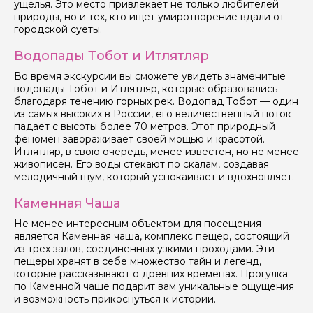
ущелья. Это место привлекает не только любителей
природы, но и тех, кто ищет умиротворение вдали от
Задайте свой вопрос гиду
городской суеты.
Водопады Тобот и Итлятляр
Как вас зовут
Во время экскурсии вы сможете увидеть знаменитые
водопады Тобот и Итлятляр, которые образовались
Ваша электронная почта
благодаря течению горных рек. Водопад Тобот — один
из самых высоких в России, его величественный поток
падает с высоты более 70 метров. Этот природный
феномен завораживает своей мощью и красотой.
Ваш номер телефона
Итлятляр, в свою очередь, менее известен, но не менее
живописен. Его воды стекают по скалам, создавая
мелодичный шум, который успокаивает и вдохновляет.
Вопросы и комментарии
Каменная Чаша
Если у вас есть интересующие вопросы, можете их
задать
Не менее интересным объектом для посещения
является Каменная чаша, комплекс пещер, состоящий
из трёх залов, соединённых узкими проходами. Эти
пещеры хранят в себе множество тайн и легенд,
которые рассказывают о древних временах. Прогулка
по Каменной чаше подарит вам уникальные ощущения
и возможность прикоснуться к истории.