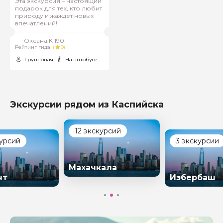
Эта экскурсия – настоящий
подарок для тех, кто любит
природу и жаждет новых
впечатлений!
Оксана.К 190
Рейтинг гида
(
0)
Групповая
На автобусе
Экскурсии рядом из Каспийска
12 экскурсий
курсий
3 экскурсии
Махачкала
нт
Избербаш