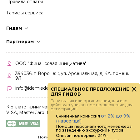
Правила оплаты
Тарифы сервиса
Гидам
Стать гидом
Партнерам
Частые вопросы
Стать партнером
Правила работы
Кабинет партнера
ООО "Финансовая инициатива"
Правила участия
394036, г. Воронеж, ул. Арсенальная, д. 4А, помещ.
9/1
info@idemiedem.ru
СПЕЦИАЛЬНОЕ ПРЕДЛОЖЕНИЕ
ДЛЯ ГИДОВ
Если вы гид или организация, для вас
действует уникальное предложение для
К оплате принимаются карты
регистрации!
VISA, MasterCard, МИР
от 2% до 9%
Сниженная комиссия
(навсегда!)
Помощь персонального менеджера
по заведению экскурсий и туров.
Онлайн поддержка 24/7.
Политика конфиденциальности