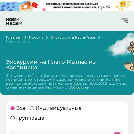
Главная
Россия
Экскурсии в Каспийске
Плато Матлас
Экскурсии на Плато Матлас из
Каспийска
Экскурсии на Плато Матлас из Каспийска от местных гидов помогут
познакомиться с городом и достопримечательностями. Узнайте
расписание экскурсий на август, сентябрь, октябрь 2026 года, у нас
самые низкие цены в Каспийску от 500 рублей.
Все
Индивидуальные
Групповые