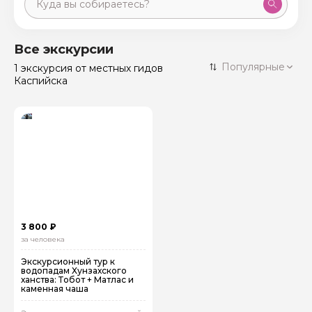
Москва
59 экскурсий
Россия
Все экскурсии
Санкт-Петербург
Популярные
1 экскурсия
от местных гидов
50 экскурсий
Россия
Каспийска
Нижний Новгород
49 экскурсий
Россия
Калининград
28 экскурсий
Россия
Кисловодск
20 экскурсий
Россия
Дербент
17 экскурсий
Россия
3 800 ₽
за человека
Экскурсионный тур к
водопадам Хунзахского
ханства: Тобот + Матлас и
каменная чаша