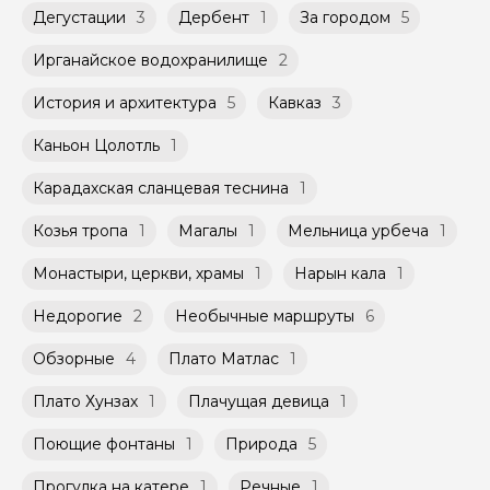
российского банка можно оплатить любую
Дегустации
3
Дербент
1
За городом
5
экскурсию.
Ирганайское водохранилище
2
История и архитектура
5
Кавказ
3
Каньон Цолотль
1
Карадахская сланцевая теснина
1
Козья тропа
1
Магалы
1
Мельница урбеча
1
Монастыри, церкви, храмы
1
Нарын кала
1
Недорогие
2
Необычные маршруты
6
Обзорные
4
Плато Матлас
1
Плато Хунзах
1
Плачущая девица
1
Поющие фонтаны
1
Природа
5
Прогулка на катере
1
Речные
1