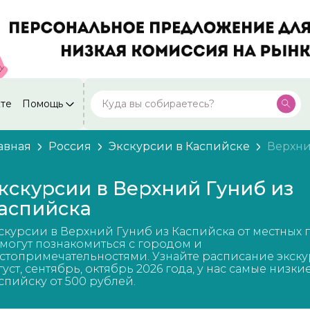
кте
Помощь
Москва
Посмотреть все города
59 экскурсий
Россия
авная
Россия
Экскурсии в Каспийске
Верхни
Санкт-Петербург
50 экскурсий
Россия
кскурсии в Верхний Гуниб из
Нижний Новгород
аспийска
49 экскурсий
Россия
скурсии в Верхний Гуниб из Каспийска от местных 
Калининград
28 экскурсий
могут познакомиться с городом и
Россия
стопримечательностями. Узнайте расписание экску
густ, сентябрь, октябрь 2026 года, у нас самые низки
Кисловодск
20 экскурсий
спийску от 500 рублей.
Россия
Дербент