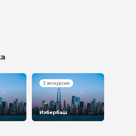
ка
3 экскурсии
Избербаш