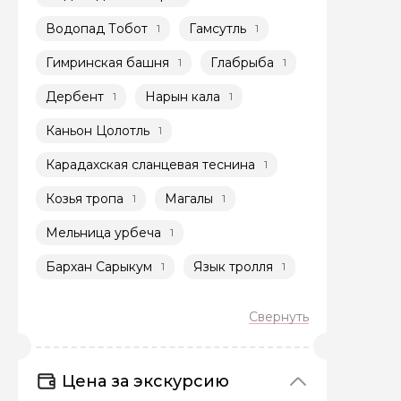
Водопад Тобот
Гамсутль
1
1
Гимринская башня
Глабрыба
1
1
Дербент
Нарын кала
1
1
Каньон Цолотль
1
Задайте св
Карадахская сланцевая теснина
1
Как вас зовут
Козья тропа
Магалы
1
1
Мельница урбеча
1
Вопросы и комме
Бархан Сарыкум
Язык тролля
1
1
Если у вас есть инт
Цена за экскурсию