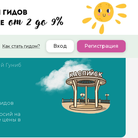
Вход
Регистрация
Как стать гидом?
й Гуниб
гидов
рсий на
е цены в