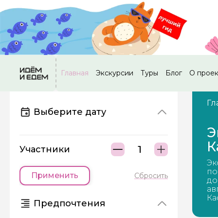
Главная
Экскурсии
Туры
Блог
О прое
Гл
Выберите дату
Э
К
Участники
Эк
по
Применить
Сбросить
до
ав
Ка
Предпочтения