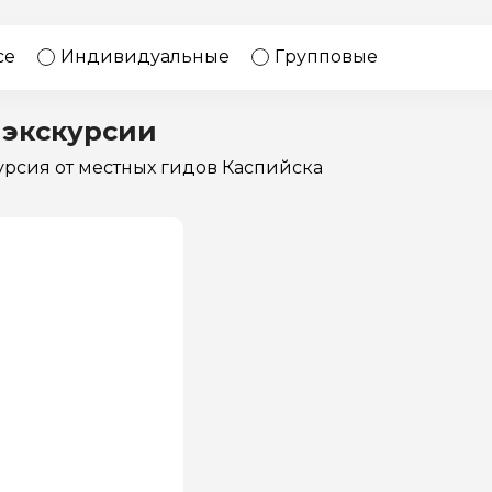
17 экскурсий
Россия
се
Индивидуальные
Групповые
 экскурсии
курсия
от местных гидов Каспийска