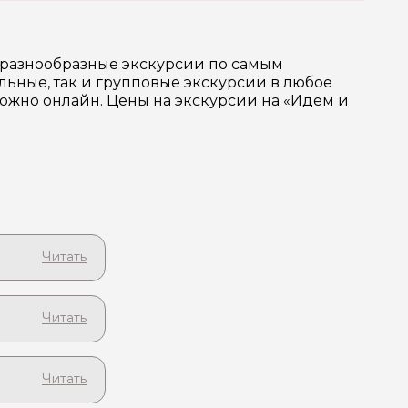
т разнообразные экскурсии по самым
ьные, так и групповые экскурсии в любое
можно онлайн. Цены на экскурсии на «Идем и
го
ушу!
ейзажами!