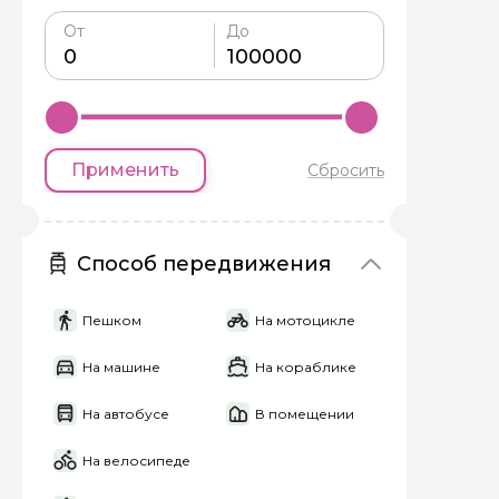
От
До
Я даю своё согласие 
персональных данны
Отправить
Применить
Сбросить
Способ передвижения
Пешком
На мотоцикле
На машине
На кораблике
На автобусе
В помещении
На велосипеде