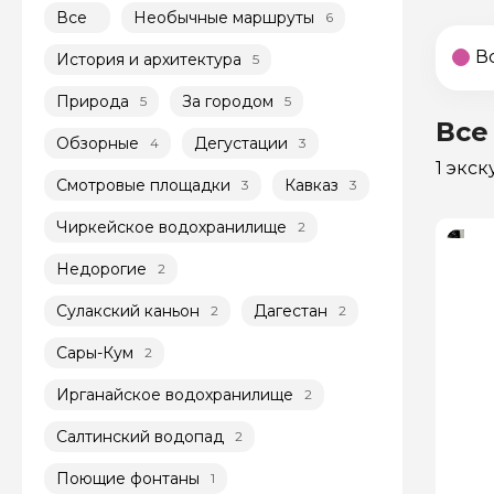
Все
Необычные маршруты
6
В
История и архитектура
5
Природа
За городом
5
5
Все
Обзорные
Дегустации
4
3
1 экс
Смотровые площадки
Кавказ
3
3
Чиркейское водохранилище
2
Недорогие
2
Сулакский каньон
Дагестан
2
2
Сары-Кум
2
Ирганайское водохранилище
2
Салтинский водопад
2
Поющие фонтаны
1