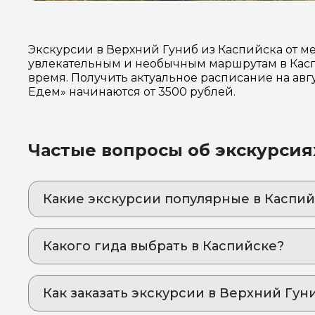
Экскурсии в Верхний Гуниб из Каспийска от м
увлекательным и необычным маршрутам в Касп
время. Получить актуальное расписание на авг
Едем» начинаются от 3500 рублей.
Частые вопросы об экскурсия
Какие экскурсии популярные в Каспий
1. Групповая экскурсия в Гуниб – «аул, паря
водопада.
Какого гида выбрать в Каспийске?
За день вы влюбитесь в Дагестан! Горы будут
1. Эльдар.К 1072
2. Экскурсия в Карадахскую теснину и «язык
Увидите Дагестан с необычной стороны, при
Как заказать экскурсии в Верхний Гун
2. Шамсудин.В 977
3. Сулакский каньон и бархан "Сары-кум" из