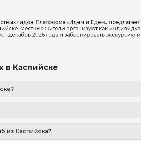
естных гидов. Платформа «Идем и Едем» предлагае
ийске. Местные жители организуют как индивидуал
уст-декабрь 2026 года и забронировать экскурсию 
х в Каспийске
ске?
щий в облаках», с посещением Салтинского подземно
 звать обратно, а гостеприимство жителей согреет д
 тролля» из Каспийска
коснётесь к его культуре и насладитесь горными п
иб из Каспийска?
 Каспийска