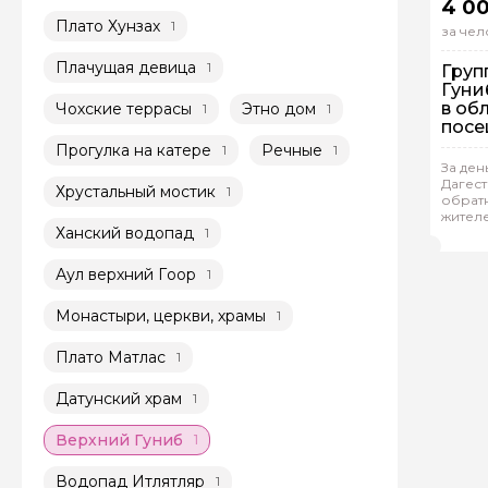
4 0
Плато Хунзах
1
за чел
Плачущая девица
1
Груп
Гуни
в обл
Чохские террасы
Этно дом
1
1
пос
Салт
Прогулка на катере
Речные
1
1
подз
За ден
Дагест
Хрустальный мостик
1
Гр
обратн
жителе
Окс
Ханский водопад
1
Аул верхний Гоор
1
Монастыри, церкви, храмы
1
Плато Матлас
1
Датунский храм
1
Верхний Гуниб
1
Водопад Итлятляр
1