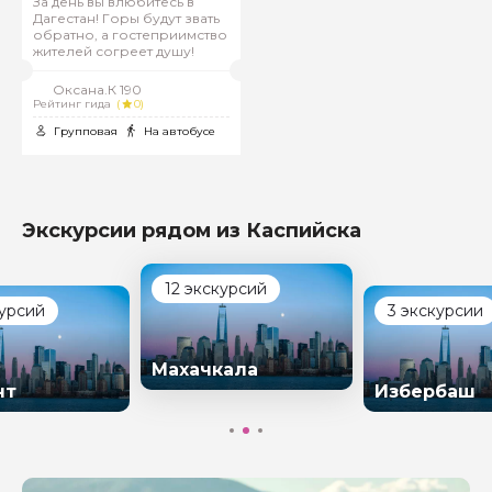
За день вы влюбитесь в
Дагестан! Горы будут звать
обратно, а гостеприимство
жителей согреет душу!
Оксана.К 190
Рейтинг гида
(
0)
Групповая
На автобусе
Экскурсии рядом из Каспийска
12 экскурсий
курсий
3 экскурсии
Махачкала
нт
Избербаш