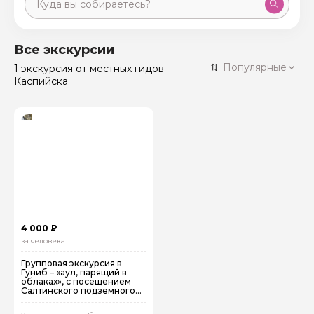
Москва
59 экскурсий
Россия
Все экскурсии
Санкт-Петербург
Популярные
1 экскурсия
от местных гидов
50 экскурсий
Россия
Каспийска
Нижний Новгород
49 экскурсий
Россия
Калининград
28 экскурсий
Россия
Кисловодск
20 экскурсий
Россия
Дербент
17 экскурсий
Россия
4 000 ₽
за человека
Групповая экскурсия в
Гуниб – «аул, парящий в
облаках», с посещением
Салтинского подземного
водопада