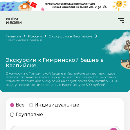
Главная
Россия
Экскурсии в Каспийске
Гимринская башня
Экскурсии к Гимринской башне в
Каспийске
Экскурсии к Гимринской башне в Каспийске от местных гидов
помогут познакомиться с городом и достопримечательностями.
Узнайте расписание экскурсий на август, сентябрь, октябрь 2026
года, у нас самые низкие цены в Каспийску от 500 рублей.
Все
Индивидуальные
Групповые