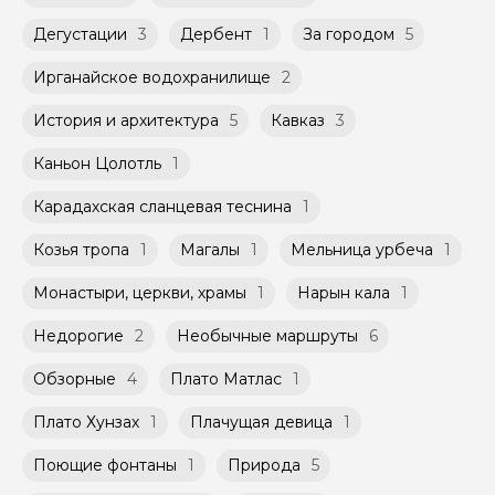
российского банка можно оплатить любую
экскурсию.
Дегустации
3
Дербент
1
За городом
5
Ирганайское водохранилище
2
История и архитектура
5
Кавказ
3
Каньон Цолотль
1
Карадахская сланцевая теснина
1
Козья тропа
1
Магалы
1
Мельница урбеча
1
Монастыри, церкви, храмы
1
Нарын кала
1
Недорогие
2
Необычные маршруты
6
Обзорные
4
Плато Матлас
1
Плато Хунзах
1
Плачущая девица
1
Поющие фонтаны
1
Природа
5