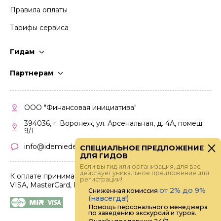
Правила оплаты
Тарифы сервиса
Гидам
Стать гидом
Партнерам
Частые вопросы
Стать партнером
Правила работы
Кабинет партнера
ООО "Финансовая инициатива"
Правила участия
394036, г. Воронеж, ул. Арсенальная, д. 4А, помещ.
9/1
info@idemiedem.ru
СПЕЦИАЛЬНОЕ ПРЕДЛОЖЕНИЕ
ДЛЯ ГИДОВ
Если вы гид или организация, для вас
действует уникальное предложение для
К оплате принимаются карты
регистрации!
VISA, MasterCard, МИР
от 2% до 9%
Сниженная комиссия
(навсегда!)
Помощь персонального менеджера
по заведению экскурсий и туров.