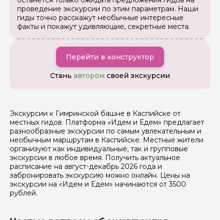
останется только ожидать предложения гидов на
проведение экскурсии по этим параметрам. Наши
гиды точно расскажут необычные интересные
Задайте свой вопрос гиду
факты и покажут удивляющие, секретные места.
Как вас зовут
Перейти в конструктор
Ваша электронная почта
Стань
автором
своей экскурсии
Ваш номер телефона
Экскурсии к Гимринской башне в Каспийске от
местных гидов. Платформа «Идем и Едем» предлагает
разнообразные экскурсии по самым увлекательным и
необычным маршрутам в Каспийске. Местные жители
Вопросы и комментарии
организуют как индивидуальные, так и групповые
Если у вас есть интересующие вопросы, можете их
экскурсии в любое время. Получить актуальное
задать
расписание на август-декабрь 2026 года и
забронировать экскурсию можно онлайн. Цены на
экскурсии на «Идем и Едем» начинаются от 3500
рублей.