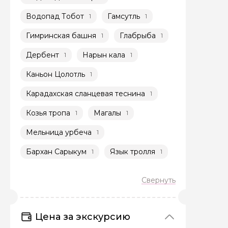
Водопад Тобот
Гамсутль
1
1
Гимринская башня
Глабрыба
1
1
Дербент
Нарын кала
1
1
Каньон Цолотль
1
Задайте св
Карадахская сланцевая теснина
1
Как вас зовут
Козья тропа
Магалы
1
1
Мельница урбеча
1
Вопросы и комме
Бархан Сарыкум
Язык тролля
1
1
Если у вас есть инт
Цена за экскурсию