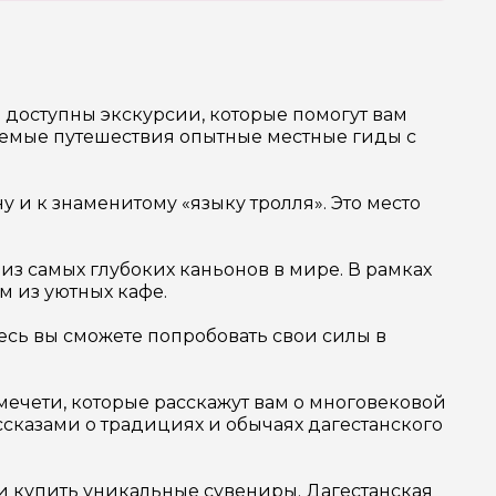
ь доступны экскурсии, которые помогут вам
ваемые путешествия опытные местные гиды с
и к знаменитому «языку тролля». Это место
 самых глубоких каньонов в мире. В рамках
м из уютных кафе.
десь вы сможете попробовать свои силы в
мечети, которые расскажут вам о многовековой
ссказами о традициях и обычаях дагестанского
и купить уникальные сувениры. Дагестанская