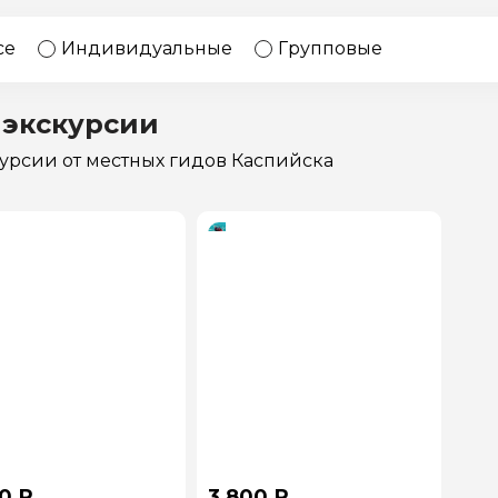
17 экскурсий
Россия
се
Индивидуальные
Групповые
 экскурсии
курсии
от местных гидов Каспийска
0 ₽
3 800 ₽