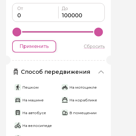
От
До
Я даю своё согласие 
персональных данны
Отправить
Применить
Сбросить
Способ передвижения
Пешком
На мотоцикле
На машине
На кораблике
На автобусе
В помещении
На велосипеде