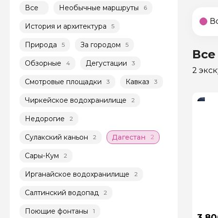
Все
Необычные маршруты
6
В
История и архитектура
5
Природа
За городом
5
5
Все
Обзорные
Дегустации
4
3
2 экс
Смотровые площадки
Кавказ
3
3
Чиркейское водохранилище
2
Недорогие
2
Сулакский каньон
Дагестан
2
2
Сары-Кум
2
Ирганайское водохранилище
2
Салтинский водопад
2
Поющие фонтаны
1
3 80