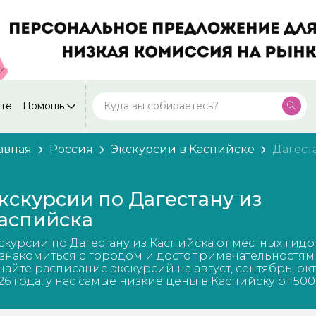
кте
Помощь
Москва
Посмотреть все города
59 экскурсий
Россия
авная
Россия
Экскурсии в Каспийске
Дагест
Санкт-Петербург
50 экскурсий
Россия
кскурсии по Дагестану из
Нижний Новгород
49 экскурсий
аспийска
Россия
Калининград
скурсии по Дагестану из Каспийска от местных гидо
28 экскурсий
Россия
знакомиться с городом и достопримечательностям
найте расписание экскурсий на август, сентябрь, ок
Кисловодск
26 года, у нас самые низкие цены в Каспийску от 500
20 экскурсий
Россия
Дербент