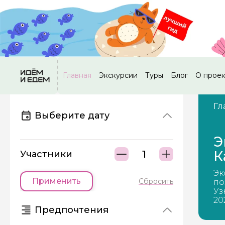
Главная
Экскурсии
Туры
Блог
О прое
Гл
Выберите дату
Э
К
Участники
Эк
Применить
Сбросить
по
Уз
20
Предпочтения