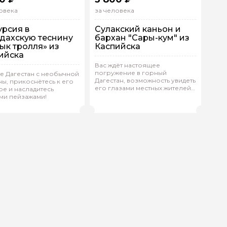
овека
за человека
урсия в
Сулакский каньон и
дахскую теснину
бархан "Сары-кум" из
зык тролля» из
Каспийска
ийска
Вас ждёт настоящее
погружение в горный
е Дагестан с необычной
Дагестан, возможность увидеть
ы, прикоснётесь к его
упповая
На автобусе
Групповая
На автобусе
его глазами местных жителей
ре и насладитесь
и прочувствовать его душу.
ми пейзажами!
ана.К 190
(
0)
Оксана.К 190
(
0)
Рейтинг гида
Рейтинг гида