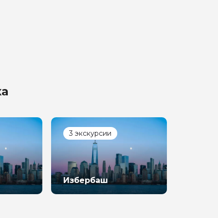
ка
3 экскурсии
Избербаш