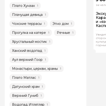
за чел
Плато Хунзах
1
Экск
Плачущая девица
1
Кара
и «я
Чохские террасы
Этно дом
1
1
Касп
Прогулка на катере
Речные
1
1
Увидит
сторон
Гр
Хрустальный мостик
1
культу
горны
Окс
Ханский водопад
1
Аул верхний Гоор
1
Монастыри, церкви, храмы
1
Плато Матлас
1
Датунский храм
1
Верхний Гуниб
1
Водопад Итлятляр
1