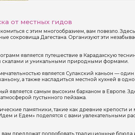
ска от местных гидов
акомиться с этим многообразием, вам повезло. Здес
урные сокровища Дагестана. Организуют эти незабы
грамм является путешествие в Карадахскую теснину 
ми скалами и уникальными природными формами.
ательностью является Сулакский каньон — один из
аньону, а также насладиться местной кухней в одно
торый является самым высоким барханом в Европе. З
 атмосферой пустынного пейзажа.
ические памятники, такие как древние крепости и 
«Идем и Едем» поделятся с вами увлекательными ра
е вам предложат попробовать традиционные блюда 