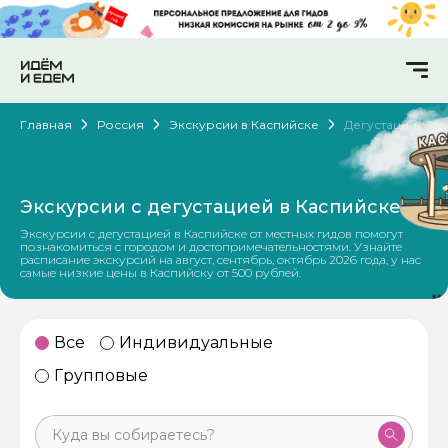
Главная
Россия
Экскурсии в Каспийске
Дегустации
Экскурсии с дегустацией в Каспийске
Экскурсии с дегустацией в Каспийске от местных гидов помогут
познакомиться с городом и достопримечательностями. Узнайте
расписание экскурсий на август, сентябрь, октябрь 2026 года, у нас
самые низкие цены в Каспийску от 500 рублей.
Все
Индивидуальные
Групповые