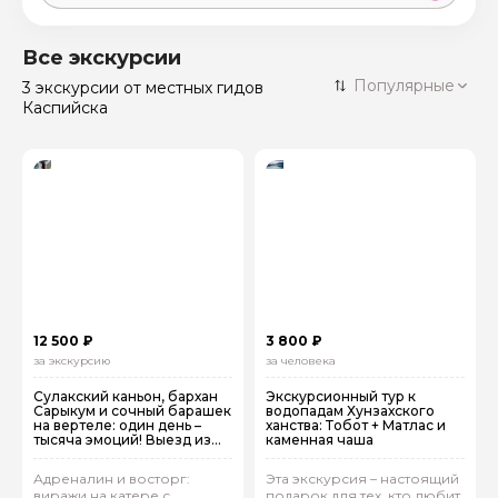
Москва
59 экскурсий
Россия
Все экскурсии
Санкт-Петербург
Популярные
3 экскурсии
от местных гидов
50 экскурсий
Россия
Каспийска
Нижний Новгород
49 экскурсий
Россия
Калининград
28 экскурсий
Россия
Кисловодск
20 экскурсий
Россия
Дербент
17 экскурсий
Россия
12 500 ₽
3 800 ₽
за экскурсию
за человека
Сулакский каньон, бархан
Экскурсионный тур к
Сарыкум и сочный барашек
водопадам Хунзахского
на вертеле: один день –
ханства: Тобот + Матлас и
тысяча эмоций! Выезд из
каменная чаша
Каспийска
Адреналин и восторг:
Эта экскурсия – настоящий
виражи на катере с
подарок для тех, кто любит