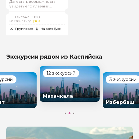
Дагестан, возможность
увидеть его глазами
местных жителей и
прочувствовать его душу.
Оксана.К 190
Рейтинг гида
(
0)
Групповая
На автобусе
Экскурсии рядом из Каспийска
12 экскурсий
курсий
3 экскурсии
Махачкала
нт
Избербаш