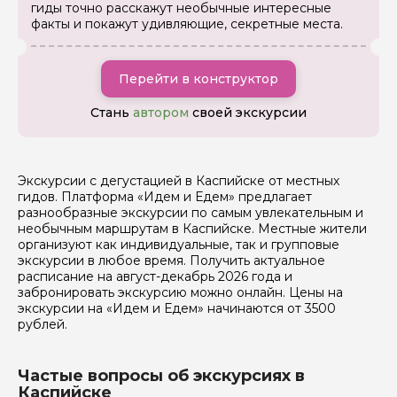
гиды точно расскажут необычные интересные
Вопросы и комментарии
факты и покажут удивляющие, секретные места.
Если у вас есть интересующие вопросы, можете их
задать
Перейти в конструктор
Стань
автором
своей экскурсии
Я даю своё согласие на обработку персональных
Экскурсии с дегустацией в Каспийске от местных
данных
гидов. Платформа «Идем и Едем» предлагает
разнообразные экскурсии по самым увлекательным и
необычным маршрутам в Каспийске. Местные жители
Отправить
организуют как индивидуальные, так и групповые
экскурсии в любое время. Получить актуальное
расписание на август-декабрь 2026 года и
забронировать экскурсию можно онлайн. Цены на
экскурсии на «Идем и Едем» начинаются от 3500
рублей.
Частые вопросы об экскурсиях в
Каспийске