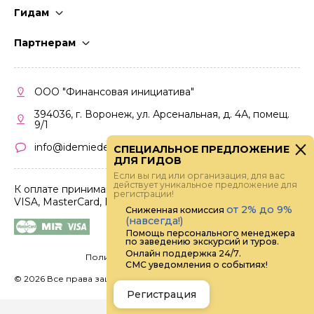
Гидам
Стать гидом
Партнерам
Частые вопросы
Стать партнером
Правила работы
Кабинет партнера
ООО "Финансовая инициатива"
Правила участия
394036, г. Воронеж, ул. Арсенальная, д. 4А, помещ.
9/1
info@idemiedem.ru
СПЕЦИАЛЬНОЕ ПРЕДЛОЖЕНИЕ
ДЛЯ ГИДОВ
Если вы гид или организация, для вас
действует уникальное предложение для
К оплате принимаются карты
регистрации!
VISA, MasterCard, МИР
от 2% до 9%
Сниженная комиссия
(навсегда!)
Помощь персонального менеджера
по заведению экскурсий и туров.
Онлайн поддержка 24/7.
Политика конфиденциальности
СМС уведомления о событиях!
©
2026 Все права защищены.
Digital
Регистрация