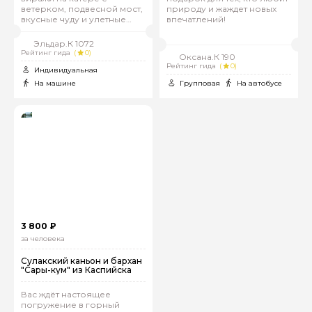
ветерком, подвесной мост,
природу и жаждет новых
вкусные чуду и улетные
впечатлений!
фото!
Эльдар.К 1072
Рейтинг гида
(
0)
Оксана.К 190
Рейтинг гида
(
0)
Индивидуальная
На машине
Групповая
На автобусе
3 800 ₽
за человека
Сулакский каньон и бархан
"Сары-кум" из Каспийска
Вас ждёт настоящее
погружение в горный