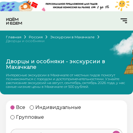
Главная
Россия
Экскурсии в Махачкале
Дворцы и особняки
Дворцы и особняки - экскурсии в
Махачкале
Интересные экскурсии в Махачкале от местных гидов помогут
познакомиться с городом и достопримечательностями. Узнайте
расписание экскурсий на август, сентябрь, октябрь 2026 года, у нас
самые низкие цены в Махачкале от 500 рублей.
Все
Индивидуальные
Групповые