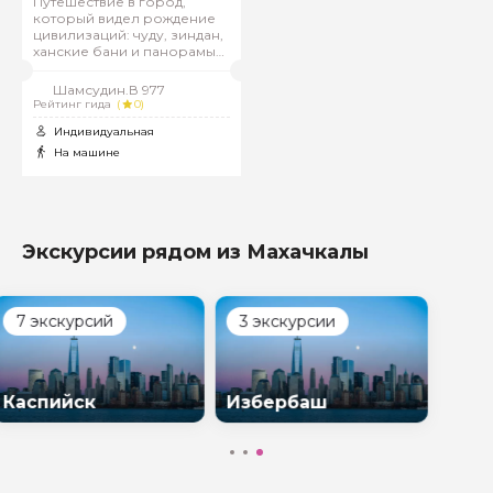
Путешествие в город,
который видел рождение
цивилизаций: чуду, зиндан,
ханские бани и панорамы
Каспия
Шамсудин.В 977
Рейтинг гида
(
0)
Индивидуальная
На машине
Экскурсии рядом из Махачкалы
3 экскурсии
урсий
Избербаш
ск