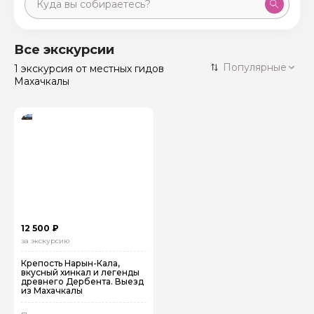
Москва
59 экскурсий
Россия
Все экскурсии
Санкт-Петербург
Популярные
1 экскурсия
от местных гидов
50 экскурсий
Россия
Махачкалы
Нижний Новгород
49 экскурсий
Россия
Калининград
28 экскурсий
Россия
Кисловодск
20 экскурсий
Россия
Дербент
17 экскурсий
Россия
12 500 ₽
за экскурсию
Крепость Нарын‑Кала,
вкусный хинкал и легенды
древнего Дербента. Выезд
из Махачкалы