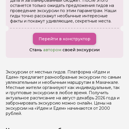
даты и запланированный бюджет. После этого
Как вас зовут
останется только ожидать предложения гидов на
проведение экскурсии по этим параметрам. Наши
гиды точно расскажут необычные интересные
факты и покажут удивляющие, секретные места.
Ваша электронная почта
Перейти в конструктор
Ваш номер телефона
Стань
автором
своей экскурсии
Вопросы и комментарии
Если у вас есть интересующие вопросы, можете их
Экскурсии от местных гидов. Платформа «Идем и
задать
Едем» предлагает разнообразные экскурсии по самым
увлекательным и необычным маршрутам в Махачкале.
Местные жители организуют как индивидуальные, так
и групповые экскурсии в любое время. Получить
актуальное расписание на август-декабрь 2026 года и
забронировать экскурсию можно онлайн. Цены на
экскурсии на «Идем и Едем» начинаются от 2000
рублей.
Я даю своё согласие на обработку персональных
данных