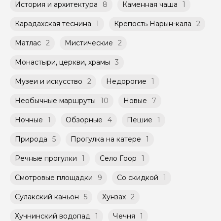
История и архитектура
8
Каменная чаша
1
Карадахская теснина
1
Крепость Нарын-кала
2
Матлас
2
Мистические
2
Монастыри, церкви, храмы
3
Музеи и искусство
2
Недорогие
1
Необычные маршруты
10
Новые
7
Ночные
1
Обзорные
4
Пешие
1
Природа
5
Прогулка на катере
1
Речные прогулки
1
Село Гоор
1
Смотровые площадки
9
Со скидкой
1
Сулакский каньон
5
Хунзах
2
Хучнинский водопад
1
Чечня
1