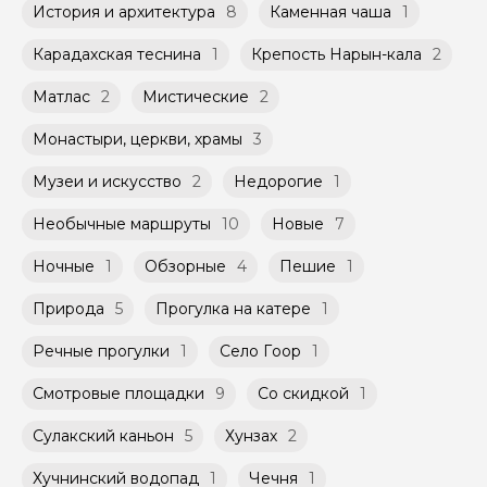
История и архитектура
8
Каменная чаша
1
Карадахская теснина
1
Крепость Нарын-кала
2
Матлас
2
Мистические
2
Монастыри, церкви, храмы
3
Музеи и искусство
2
Недорогие
1
Необычные маршруты
10
Новые
7
Ночные
1
Обзорные
4
Пешие
1
Природа
5
Прогулка на катере
1
Речные прогулки
1
Село Гоор
1
Смотровые площадки
9
Со скидкой
1
Сулакский каньон
5
Хунзах
2
Хучнинский водопад
1
Чечня
1