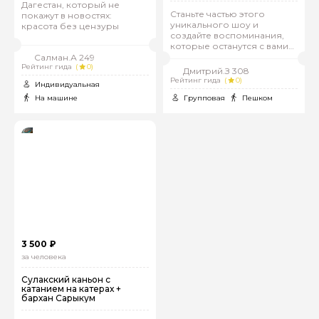
Дагестан, который не
Станьте частью этого
покажут в новостях:
уникального шоу и
красота без цензуры
создайте воспоминания,
которые останутся с вами
навсегда
Салман.А 249
Рейтинг гида
(
0)
Дмитрий.З 308
Рейтинг гида
(
0)
Индивидуальная
На машине
Групповая
Пешком
3 500 ₽
за человека
Сулакский каньон с
катанием на катерах +
бархан Сарыкум