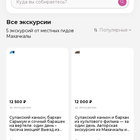
Москва
59 экскурсий
Россия
Все экскурсии
Санкт-Петербург
Популярные
5 экскурсий
от местных гидов
50 экскурсий
Россия
Махачкалы
Нижний Новгород
49 экскурсий
Россия
Калининград
28 экскурсий
Россия
Кисловодск
20 экскурсий
Россия
Дербент
17 экскурсий
Россия
12 500 ₽
12 000 ₽
за экскурсию
за экскурсию
Сулакский каньон, бархан
Сулакский каньон и бархан
Сарыкум и сочный барашек
из культового фильма — за
на вертеле: один день –
один день. Авторская
тысяча эмоций! Выезд из
экскурсия из Махачкалы и
Махачкалы
Каспийска