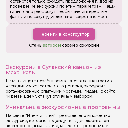
останется только ожидать предложения гидов на
Как вас зовут
проведение экскурсии по этим параметрам. Наши
гиды точно расскажут необычные интересные
факты и покажут удивляющие, секретные места.
Ваша электронная почта
Перейти в конструктор
Ваш номер телефона
Стань
автором
своей экскурсии
Вопросы и комментарии
Экскурсии в Сулакский каньон из
Если у вас есть интересующие вопросы, можете их
Махачкалы
задать
Если вы ищете незабываемые впечатления и хотите
насладиться красотой этого региона, экскурсии,
организованные опытными местными гидами с сайта
"Идем и Едем", станут отличным выбором.
Уникальные экскурсионные программы
Я даю своё согласие на обработку персональных
На сайте "Идем и Едем" представлено множество
данных
экскурсий, которые подойдут как для любителей
активного отдыха, так и для тех, кто предпочитает