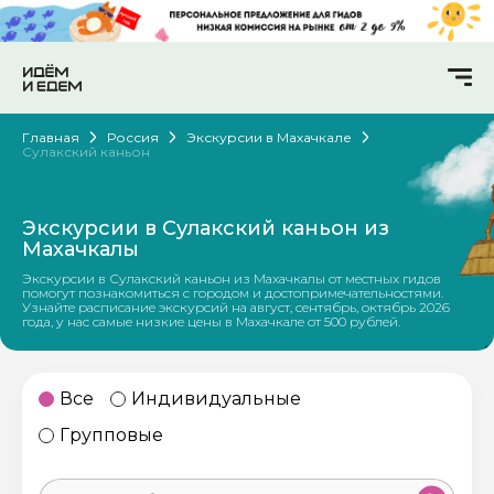
Главная
Россия
Экскурсии в Махачкале
Сулакский каньон
Экскурсии в Сулакский каньон из
Махачкалы
Экскурсии в Сулакский каньон из Махачкалы от местных гидов
помогут познакомиться с городом и достопримечательностями.
Узнайте расписание экскурсий на август, сентябрь, октябрь 2026
года, у нас самые низкие цены в Махачкале от 500 рублей.
Все
Индивидуальные
Групповые