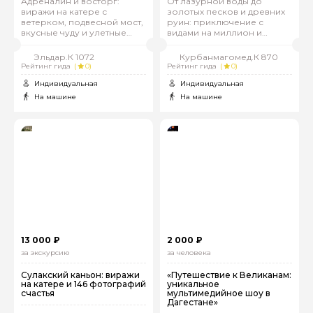
Адреналин и восторг:
От лазурной воды до
виражи на катере с
золотых песков и древних
ветерком, подвесной мост,
руин: приключение с
вкусные чуду и улетные
видами на миллион и
фото!
вкусной форелью
Эльдар.К 1072
Курбанмагомед.К 870
Рейтинг гида
(
0)
Рейтинг гида
(
0)
Индивидуальная
Индивидуальная
На машине
На машине
13 000 ₽
2 000 ₽
за экскурсию
за человека
Сулакский каньон: виражи
«Путешествие к Великанам:
на катере и 146 фотографий
уникальное
счастья
мультимедийное шоу в
Дагестане»