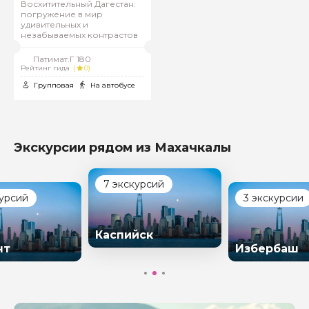
Восхитительный Дагестан:
погружение в мир
удивительных и
незабываемых контрастов
Патимат.Г 180
Рейтинг гида
(
0)
Групповая
На автобусе
Экскурсии рядом из Махачкалы
7 экскурсий
курсий
3 экскурсии
Каспийск
нт
Избербаш