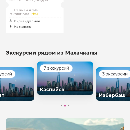
Салман.А 249
Рейтинг гида
(
0)
Индивидуальная
На машине
Экскурсии рядом из Махачкалы
7 экскурсий
курсий
3 экскурсии
Каспийск
нт
Избербаш