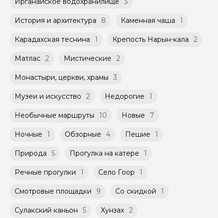
Ирганайское водохранилище
3
История и архитектура
8
Каменная чаша
1
Карадахская теснина
1
Крепость Нарын-кала
2
Матлас
2
Мистические
2
Монастыри, церкви, храмы
3
Музеи и искусство
2
Недорогие
1
Необычные маршруты
10
Новые
7
Ночные
1
Обзорные
4
Пешие
1
Природа
5
Прогулка на катере
1
Речные прогулки
1
Село Гоор
1
Смотровые площадки
9
Со скидкой
1
Сулакский каньон
5
Хунзах
2