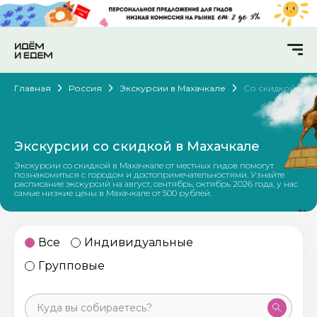
Главная
Россия
Экскурсии в Махачкале
Со скидкой
Экскурсии со скидкой в Махачкале
Экскурсии со скидкой в Махачкале от местных гидов помогут
познакомиться с городом и достопримечательностями. Узнайте
расписание экскурсий на август, сентябрь, октябрь 2026 года, у нас
самые низкие цены в Махачкале от 500 рублей.
Все
Индивидуальные
Групповые