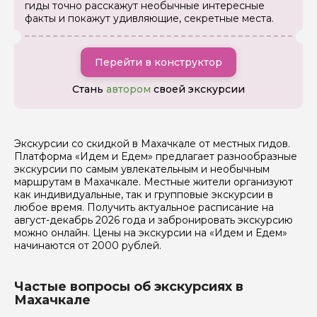
гиды точно расскажут необычные интересные
факты и покажут удивляющие, секретные места.
Как вас зовут
Перейти в конструктор
Ваша электронная почта
Стань
автором
своей экскурсии
Ваш номер телефона
Экскурсии со скидкой в Махачкале от местных гидов.
Платформа «Идем и Едем» предлагает разнообразные
экскурсии по самым увлекательным и необычным
Вопросы и комментарии
маршрутам в Махачкале. Местные жители организуют
Если у вас есть интересующие вопросы, можете их
задать
как индивидуальные, так и групповые экскурсии в
любое время. Получить актуальное расписание на
август-декабрь 2026 года и забронировать экскурсию
можно онлайн. Цены на экскурсии на «Идем и Едем»
начинаются от 2000 рублей.
Частые вопросы об экскурсиях в
Я даю своё согласие на обработку персональных
Махачкале
данных