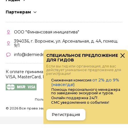
Стать гидом
Партнерам
Частые вопросы
Стать партнером
Правила работы
Кабинет партнера
ООО "Финансовая инициатива"
Правила участия
394036, г. Воронеж, ул. Арсенальная, д. 4А, помещ.
9/1
info@idemiedem.ru
СПЕЦИАЛЬНОЕ ПРЕДЛОЖЕНИЕ
ДЛЯ ГИДОВ
Если вы гид или организация, для вас
действует уникальное предложение для
К оплате принимаются карты
регистрации!
VISA, MasterCard, МИР
от 2% до 9%
Сниженная комиссия
(навсегда!)
Помощь персонального менеджера
по заведению экскурсий и туров.
Онлайн поддержка 24/7.
Политика конфиденциальности
СМС уведомления о событиях!
©
2026 Все права защищены.
Digital
Регистрация