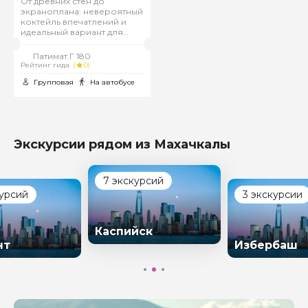
От древних стен до
экраноплана: невероятный
коктейль впечатлений и
идеальный вариант для
необычных атмосферных
фотографий!
Патимат.Г 180
Рейтинг гида
(
0)
Групповая
На автобусе
Экскурсии рядом из Махачкалы
7 экскурсий
курсий
3 экскурсии
Каспийск
нт
Избербаш