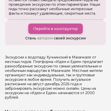
останется только ожидать предложения гидов на
проведение экскурсии по этим параметрам. Наши
гиды точно расскажут необычные интересные
Задайте свой вопрос гиду
факты и покажут удивляющие, секретные места.
Как вас зовут
Перейти в конструктор
Ваша электронная почта
Стань
автором
своей экскурсии
Ваш номер телефона
Экскурсии к водопаду Хучнинский в Махачкале от
местных гидов. Платформа «Идем и Едем» предлагает
разнообразные экскурсии по самым увлекательным и
необычным маршрутам в Махачкале. Местные жители
Вопросы и комментарии
организуют как индивидуальные, так и групповые
Если у вас есть интересующие вопросы, можете их
экскурсии в любое время. Получить актуальное
задать
расписание на август-декабрь 2026 года и
забронировать экскурсию можно онлайн. Цены на
экскурсии на «Идем и Едем» начинаются от 2000
рублей.