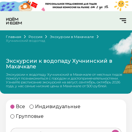
Главная
Россия
Экскурсии в Махачкале
Хучнинский водопад
Экскурсии к водопаду Хучнинский в
Махачкале
Экскурсии к водопаду Хучнинский в Махачкале от местных гидов
помогут познакомиться с городом и достопримечательностями.
Узнайте расписание экскурсий на август, сентябрь, октябрь 2026
года, у нас самые низкие цены в Махачкале от 500 рублей.
Все
Индивидуальные
Групповые