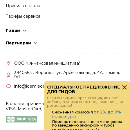
Правила оплаты
Тарифы сервиса
Гидам
Стать гидом
Партнерам
Частые вопросы
Стать партнером
Правила работы
Кабинет партнера
ООО "Финансовая инициатива"
Правила участия
394036, г. Воронеж, ул. Арсенальная, д. 4А, помещ.
9/1
info@idemiedem.ru
СПЕЦИАЛЬНОЕ ПРЕДЛОЖЕНИЕ
ДЛЯ ГИДОВ
Если вы гид или организация, для вас
действует уникальное предложение для
К оплате принимаются карты
регистрации!
VISA, MasterCard, МИР
от 2% до 9%
Сниженная комиссия
(навсегда!)
Помощь персонального менеджера
по заведению экскурсий и туров.