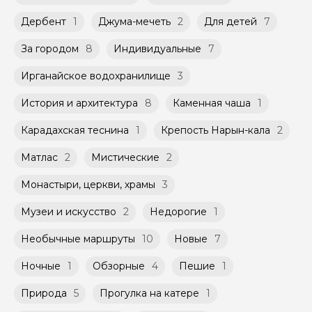
российского банка можно оплатить любую
экскурсию.
Дербент
1
Джума-мечеть
2
Для детей
7
За городом
8
Индивидуальные
7
Ирганайское водохранилище
3
История и архитектура
8
Каменная чаша
1
Карадахская теснина
1
Крепость Нарын-кала
2
Матлас
2
Мистические
2
Монастыри, церкви, храмы
3
Музеи и искусство
2
Недорогие
1
Необычные маршруты
10
Новые
7
Ночные
1
Обзорные
4
Пешие
1
Природа
5
Прогулка на катере
1