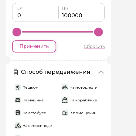
От
До
Я даю своё согласие 
персональных данны
Отправить
Применить
Сбросить
Способ передвижения
Пешком
На мотоцикле
На машине
На кораблике
На автобусе
В помещении
На велосипеде