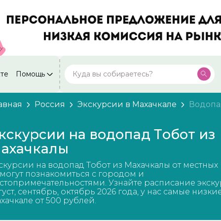
кте
Помощь
Москва
Посмотреть все города
59 экскурсий
Россия
авная
Россия
Экскурсии в Махачкале
Водопа
Санкт-Петербург
50 экскурсий
Россия
кскурсии на водопад Тобот из
Нижний Новгород
ахачкалы
49 экскурсий
Россия
скурсии на водопад Тобот из Махачкалы от местных
Калининград
28 экскурсий
могут познакомиться с городом и
Россия
стопримечательностями. Узнайте расписание экску
густ, сентябрь, октябрь 2026 года, у нас самые низки
Кисловодск
20 экскурсий
хачкале от 500 рублей.
Россия
Дербент