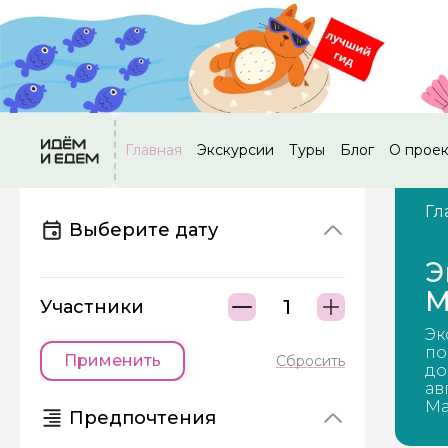
Главная
Экскурсии
Туры
Блог
О прое
Гл
Выберите дату
Э
М
Участники
Эк
по
Применить
Сбросить
до
ав
Ма
Предпочтения