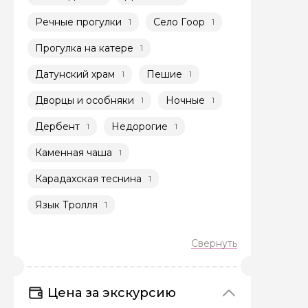
Речные прогулки
Село Гоор
1
1
Прогулка на катере
1
Датунский храм
Пешие
1
1
Дворцы и особняки
Ночные
1
1
Задайте св
Дербент
Недорогие
1
1
Как вас зовут
Каменная чаша
1
Карадахская теснина
1
Вопросы и комме
Язык Тролля
1
Если у вас есть инт
Цена за экскурсию