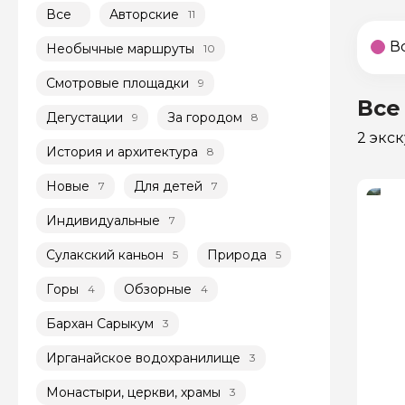
Все
Авторские
11
В
Необычные маршруты
10
Смотровые площадки
9
Все
Дегустации
За городом
9
8
2 экс
История и архитектура
8
Новые
Для детей
7
7
Индивидуальные
7
Сулакский каньон
Природа
5
5
Горы
Обзорные
4
4
Бархан Сарыкум
3
Ирганайское водохранилище
3
Монастыри, церкви, храмы
3