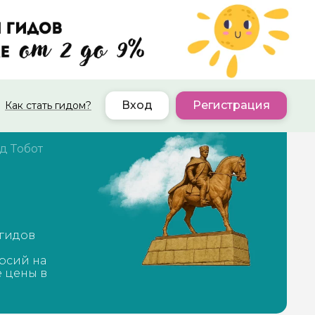
Вход
Регистрация
Как стать гидом?
д Тобот
 гидов
рсий на
е цены в