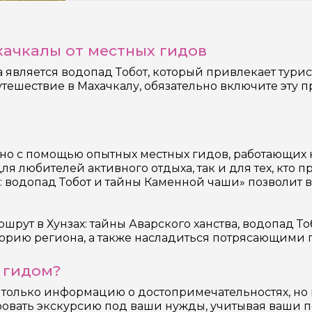
хачкалы от местных гидов
 является водопад Тобот, который привлекает тури
утешествие в Махачкалу, обязательно включите эту
но с помощью опытных местных гидов, работающих 
я любителей активного отдыха, так и для тех, кто 
 водопад Тобот и тайны Каменной чаши» позволит ва
ут в Хунзах: тайны Аварского ханства, водопад Тоб
сторию региона, а также насладиться потрясающими
 гидом?
 только информацию о достопримечательностях, но 
ровать экскурсию под ваши нужды, учитывая ваши по