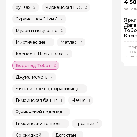
4 50
Хунзах
Чиркейская ГЭС
2
2
за чел
Экраноплан "Лунь"
2
Ярки
Даге
Тобо
Музеи и искусство
2
Каме
Мистические
Матлас
2
2
Экскур
Гр
насто
Крепость Нарын-кала
2
горы и
Сал
Водопад Тобот
2
Джума-мечеть
2
Чиркейское водохранилище
1
Гимринская башня
Чечня
1
1
Хучнинский водопад
1
Гимринский тоннель
Грозный
1
1
Со скидкой
Дагестан
1
1