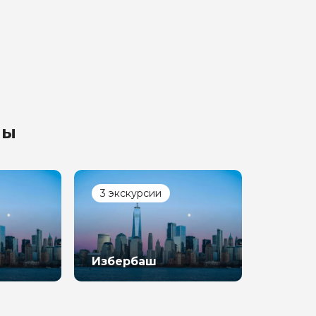
лы
3 экскурсии
Избербаш