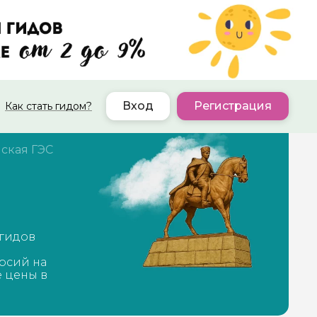
Вход
Регистрация
Как стать гидом?
ская ГЭС
 гидов
рсий на
е цены в