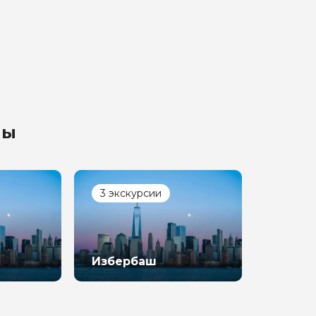
лы
3 экскурсии
Избербаш