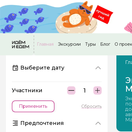
Главная
Экскурсии
Туры
Блог
О прое
Гл
Выберите дату
Э
М
Участники
Эк
по
Применить
Сбросить
до
ав
Ма
Предпочтения