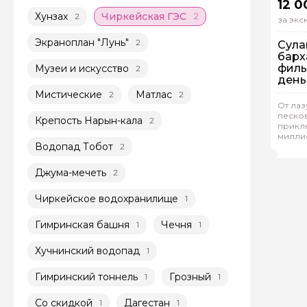
12 0
Хунзах
Чиркейская ГЭС
2
2
за эк
Экраноплан "Лунь"
2
Сула
барх
филь
Музеи и искусство
2
день
экск
Мистические
Матлас
2
2
На
Маха
От лаз
Ин
Касп
песков
Крепость Нарын-кала
2
прикл
милли
Рейтинг
Кур
Водопад Тобот
2
Джума-мечеть
2
Чиркейское водохранилище
1
Гимринская башня
Чечня
1
1
Хучнинский водопад
1
Гимринский тоннель
Грозный
1
1
Со скидкой
Дагестан
1
1