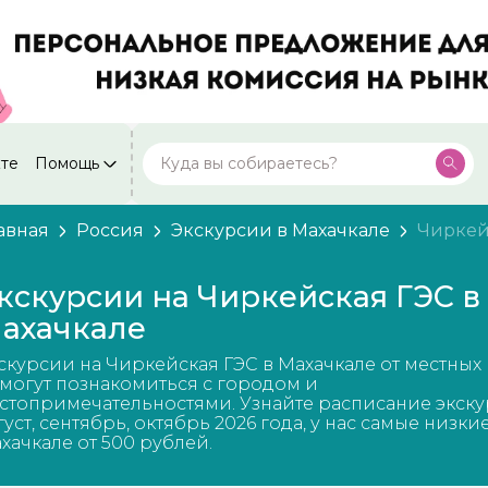
кте
Помощь
Москва
Посмотреть все города
59 экскурсий
Россия
авная
Россия
Экскурсии в Махачкале
Чиркей
Санкт-Петербург
50 экскурсий
Россия
кскурсии на Чиркейская ГЭС в
Нижний Новгород
ахачкале
49 экскурсий
Россия
скурсии на Чиркейская ГЭС в Махачкале от местных
Калининград
28 экскурсий
могут познакомиться с городом и
Россия
стопримечательностями. Узнайте расписание экску
густ, сентябрь, октябрь 2026 года, у нас самые низки
Кисловодск
20 экскурсий
хачкале от 500 рублей.
Россия
Дербент