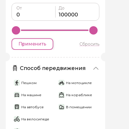
От
До
Я даю своё согласие 
персональных данны
Отправить
Применить
Сбросить
Способ передвижения
Пешком
На мотоцикле
На машине
На кораблике
На автобусе
В помещении
На велосипеде