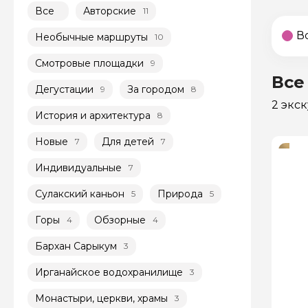
Все
Авторские
11
В
Необычные маршруты
10
Смотровые площадки
9
Все
Дегустации
За городом
9
8
2 экс
История и архитектура
8
Новые
Для детей
7
7
Индивидуальные
7
Сулакский каньон
Природа
5
5
Горы
Обзорные
4
4
Бархан Сарыкум
3
Ирганайское водохранилище
3
Монастыри, церкви, храмы
3