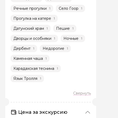
Речные прогулки
Село Гоор
1
1
Прогулка на катере
1
Датунский храм
Пешие
1
1
Дворцы и особняки
Ночные
1
1
Задайте св
Дербент
Недорогие
1
1
Как вас зовут
Каменная чаша
1
Карадахская теснина
1
Вопросы и комме
Язык Тролля
1
Если у вас есть инт
Цена за экскурсию