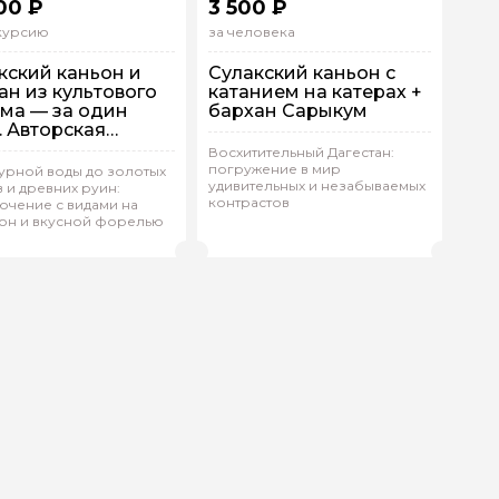
00 ₽
3 500 ₽
скурсию
за человека
кский каньон и
Сулакский каньон с
ан из культового
катанием на катерах +
ма — за один
бархан Сарыкум
. Авторская
урсия из
Восхитительный Дагестан:
 машине
чкалы и
погружение в мир
урной воды до золотых
дивидуальная
ийска
удивительных и незабываемых
 и древних руин:
Групповая
На автобусе
контрастов
ючение с видами на
(
0)
он и вкусной форелью
 гида
банмагомед.К 870
Патимат.Г 180
(
0)
Рейтинг гида