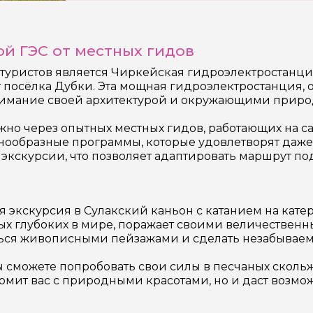
й ГЭС от местных гидов
туристов является Чиркейская гидроэлектростанци
 посёлка Дубки. Эта мощная гидроэлектростанция, 
внимание своей архитектурой и окружающими прир
но через опытных местных гидов, работающих на са
знообразные программы, которые удовлетворят даже
 экскурсии, что позволяет адаптировать маршрут п
экскурсия в Сулакский каньон с катанием на катер
х глубоких в мире, поражает своими величественн
иться живописными пейзажами и сделать незабывае
вы сможете попробовать свои силы в песчаных ско
комит вас с природными красотами, но и даст возмо