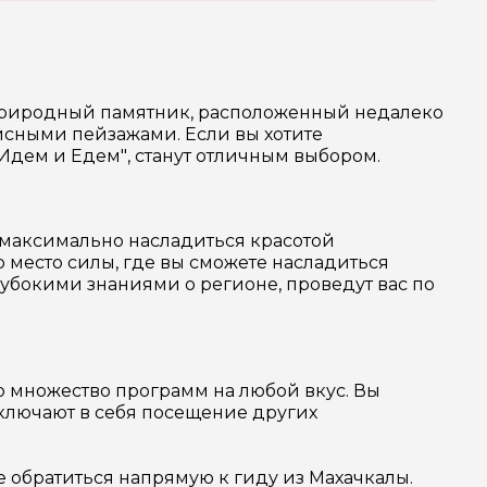
т природный памятник, расположенный недалеко
сными пейзажами. Если вы хотите
Идем и Едем", станут отличным выбором.
 максимально насладиться красотой
 место силы, где вы сможете насладиться
окими знаниями о регионе, проведут вас по
о множество программ на любой вкус. Вы
включают в себя посещение других
е обратиться напрямую к гиду из Махачкалы.