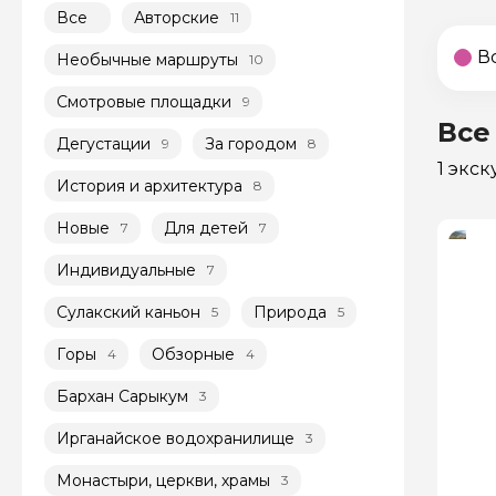
Все
Авторские
11
В
Необычные маршруты
10
Смотровые площадки
9
Все
Дегустации
За городом
9
8
1 экс
История и архитектура
8
Новые
Для детей
7
7
Индивидуальные
7
Сулакский каньон
Природа
5
5
Горы
Обзорные
4
4
Бархан Сарыкум
3
Ирганайское водохранилище
3
Монастыри, церкви, храмы
3