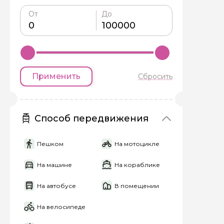
От
До
Я даю своё согласие 
персональных данны
Отправить
Применить
Сбросить
Способ передвижения
Пешком
На мотоцикле
На машине
На кораблике
На автобусе
В помещении
На велосипеде