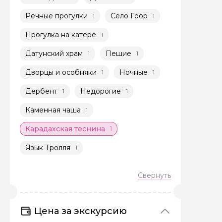
Речные прогулки
Село Гоор
1
1
Прогулка на катере
1
Датунский храм
Пешие
1
1
Дворцы и особняки
Ночные
1
1
Задайте св
Дербент
Недорогие
1
1
Как вас зовут
Каменная чаша
1
Карадахская теснина
1
Вопросы и комме
Язык Тролля
1
Если у вас есть инт
Цена за экскурсию