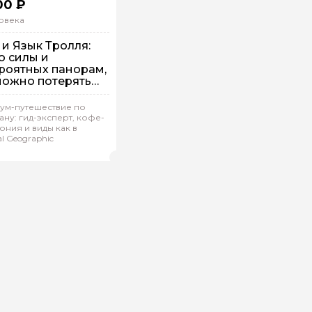
00 ₽
овека
 и Язык Тролля:
о силы и
роятных панорам,
можно потерять
ву от восторга
 машине
ум-путешествие по
ану: гид-эксперт, кофе-
дивидуальная
ния и виды как в
al Geographic
ман.А 249
(
0)
Рейтинг гида