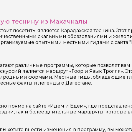
кую теснину из Махачкалы
стоит посетить, является Карадахская теснина. Это
еличественными скальными образованиями и живопи
организуемые опытными местными гидами с сайта "
агают различные программы, которые позволят вам
курсий является маршрут «Гоор и Язык Тролля». Это
родными формами. Местные гиды, обладающие глуб
сные факты и легенды о Дагестане.
жно прямо на сайте «Идем и Едем», где представлен
здки, так и более длительные маршруты, которые 
вы хотите внести изменения в программу, вы может