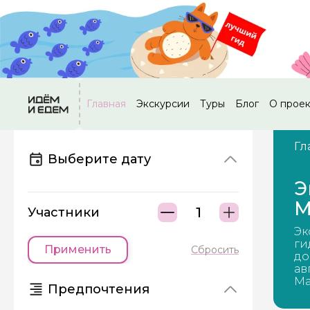
Главная
Экскурсии
Туры
Блог
О прое
Гл
Выберите дату
Э
М
Участники
Эк
ги
Применить
Сбросить
до
ав
Ма
Предпочтения