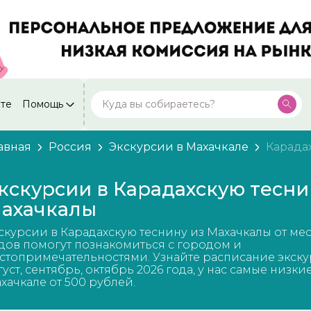
кте
Помощь
Москва
Посмотреть все города
59 экскурсий
Россия
авная
Россия
Экскурсии в Махачкале
Карада
Санкт-Петербург
50 экскурсий
Россия
кскурсии в Карадахскую тесни
Нижний Новгород
ахачкалы
49 экскурсий
Россия
скурсии в Карадахскую теснину из Махачкалы от ме
Калининград
28 экскурсий
дов помогут познакомиться с городом и
Россия
стопримечательностями. Узнайте расписание экску
густ, сентябрь, октябрь 2026 года, у нас самые низки
Кисловодск
20 экскурсий
хачкале от 500 рублей.
Россия
Дербент