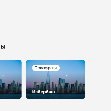
лы
3 экскурсии
Избербаш