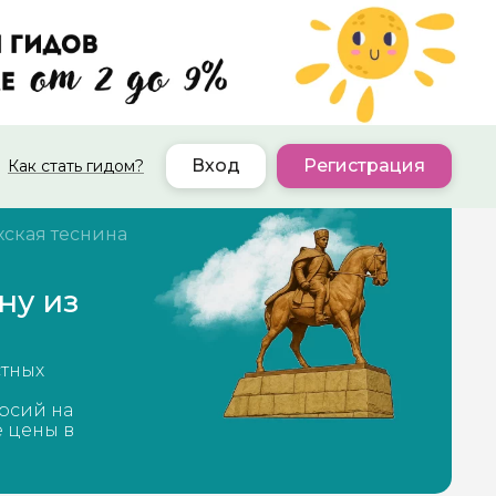
Вход
Регистрация
Как стать гидом?
хская теснина
ну из
стных
рсий на
е цены в