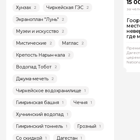
15 0
Хунзах
Чиркейская ГЭС
2
2
за чел
Экраноплан "Лунь"
2
Гоор
мест
неве
Музеи и искусство
2
где 
голо
Мистические
Матлас
2
2
На
Преми
Дагест
Крепость Нарын-кала
2
Ин
церемо
Nation
Сал
Водопад Тобот
2
Джума-мечеть
2
Чиркейское водохранилище
1
Гимринская башня
Чечня
1
1
Хучнинский водопад
1
Гимринский тоннель
Грозный
1
1
Со скидкой
Дагестан
1
1