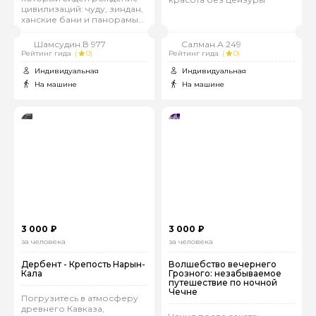
цивилизаций: чуду, зиндан,
ханские бани и панорамы
Каспия
Шамсудин.В 977
Салман.А 249
Рейтинг гида
(
0)
Рейтинг гида
(
0)
Индивидуальная
Индивидуальная
На машине
На машине
3 000 ₽
3 000 ₽
за человека
за человека
Дербент - Крепость Нарын-
Волшебство вечернего
Кала
Грозного: незабываемое
путешествие по ночной
Чечне
Погрузитесь в атмосферу
древнего Кавказа,