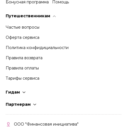
Бонусная программа
Помощь
Путешественникам
Частые вопросы
Оферта сервиса
Политика конфидициальности
Правила возврата
Правила оплаты
Тарифы сервиса
Гидам
Стать гидом
Партнерам
Частые вопросы
Стать партнером
Правила работы
Кабинет партнера
ООО "Финансовая инициатива"