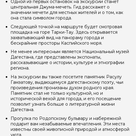
Одной из первых остановок на экскурсии станет
центральная Джума-мечеть. Гид расскажет о
значении мечети для местных жителей и о том, как
она стала символом города.
Следующей точкой на маршруте будет смотровая
площадка на горе Тарки-Тау. Здесь открывается
захватывающий вид на панораму города и
Я даю своё согласие на обработку персональных
бескрайние просторы Каспийского моря.
данных
Не менее интересным является Национальный музей
Дагестана, где представлены экспонаты,
Отправить
рассказывающие о истории, культуре и этнографии
региона.
На экскурсии вы также посетите памятник Расулу
Гамзатову, выдающемуся дагестанскому поэту, чьи
произведения пронизаны духом родного края.
Памятник стал не только культурной, но и
исторической вехой для города, и его посещение
позволит узнать больше о литературной жизни
Дагестана.
Прогулка по Родопскому бульвару и набережной
подарит вам незабываемые впечатления. Эти места
известны своей живописной природой и атмосферой
уюта.