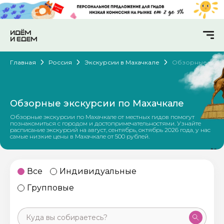
Главная
Россия
Экскурсии в Махачкале
Обзорные
Обзорные экскурсии по Махачкале
Обзорные экскурсии по Махачкале от местных гидов помогут
познакомиться с городом и достопримечательностями. Узнайте
расписание экскурсий на август, сентябрь, октябрь 2026 года, у нас
самые низкие цены в Махачкале от 500 рублей.
Все
Индивидуальные
Групповые