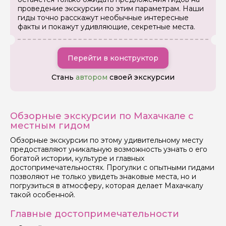
проведение экскурсии по этим параметрам. Наши
гиды точно расскажут необычные интересные
факты и покажут удивляющие, секретные места.
Перейти в конструктор
Стань
автором
своей экскурсии
Задайте свой вопрос гиду
Как вас зовут
Обзорные экскурсии по Махачкале с
местным гидом
Ваша электронная почта
Обзорные экскурсии по этому удивительному месту
предоставляют уникальную возможность узнать о его
богатой истории, культуре и главных
Ваш номер телефона
достопримечательностях. Прогулки с опытными гидами
позволяют не только увидеть знаковые места, но и
погрузиться в атмосферу, которая делает Махачкалу
такой особенной.
Вопросы и комментарии
Если у вас есть интересующие вопросы, можете их
Главные достопримечательности
задать