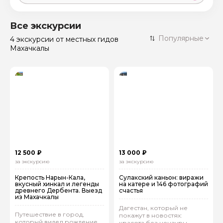
Москва
59 экскурсий
Россия
Все экскурсии
Санкт-Петербург
Популярные
4 экскурсии
от местных гидов
50 экскурсий
Россия
Махачкалы
Нижний Новгород
49 экскурсий
Россия
Калининград
28 экскурсий
Россия
Кисловодск
20 экскурсий
Россия
Дербент
17 экскурсий
Россия
12 500 ₽
13 000 ₽
за экскурсию
за экскурсию
Крепость Нарын‑Кала,
Сулакский каньон: виражи
вкусный хинкал и легенды
на катере и 146 фотографий
древнего Дербента. Выезд
счастья
из Махачкалы
Дагестан, который не
Путешествие в город,
покажут в новостях:
который видел рождение
красота без цензуры