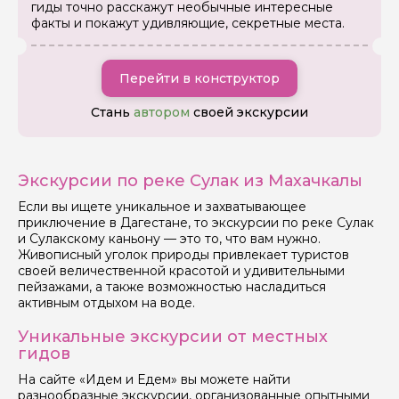
гиды точно расскажут необычные интересные
факты и покажут удивляющие, секретные места.
Перейти в конструктор
Стань
автором
своей экскурсии
Экскурсии по реке Сулак из Махачкалы
Если вы ищете уникальное и захватывающее
приключение в Дагестане, то экскурсии по реке Сулак
и Сулакскому каньону — это то, что вам нужно.
Живописный уголок природы привлекает туристов
своей величественной красотой и удивительными
пейзажами, а также возможностью насладиться
Задайте свой вопрос гиду
активным отдыхом на воде.
Как вас зовут
Уникальные экскурсии от местных
гидов
На сайте «Идем и Едем» вы можете найти
Ваша электронная почта
разнообразные экскурсии, организованные опытными