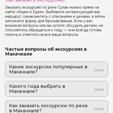
Как заказать экскурсию?
Заказать экскурсию по реке Сулак можно прямо на
сайте «Идем и Едем». Выберите интересующий вас
маршрут, ознакомьтесь с описанием и ценами, а затем
заполните форму для бронирования. Если у вас
возникли вопросы или вы хотите обсудить детали, не
стесняйтесь обращаться к гиду — они всегда готовы
помочь и ответить на все ваши вопросы.
Частые вопросы об экскурсиях в
Махачкале
Какие экскурсии популярные в
Махачкале?
1. Крепость Нарын‑Кала, вкусный хинкал и
легенды древнего Дербента. Выезд из
Какого гида выбрать в
Махачкалы
Махачкале?
Путешествие в город, который видел рождение
цивилизаций: чуду, зиндан, ханские бани и
1. Патимат.Г 180
панорамы Каспия
Как заказать экскурсии по реке
2. Константин.К 317
2. Сулакский каньон, бархан Сарыкум и
в Махачкале?
3. Артем.К 111