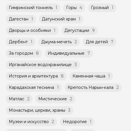
быть незнакомые для Вас люди.
заблаговременно до начала путешествия,
мистическая Каменная чаша
Гимринский тоннель
при наличии такой возможности,
1
Горы
4
Грозный
1
Кофе с видом на Кавказ: бонус, который дороже
Мини-группы проводятся на тех же
указанной на странице самого тура и
самой экскурсии
условиях, что и групповые, но с количество
заключенного между Организатором и
Дагестан
1
Датунский храм
1
участников ограничено (группа может быть
Агрегатором дополнительного соглашения
не более 10 человек)
к Оферте Сервиса.
Дворцы и особняки
1
Дегустации
9
Способы оплаты на сайте: Картой
Дербент
1
Джума-мечеть
2
Для детей
7
российского банка можно оплатить любую
экскурсию.
За городом
8
Индивидуальные
7
Ирганайское водохранилище
3
История и архитектура
8
Каменная чаша
1
Карадахская теснина
1
Крепость Нарын-кала
2
Матлас
2
Мистические
2
Монастыри, церкви, храмы
3
Музеи и искусство
2
Недорогие
1