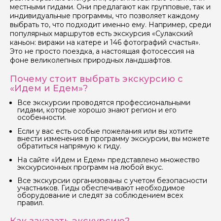
местными гидами. Они предлагают как групповые, так и
индивидуальные программы, что позволяет каждому
Ваш номер телефона
выбрать то, что подходит именно ему. Например, среди
популярных маршрутов есть экскурсия «Сулакский
каньон: виражи на катере и 146 фотографий счастья».
Это не просто поездка, а настоящая фотосессия на
фоне великолепных природных ландшафтов.
Вопросы и комментарии
Если у вас есть интересующие вопросы, можете их
Почему стоит выбрать экскурсию с
задать
«Идем и Едем»?
Все экскурсии проводятся профессиональными
гидами, которые хорошо знают регион и его
особенности.
Если у вас есть особые пожелания или вы хотите
внести изменения в программу экскурсии, вы можете
обратиться напрямую к гиду.
Я даю своё согласие на обработку персональных
данных
На сайте «Идем и Едем» представлено множество
экскурсионных программ на любой вкус.
Отправить
Все экскурсии организованы с учетом безопасности
участников. Гиды обеспечивают необходимое
оборудование и следят за соблюдением всех
правил.