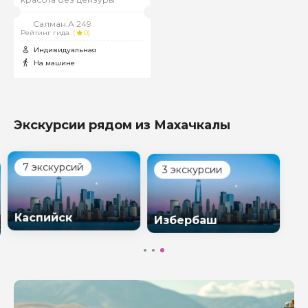
Салман.А 249
Рейтинг гида
(
0)
Индивидуальная
На машине
Экскурсии рядом из Махачкалы
3 экскурсии
урсий
Избербаш
ск