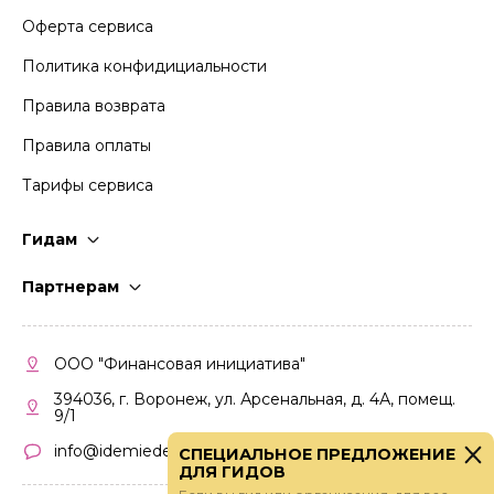
Оферта сервиса
Политика конфидициальности
Правила возврата
Правила оплаты
Тарифы сервиса
Гидам
Стать гидом
Партнерам
Частые вопросы
Стать партнером
Правила работы
Кабинет партнера
ООО "Финансовая инициатива"
Правила участия
394036, г. Воронеж, ул. Арсенальная, д. 4А, помещ.
9/1
info@idemiedem.ru
СПЕЦИАЛЬНОЕ ПРЕДЛОЖЕНИЕ
ДЛЯ ГИДОВ