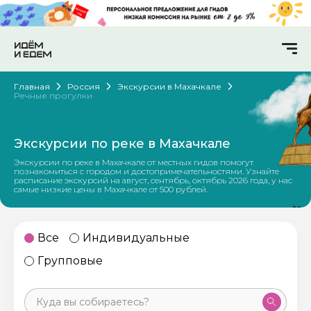
Главная
Россия
Экскурсии в Махачкале
Речные прогулки
Экскурсии по реке в Махачкале
Экскурсии по реке в Махачкале от местных гидов помогут
познакомиться с городом и достопримечательностями. Узнайте
расписание экскурсий на август, сентябрь, октябрь 2026 года, у нас
самые низкие цены в Махачкале от 500 рублей.
Все
Индивидуальные
Групповые