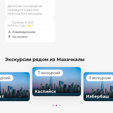
Дагестан, который не
покажут в новостях:
красота без цензуры
Салман.А 249
Рейтинг гида
(
0)
Индивидуальная
На машине
Задайте свой вопрос гиду
Экскурсии рядом из Махачкалы
Как вас зовут
7 экскурсий
курсий
3 экскурсии
Ваша электронная почта
Каспийск
нт
Избербаш
Ваш номер телефона