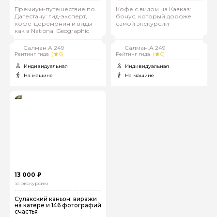
Премиум-путешествие по
Кофе с видом на Кавказ:
Дагестану: гид-эксперт,
бонус, который дороже
кофе-церемония и виды
самой экскурсии
как в National Geographic
Салман.А 249
Салман.А 249
Рейтинг гида
(
0)
Рейтинг гида
(
0)
Индивидуальная
Индивидуальная
На машине
На машине
13 000 ₽
за экскурсию
Сулакский каньон: виражи
на катере и 146 фотографий
счастья