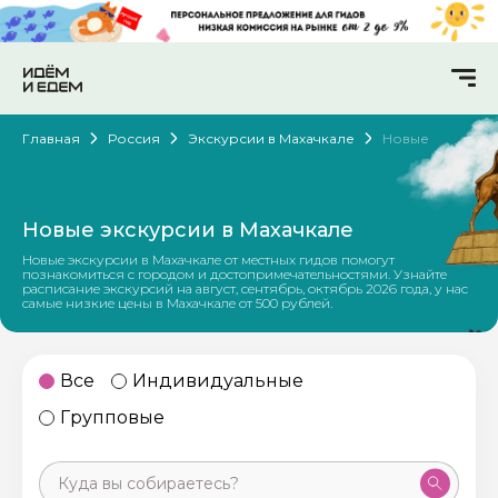
Главная
Россия
Экскурсии в Махачкале
Новые
Новые экскурсии в Махачкале
Новые экскурсии в Махачкале от местных гидов помогут
познакомиться с городом и достопримечательностями. Узнайте
расписание экскурсий на август, сентябрь, октябрь 2026 года, у нас
самые низкие цены в Махачкале от 500 рублей.
Все
Индивидуальные
Групповые