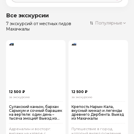
Москва
59 экскурсий
Россия
Все экскурсии
Санкт-Петербург
Популярные
7 экскурсий
от местных гидов
50 экскурсий
Россия
Махачкалы
Нижний Новгород
49 экскурсий
Россия
Калининград
28 экскурсий
Россия
Кисловодск
20 экскурсий
Россия
Дербент
17 экскурсий
Россия
12 500 ₽
12 500 ₽
за экскурсию
за экскурсию
Сулакский каньон, бархан
Крепость Нарын‑Кала,
Сарыкум и сочный барашек
вкусный хинкал и легенды
на вертеле: один день –
древнего Дербента. Выезд
тысяча эмоций! Выезд из
из Махачкалы
Махачкалы
Адреналин и восторг:
Путешествие в город,
виражи на катере с
который видел рождение