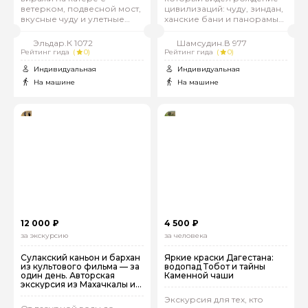
ветерком, подвесной мост,
цивилизаций: чуду, зиндан,
вкусные чуду и улетные
ханские бани и панорамы
фото!
Каспия
Эльдар.К 1072
Шамсудин.В 977
Рейтинг гида
(
0)
Рейтинг гида
(
0)
Индивидуальная
Индивидуальная
На машине
На машине
12 000 ₽
4 500 ₽
за экскурсию
за человека
Сулакский каньон и бархан
Яркие краски Дагестана:
из культового фильма — за
водопад Тобот и тайны
один день. Авторская
Каменной чаши
экскурсия из Махачкалы и
Каспийска
Экскурсия для тех, кто