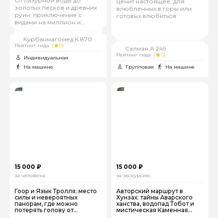
От лазурной воды до
ценит настоящее, для
золотых песков и древних
влюбленных в горы или
руин: приключение с
готовых влюбиться
видами на миллион и
вкусной форелью
Курбанмагомед.К 870
Рейтинг гида
(
0)
Салман.А 249
Рейтинг гида
(
0)
Индивидуальная
На машине
Групповая
На машине
15 000 ₽
15 000 ₽
за человека
за экскурсию
Гоор и Язык Тролля: место
Авторский маршрут в
силы и невероятных
Хунзах: тайны Аварского
панорам, где можно
ханства, водопад Тобот и
потерять голову от
мистическая Каменная
восторга
чаша