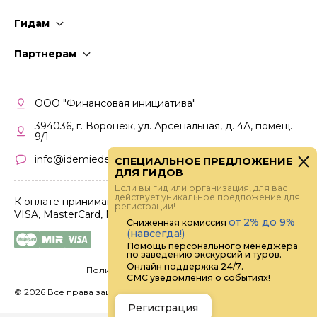
Гидам
Стать гидом
Партнерам
Частые вопросы
Стать партнером
Правила работы
Кабинет партнера
ООО "Финансовая инициатива"
Правила участия
394036, г. Воронеж, ул. Арсенальная, д. 4А, помещ.
9/1
info@idemiedem.ru
СПЕЦИАЛЬНОЕ ПРЕДЛОЖЕНИЕ
ДЛЯ ГИДОВ
Если вы гид или организация, для вас
действует уникальное предложение для
К оплате принимаются карты
регистрации!
VISA, MasterCard, МИР
от 2% до 9%
Сниженная комиссия
(навсегда!)
Помощь персонального менеджера
по заведению экскурсий и туров.
Онлайн поддержка 24/7.
Политика конфиденциальности
СМС уведомления о событиях!
©
2026 Все права защищены.
Digital
Регистрация