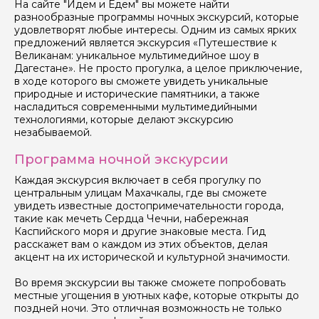
На сайте "Идем и Едем" вы можете найти
Как вас зовут
разнообразные программы ночных экскурсий, которые
удовлетворят любые интересы. Одним из самых ярких
предложений является экскурсия «Путешествие к
Ваша электронная почта
Великанам: уникальное мультимедийное шоу в
Дагестане». Не просто прогулка, а целое приключение,
в ходе которого вы сможете увидеть уникальные
природные и исторические памятники, а также
Ваш номер телефона
насладиться современными мультимедийными
технологиями, которые делают экскурсию
незабываемой.
Вопросы и комментарии
Программа ночной экскурсии
Если у вас есть интересующие вопросы, можете их
задать
Каждая экскурсия включает в себя прогулку по
центральным улицам Махачкалы, где вы сможете
увидеть известные достопримечательности города,
такие как мечеть Сердца Чечни, набережная
Каспийского моря и другие знаковые места. Гид
расскажет вам о каждом из этих объектов, делая
акцент на их исторической и культурной значимости.
Я даю своё согласие на обработку персональных
Во время экскурсии вы также сможете попробовать
данных
местные угощения в уютных кафе, которые открыты до
поздней ночи. Это отличная возможность не только