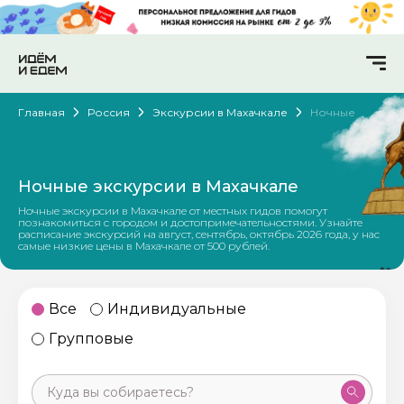
Главная
Россия
Экскурсии в Махачкале
Ночные
Ночные экскурсии в Махачкале
Ночные экскурсии в Махачкале от местных гидов помогут
познакомиться с городом и достопримечательностями. Узнайте
расписание экскурсий на август, сентябрь, октябрь 2026 года, у нас
самые низкие цены в Махачкале от 500 рублей.
Все
Индивидуальные
Групповые