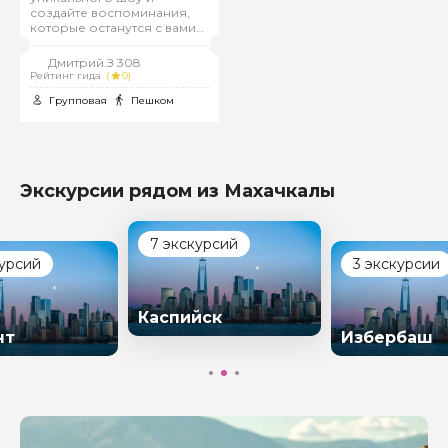
создайте воспоминания,
которые останутся с вами
навсегда
Дмитрий.З 308
Рейтинг гида
(
0)
Групповая
Пешком
Экскурсии рядом из Махачкалы
7 экскурсий
курсий
3 экскурсии
Каспийск
нт
Избербаш