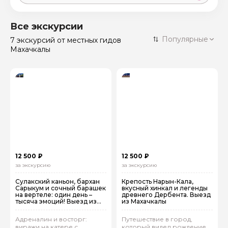
Москва
59 экскурсий
Россия
Все экскурсии
Санкт-Петербург
Популярные
7 экскурсий
от местных гидов
50 экскурсий
Россия
Махачкалы
Нижний Новгород
49 экскурсий
Россия
Калининград
28 экскурсий
Россия
Кисловодск
20 экскурсий
Россия
Дербент
17 экскурсий
Россия
12 500 ₽
12 500 ₽
за экскурсию
за экскурсию
Сулакский каньон, бархан
Крепость Нарын‑Кала,
Сарыкум и сочный барашек
вкусный хинкал и легенды
на вертеле: один день –
древнего Дербента. Выезд
тысяча эмоций! Выезд из
из Махачкалы
Махачкалы
Адреналин и восторг:
Путешествие в город,
виражи на катере с
который видел рождение