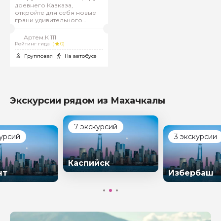
древнего Кавказа,
откройте для себя новые
грани удивительного
города Дербент
Артем.К 111
Рейтинг гида
(
0)
Групповая
На автобусе
Экскурсии рядом из Махачкалы
7 экскурсий
курсий
3 экскурсии
Каспийск
нт
Избербаш