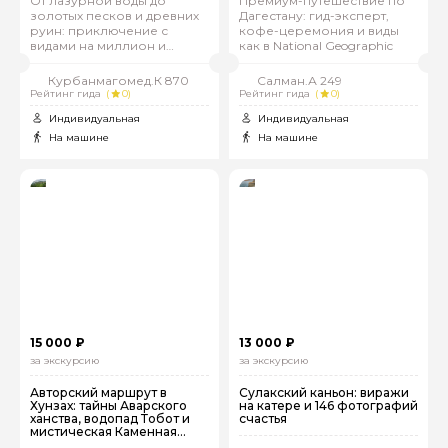
От лазурной воды до
Премиум-путешествие по
золотых песков и древних
Дагестану: гид-эксперт,
руин: приключение с
кофе-церемония и виды
видами на миллион и
как в National Geographic
вкусной форелью
Курбанмагомед.К 870
Салман.А 249
Рейтинг гида
(
0)
Рейтинг гида
(
0)
Индивидуальная
Индивидуальная
На машине
На машине
15 000 ₽
13 000 ₽
за экскурсию
за экскурсию
Авторский маршрут в
Сулакский каньон: виражи
Хунзах: тайны Аварского
на катере и 146 фотографий
ханства, водопад Тобот и
счастья
мистическая Каменная
чаша