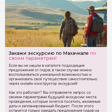
Задайте свой вопрос гиду
Как вас зовут
Закажи экскурсию по Махачкале
по
своим параметрам!
Если вы не нашли в каталоге подходящие
Ваша электронная почта
предложения от гидов, в таком случае можно
воспользоваться уникальной возможностью и
организовать своё путешествие самостоятельно
через онлайн конструктор экскурсий!
Ваш номер телефона
Как это работает? Вы отправляете запрос со
своими параметрами будущей экскурсии: места
проведения, которые хочется посетить, желаемые
Вопросы и комментарии
даты и запланированный бюджет. После этого
Если у вас есть интересующие вопросы, можете их
останется только ожидать предложения гидов на
задать