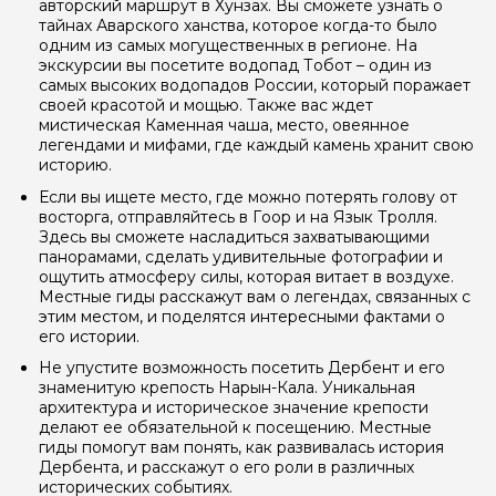
авторский маршрут в Хунзах. Вы сможете узнать о
тайнах Аварского ханства, которое когда-то было
одним из самых могущественных в регионе. На
экскурсии вы посетите водопад Тобот – один из
самых высоких водопадов России, который поражает
своей красотой и мощью. Также вас ждет
мистическая Каменная чаша, место, овеянное
легендами и мифами, где каждый камень хранит свою
историю.
Если вы ищете место, где можно потерять голову от
восторга, отправляйтесь в Гоор и на Язык Тролля.
Здесь вы сможете насладиться захватывающими
панорамами, сделать удивительные фотографии и
ощутить атмосферу силы, которая витает в воздухе.
Местные гиды расскажут вам о легендах, связанных с
этим местом, и поделятся интересными фактами о
его истории.
Не упустите возможность посетить Дербент и его
знаменитую крепость Нарын-Кала. Уникальная
архитектура и историческое значение крепости
делают ее обязательной к посещению. Местные
гиды помогут вам понять, как развивалась история
Дербента, и расскажут о его роли в различных
исторических событиях.