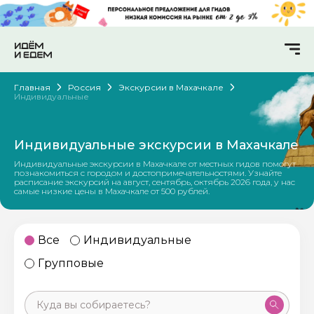
Главная
Россия
Экскурсии в Махачкале
Индивидуальные
Индивидуальные экскурсии в Махачкале
Индивидуальные экскурсии в Махачкале от местных гидов помогут
познакомиться с городом и достопримечательностями. Узнайте
расписание экскурсий на август, сентябрь, октябрь 2026 года, у нас
самые низкие цены в Махачкале от 500 рублей.
Все
Индивидуальные
Групповые