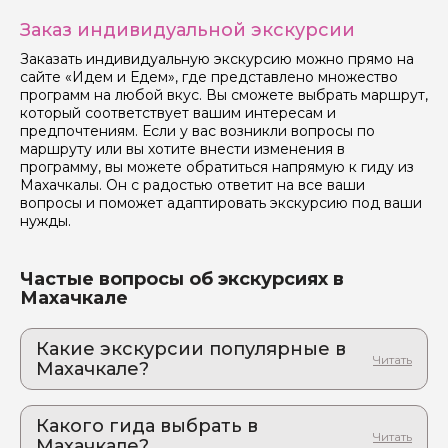
Заказ индивидуальной экскурсии
Заказать индивидуальную экскурсию можно прямо на
сайте «Идем и Едем», где представлено множество
программ на любой вкус. Вы сможете выбрать маршрут,
который соответствует вашим интересам и
предпочтениям. Если у вас возникли вопросы по
маршруту или вы хотите внести изменения в
программу, вы можете обратиться напрямую к гиду из
Махачкалы. Он с радостью ответит на все ваши
вопросы и поможет адаптировать экскурсию под ваши
нужды.
Частые вопросы об экскурсиях в
Махачкале
Какие экскурсии популярные в
Махачкале?
1. Гоор и Язык Тролля: место силы и
невероятных панорам, где можно потерять
Какого гида выбрать в
голову от восторга
Махачкале?