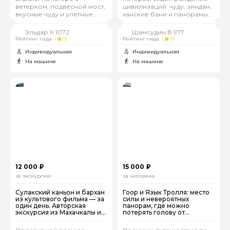
ветерком, подвесной мост,
цивилизаций: чуду, зиндан,
вкусные чуду и улетные
ханские бани и панорамы
фото!
Каспия
Эльдар.К 1072
Шамсудин.В 977
Рейтинг гида
(
0)
Рейтинг гида
(
0)
Индивидуальная
Индивидуальная
На машине
На машине
12 000 ₽
15 000 ₽
за экскурсию
за человека
Сулакский каньон и бархан
Гоор и Язык Тролля: место
из культового фильма — за
силы и невероятных
один день. Авторская
панорам, где можно
экскурсия из Махачкалы и
потерять голову от
Каспийска
восторга