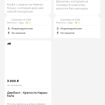
Дагестан, который не
Кофе с видом на Кавказ:
покажут в новостях:
бонус, который дороже
красота без цензуры
самой экскурсии
Салман.А 249
Салман.А 249
Рейтинг гида
(
0)
Рейтинг гида
(
0)
Индивидуальная
Индивидуальная
На машине
На машине
3 000 ₽
за человека
Дербент - Крепость Нарын-
Кала
Погрузитесь в атмосферу