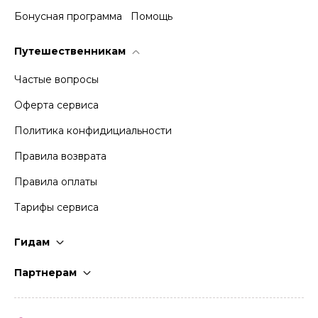
Бонусная программа
Помощь
Путешественникам
Частые вопросы
Оферта сервиса
Политика конфидициальности
Правила возврата
Правила оплаты
Тарифы сервиса
Гидам
Стать гидом
Партнерам
Частые вопросы
Стать партнером
Правила работы
Кабинет партнера