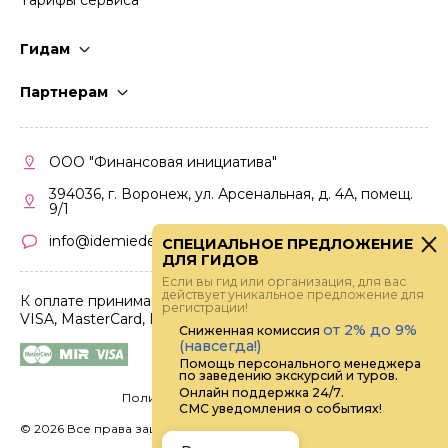
Гидам
Стать гидом
Партнерам
Частые вопросы
Стать партнером
Правила работы
Кабинет партнера
ООО "Финансовая инициатива"
Правила участия
394036, г. Воронеж, ул. Арсенальная, д. 4А, помещ.
9/1
info@idemiedem.ru
СПЕЦИАЛЬНОЕ ПРЕДЛОЖЕНИЕ
ДЛЯ ГИДОВ
Если вы гид или организация, для вас
действует уникальное предложение для
К оплате принимаются карты
регистрации!
VISA, MasterCard, МИР
от 2% до 9%
Сниженная комиссия
(навсегда!)
Помощь персонального менеджера
по заведению экскурсий и туров.
Онлайн поддержка 24/7.
Политика конфиденциальности
СМС уведомления о событиях!
©
2026 Все права защищены.
Digital