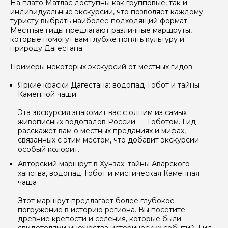
На плато Матлас доступны как групповые, так и
Задайте свой вопрос гиду
индивидуальные экскурсии, что позволяет каждому
туристу выбрать наиболее подходящий формат.
Как вас зовут
Местные гиды предлагают различные маршруты,
которые помогут вам глубже понять культуру и
природу Дагестана.
Ваша электронная почта
Примеры некоторых экскурсий от местных гидов:
Яркие краски Дагестана: водопад Тобот и тайны
Каменной чаши
Ваш номер телефона
Эта экскурсия знакомит вас с одним из самых
живописных водопадов России — Тоботом. Гид
расскажет вам о местных преданиях и мифах,
Вопросы и комментарии
связанных с этим местом, что добавит экскурсии
Если у вас есть интересующие вопросы, можете их
особый колорит.
задать
Авторский маршрут в Хунзах: тайны Аварского
ханства, водопад Тобот и мистическая Каменная
чаша
Этот маршрут предлагает более глубокое
погружение в историю региона. Вы посетите
древние крепости и селения, которые были
Я даю своё согласие на обработку персональных