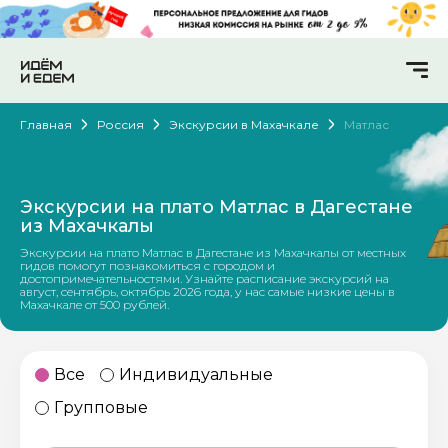
Главная
Россия
Экскурсии в Махачкале
Матлас
Экскурсии на плато Матлас в Дагестане
из Махачкалы
Экскурсии на плато Матлас в Дагестане из Махачкалы от местных
гидов помогут познакомиться с городом и
достопримечательностями. Узнайте расписание экскурсий на
август, сентябрь, октябрь 2026 года, у нас самые низкие цены в
Махачкале от 500 рублей.
Все
Индивидуальные
Групповые