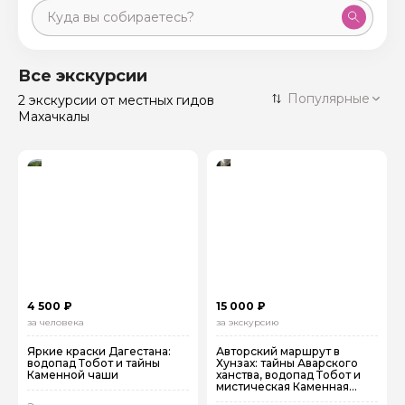
Москва
59 экскурсий
Россия
Все экскурсии
Санкт-Петербург
Популярные
2 экскурсии
от местных гидов
50 экскурсий
Россия
Махачкалы
Нижний Новгород
49 экскурсий
Россия
Калининград
28 экскурсий
Россия
Кисловодск
20 экскурсий
Россия
Дербент
17 экскурсий
Россия
4 500 ₽
15 000 ₽
за человека
за экскурсию
Яркие краски Дагестана:
Авторский маршрут в
водопад Тобот и тайны
Хунзах: тайны Аварского
Каменной чаши
ханства, водопад Тобот и
мистическая Каменная
чаша