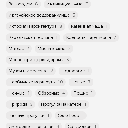
За городом
8
Индивидуальные
7
Ирганайское водохранилище
3
История и архитектура
8
Каменная чаша
1
Карадахская теснина
1
Крепость Нарын-кала
2
Матлас
2
Мистические
2
Монастыри, церкви, храмы
3
Музеи и искусство
2
Недорогие
1
Необычные маршруты
10
Новые
7
Ночные
1
Обзорные
4
Пешие
1
Природа
5
Прогулка на катере
1
Речные прогулки
1
Село Гоор
1
Смотровые площадки
9
Со скидкой
1