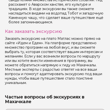
свидетелями множества исторических событий. Гид
данных
расскажет о Аварском ханстве, его культуре и
традициях. В ходе экскурсии вы также сможете
Отправить
насладиться видами на водопад Тобот и загадочную
Каменную чашу, что сделает ваше путешествие ещё
более запоминающимся.
Как заказать экскурсию
Заказать экскурсию на плато Матлас можно прямо на
сайте «Идем и Едем». На платформе представлено
множество программ на любой вкус, и вы сможете
выбрать ту, которая соответствует вашим интересам и
желаниям. Если у вас возникли вопросы по маршруту
или вы хотите внести изменения в программу, вы
можете обратиться напрямую к гиду из Махачкалы.
Местные эксперты с радостью ответят на все ваши
вопросы и помогут адаптировать экскурсию под ваши
нужды, чтобы ваше путешествие стало поистине
уникальным.
Частые вопросы об экскурсиях в
Махачкале