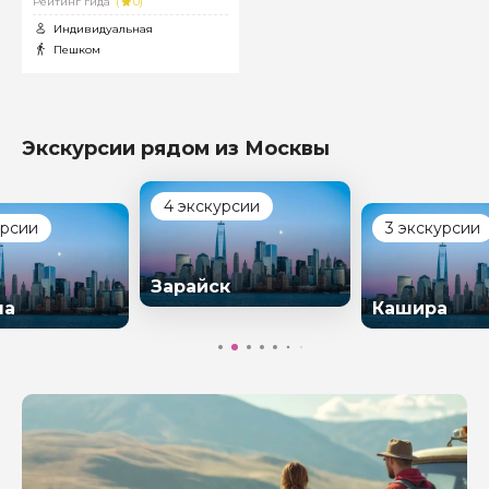
Рейтинг гида
(
0)
Индивидуальная
Пешком
Экскурсии рядом из Москвы
4 экскурсии
урсии
3 экскурсии
Зарайск
на
Кашира