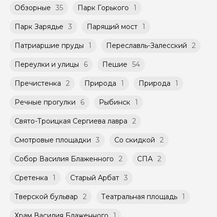
Обзорные
35
Парк Горького
1
Парк Зарядье
3
Парящий мост
1
Патриаршие пруды
1
Переславль-Залесский
2
Переулки и улицы
6
Пешие
54
Пречистенка
2
Природа
1
Природа
1
Речные прогулки
6
Рыбинск
1
Свято-Троицкая Сергиева лавра
2
Смотровые площадки
3
Со скидкой
2
Собор Василия Блаженного
2
СПА
2
Сретенка
1
Старый Арбат
3
Тверской бульвар
2
Театральная площадь
1
Храм Василия Блаженного
1