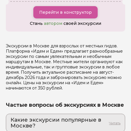
Перейти в конструктор
Стань
автором
своей экскурсии
Экскурсии в Москве для взрослых от местных гидов.
Платформа «Идем и Едем» предлагает разнообразные
Задайте свой вопрос гиду
экскурсии по самым увлекательным и необычным
маршрутам в Москве. Местные жители организуют как
Как вас зовут
индивидуальные, так и групповые экскурсии в любое
время. Получить актуальное расписание на август-
декабрь 2026 года и забронировать экскурсию можно
онлайн. Цены на экскурсии на «Идем и Едем»
Ваша электронная почта
начинаются от 350 рублей.
Ваш номер телефона
Частые вопросы об экскурсиях в Москве
Какие экскурсии популярные в
Москве?
Вопросы и комментарии