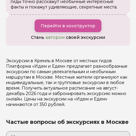
гиды точно расскажут необычные интересные
факты и покажут удивляющие, секретные места.
Перейти в конструктор
Стань
автором
своей экскурсии
Задайте свой вопрос гиду
Экскурсии в Кремль в Москве от местных гидов.
Платформа «Идем и Едем» предлагает разнообразные
экскурсии по самым увлекательным и необычным
Как вас зовут
маршрутам в Москве. Местные жители организуют как
индивидуальные, так и групповые экскурсии в любое
время. Получить актуальное расписание на август-
Ваша электронная почта
декабрь 2026 года и забронировать экскурсию можно
онлайн. Цены на экскурсии на «Идем и Едем»
начинаются от 350 рублей.
Ваш номер телефона
Частые вопросы об экскурсиях в Москве
Вопросы и комментарии