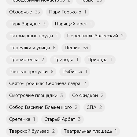
Новодевичий монастырь
2
Новые
26
Обзорные
35
Парк Горького
1
Парк Зарядье
3
Парящий мост
1
Патриаршие пруды
1
Переславль-Залесский
2
Переулки и улицы
6
Пешие
54
Пречистенка
2
Природа
1
Природа
1
Речные прогулки
6
Рыбинск
1
Свято-Троицкая Сергиева лавра
2
Смотровые площадки
3
Со скидкой
2
Собор Василия Блаженного
2
СПА
2
Сретенка
1
Старый Арбат
3
Тверской бульвар
2
Театральная площадь
1