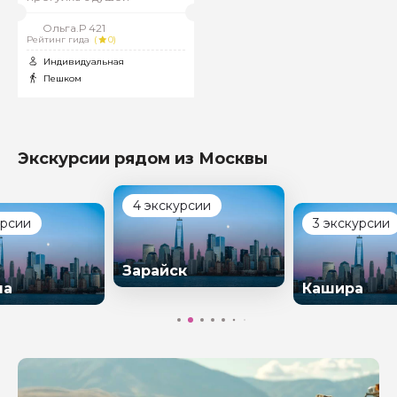
Ольга.Р 421
Рейтинг гида
(
0)
Индивидуальная
Пешком
Экскурсии рядом из Москвы
4 экскурсии
урсии
3 экскурсии
Зарайск
на
Кашира