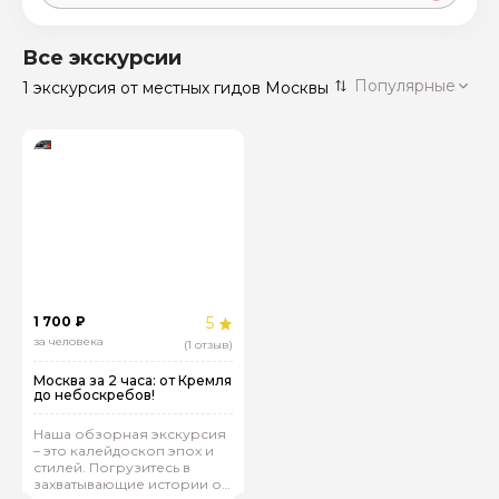
Москва
59 экскурсий
Россия
Все экскурсии
Санкт-Петербург
Популярные
1 экскурсия
от местных гидов Москвы
50 экскурсий
Россия
Нижний Новгород
49 экскурсий
Россия
Калининград
28 экскурсий
Россия
Кисловодск
20 экскурсий
Россия
Дербент
17 экскурсий
1 700 ₽
5
Россия
за человека
(1 отзыв)
Москва за 2 часа: от Кремля
до небоскребов!
Наша обзорная экскурсия
– это калейдоскоп эпох и
стилей. Погрузитесь в
захватывающие истории о