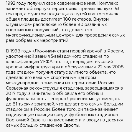
1992 году получил свое современное имя. Комплекс
занимает обширную территорию, превышающую 153
гектара, а с учетом подъездных путей и автостоянок
общая площадь достигает 180 гектаров. Внутри
Задайте свой вопрос гиду
«Лужников» расположено более 80 различных
спортивных сооружений, что делает его
Как вас зовут
многофункциональным центром для проведения самых
разнообразных мероприятий.
В 1998 году «Лужники» стали первой ареной в России,
Ваша электронная почта
удостоенной звания 5-звёздочного стадиона по
классификации УЕФА, что подтверждает высокий
уровень инфраструктуры и обслуживания. 22 мая 2008
года стадион получил статус элитного объекта, что
Ваш номер телефона
сделало его важным спортивным центром
международного значения на территории России.
Серьезная реконструкция стадиона, завершившаяся в
2017 году, значительно обновила его облик и
Вопросы и комментарии
функциональность. Теперь «Лужники» могут вмещать
Если у вас есть интересующие вопросы, можете их
до 81 тысячи зрителей, что делает его самым большим
задать
стадионом в России. Более того, он также занимает
лидирующие позиции среди футбольных стадионов
Восточной Европы по вместимости и входит в десятку
самых больших стадионов Европы.