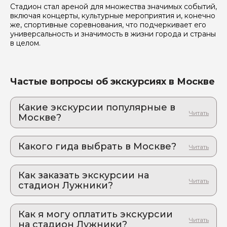
Стадион стал ареной для множества значимых событий,
включая концерты, культурные мероприятия и, конечно
Я даю своё согласие на обработку персональных
же, спортивные соревнования, что подчеркивает его
данных
универсальность и значимость в жизни города и страны
в целом.
Отправить
Частые вопросы об экскурсиях в Москве
Какие экскурсии популярные в
Москве?
1. Экскурсия по Введенскому кладбищу с
архитектурным уклоном
Какого гида выбрать в Москве?
Обзорная архитектурная экскурсия по
Введенскому кладбищу.
1. Виктория.В 625
2. Экскурсия по Армянскому кладбищу в
Как заказать экскурсии на
2. Елена.Ф 595
Москве
стадион Лужники?
3. Татьяна.Ф 372
Тайны московского некрополя: узнаем кто нашел
Как оформить экскурсию на сайте «Идем и
тут свой последний приют
4. Валерия.П 837
Едем»:
Как я могу оплатить экскурсии
3. Старый Арбат - от прошлого к настоящему
5. Майя.В 281
на стадион Лужники?
Путешествие по столице: секретные уголки старой