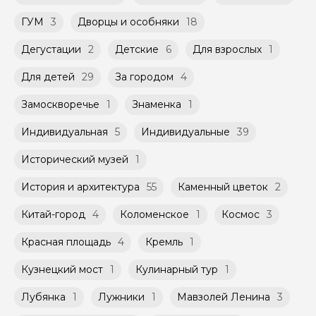
Агрегатором дополнительного соглашения
не более 10 человек)
к Оферте Сервиса.
ГУМ
3
Дворцы и особняки
18
Способы оплаты на сайте: Картой
Дегустации
2
Детские
6
Для взрослых
1
российского банка можно оплатить любую
экскурсию.
Для детей
29
За городом
4
Замоскворечье
1
Знаменка
1
Индивидуальная
5
Индивидуальные
39
Исторический музей
1
История и архитектура
55
Каменный цветок
2
Китай-город
4
Коломенское
1
Космос
3
Красная площадь
4
Кремль
1
Кузнецкий мост
1
Кулинарный тур
1
Лубянка
1
Лужники
1
Мавзолей Ленина
3