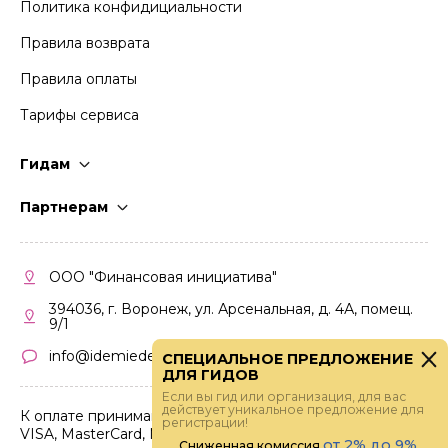
Политика конфидициальности
Правила возврата
Правила оплаты
Тарифы сервиса
Гидам
Стать гидом
Партнерам
Частые вопросы
Стать партнером
Правила работы
Кабинет партнера
ООО "Финансовая инициатива"
Правила участия
394036, г. Воронеж, ул. Арсенальная, д. 4А, помещ.
9/1
info@idemiedem.ru
СПЕЦИАЛЬНОЕ ПРЕДЛОЖЕНИЕ
ДЛЯ ГИДОВ
Если вы гид или организация, для вас
действует уникальное предложение для
К оплате принимаются карты
регистрации!
VISA, MasterCard, МИР
от 2% до 9%
Сниженная комиссия