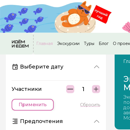
Главная
Экскурсии
Туры
Блог
О прое
Гл
Выберите дату
Э
М
Участники
Эк
по
Применить
Сбросить
до
ав
Мо
Предпочтения