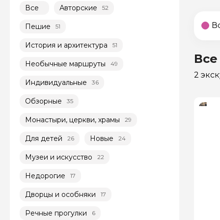
Все
Авторские
52
В
Пешие
51
История и архитектура
51
Все
Необычные маршруты
49
2 экс
Индивидуальные
36
Обзорные
35
Монастыри, церкви, храмы
29
Для детей
Новые
26
24
Музеи и искусство
22
Недорогие
17
Дворцы и особняки
17
Речные прогулки
6