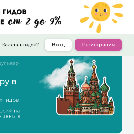
Вход
Регистрация
Как стать гидом?
бульвар
ру в
х гидов
рсий на
е цены в