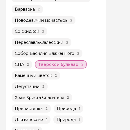
Варварка
2
Новодевичий монастырь
2
Со скидкой
2
Переславль-Залесский
2
Задайте св
Собор Василия Блаженного
2
Как вас зовут
СПА
Тверской бульвар
2
2
Каменный цветок
2
Вопросы и комме
Дегустации
2
Если у вас есть инт
Храм Христа Спасителя
2
Пречистенка
Природа
2
1
Для взрослых
Природа
1
1