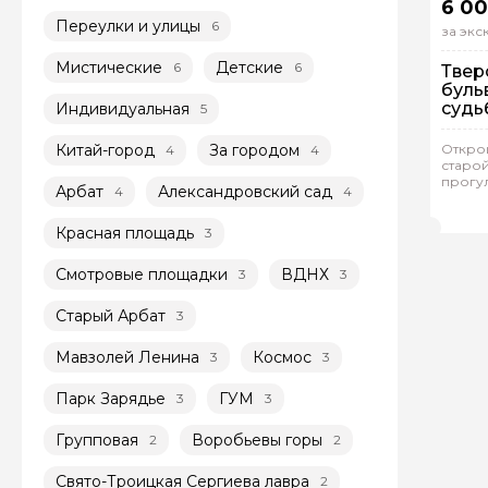
6 00
Переулки и улицы
6
за эк
Мистические
Детские
6
6
Твер
буль
судь
Индивидуальная
5
Пе
Китай-город
За городом
Открой
4
4
Ин
старо
прогу
Арбат
Александровский сад
4
4
Рейтинг
Ека
Красная площадь
3
Смотровые площадки
ВДНХ
3
3
Старый Арбат
3
Мавзолей Ленина
Космос
3
3
Парк Зарядье
ГУМ
3
3
Групповая
Воробьевы горы
2
2
Свято-Троицкая Сергиева лавра
2