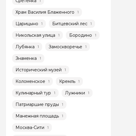
Сретенка
1
Я даю своё согласие 
Храм Василия Блаженного
1
персональных данны
Царицыно
Битцевский лес
1
1
Отправить
Никольская улица
Бородино
1
1
Лубянка
Замоскворечье
1
1
Знаменка
1
Исторический музей
1
Коломенское
Кремль
1
1
Кулинарный тур
Лужники
1
1
Патриаршие пруды
1
Манежная площадь
1
Москва-Сити
1