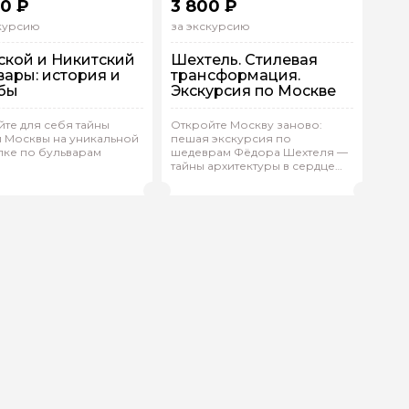
0 ₽
3 800 ₽
скурсию
за экскурсию
ской и Никитский
Шехтель. Стилевая
вары: история и
трансформация.
бы
Экскурсия по Москве
шком
Пешком
те для себя тайны
Откройте Москву заново:
дивидуальная
й Москвы на уникальной
пешая экскурсия по
Индивидуальная
лке по бульварам
шедеврам Фёдора Шехтеля —
(
0)
тайны архитектуры в сердце
 гида
терина.Е 327
Иван.Ч 68
(
0)
Рейтинг гида
столицы!