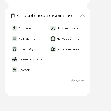
Способ передвижения
Пешком
На мотоцикле
На машине
На кораблике
На автобусе
В помещении
На велосипеде
Другой
Сбросить