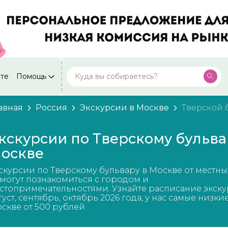
кте
Помощь
Москва
Посмотреть все города
59 экскурсий
Россия
авная
Россия
Экскурсии в Москве
Тверской 
Санкт-Петербург
50 экскурсий
Россия
кскурсии по Тверскому бульва
Нижний Новгород
оскве
49 экскурсий
Россия
скурсии по Тверскому бульвару в Москве от местны
Калининград
28 экскурсий
могут познакомиться с городом и
Россия
стопримечательностями. Узнайте расписание экску
густ, сентябрь, октябрь 2026 года, у нас самые низки
Кисловодск
20 экскурсий
скве от 500 рублей.
Россия
Дербент