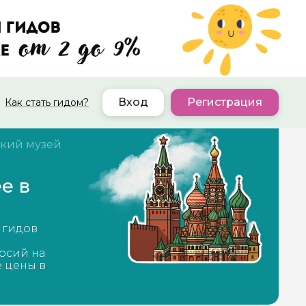
Вход
Регистрация
Как стать гидом?
кий музей
е в
 гидов
рсий на
е цены в