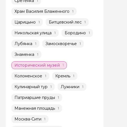
Сретенка
1
Я даю своё согласие 
Храм Василия Блаженного
1
персональных данны
Царицыно
Битцевский лес
1
1
Отправить
Никольская улица
Бородино
1
1
Лубянка
Замоскворечье
1
1
Знаменка
1
Исторический музей
1
Коломенское
Кремль
1
1
Кулинарный тур
Лужники
1
1
Патриаршие пруды
1
Манежная площадь
1
Москва-Сити
1