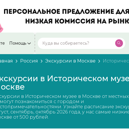
кте
Помощь
Москва
Посмотреть все города
59 экскурсий
Россия
авная
Россия
Экскурсии в Москве
Историчес
Санкт-Петербург
50 экскурсий
Россия
кскурсии в Историческом музе
Нижний Новгород
оскве
49 экскурсий
Россия
скурсии в Историческом музее в Москве от местных
Калининград
28 экскурсий
могут познакомиться с городом и
Россия
стопримечательностями. Узнайте расписание экску
густ, сентябрь, октябрь 2026 года, у нас самые низки
Кисловодск
20 экскурсий
скве от 500 рублей.
Россия
Дербент