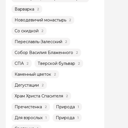
Варварка
2
Новодевичий монастырь
2
Со скидкой
2
Переславль-Залесский
2
Задайте св
Собор Василия Блаженного
2
Как вас зовут
СПА
Тверской бульвар
2
2
Каменный цветок
2
Вопросы и комме
Дегустации
2
Если у вас есть инт
Храм Христа Спасителя
2
Пречистенка
Природа
2
1
Для взрослых
Природа
1
1