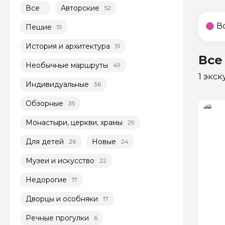
Все
Авторские
52
В
Пешие
51
История и архитектура
51
Все
Необычные маршруты
49
1 экс
Индивидуальные
36
Обзорные
35
Монастыри, церкви, храмы
29
Для детей
Новые
26
24
Музеи и искусство
22
Недорогие
17
Дворцы и особняки
17
Речные прогулки
6