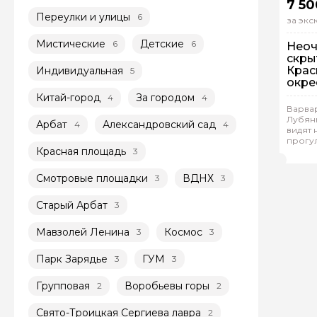
7 50
Переулки и улицы
6
за эк
Мистические
Детские
6
6
Неоч
скры
Крас
Индивидуальная
5
окре
Китай-город
За городом
4
4
Пе
Варвар
Лубянк
Арбат
Александровский сад
4
4
Ин
видят 
прогу
Оль
Красная площадь
3
Смотровые площадки
ВДНХ
3
3
Старый Арбат
3
Мавзолей Ленина
Космос
3
3
Парк Зарядье
ГУМ
3
3
Групповая
Воробьевы горы
2
2
Свято-Троицкая Сергиева лавра
2