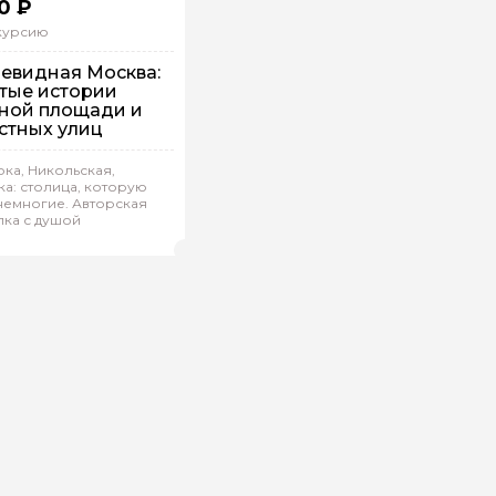
0 ₽
скурсию
евидная Москва:
тые истории
ной площади и
стных улиц
шком
ка, Никольская,
а: столица, которую
дивидуальная
немногие. Авторская
лка с душой
га.Р 421
(
0)
Рейтинг гида