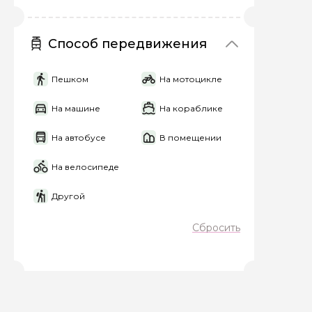
Способ передвижения
Пешком
На мотоцикле
На машине
На кораблике
На автобусе
В помещении
На велосипеде
Другой
Сбросить