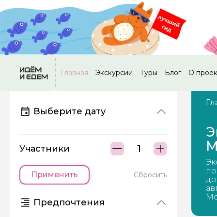
Главная
Экскурсии
Туры
Блог
О прое
Гл
Выберите дату
Э
М
Участники
Эк
по
Применить
Сбросить
до
ав
Мо
Предпочтения