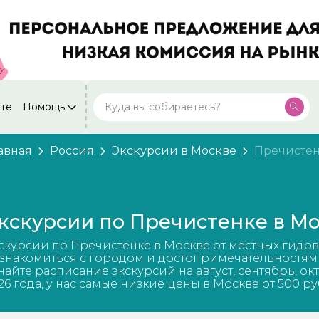
кте
Помощь
Москва
Посмотреть все города
59 экскурсий
Россия
авная
Россия
Экскурсии в Москве
Пречисте
Санкт-Петербург
50 экскурсий
Россия
Нижний Новгород
49 экскурсий
кскурсии по Пречистенке в М
Россия
Калининград
скурсии по Пречистенке в Москве от местных гидов
28 экскурсий
Россия
знакомиться с городом и достопримечательностям
найте расписание экскурсий на август, сентябрь, ок
Кисловодск
26 года, у нас самые низкие цены в Москве от 500 ру
20 экскурсий
Россия
Дербент