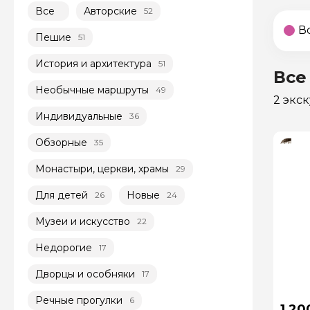
Все
Авторские
52
В
Пешие
51
История и архитектура
51
Все
Необычные маршруты
49
2 экс
Индивидуальные
36
Обзорные
35
Монастыри, церкви, храмы
29
Для детей
Новые
26
24
Музеи и искусство
22
Недорогие
17
Дворцы и особняки
17
Речные прогулки
6
1 20