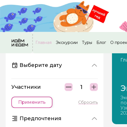
Главная
Экскурсии
Туры
Блог
О прое
Гл
Выберите дату
Э
Участники
Эк
Применить
Сбросить
по
Уз
20
Предпочтения