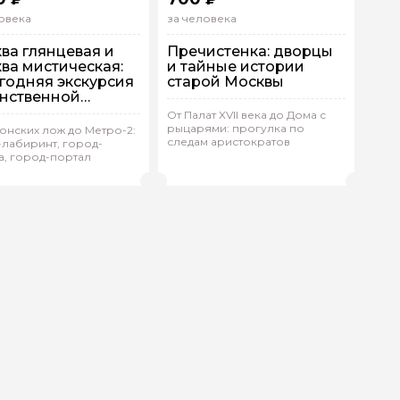
овека
за человека
ва глянцевая и
Пречистенка: дворцы
ва мистическая:
и тайные истории
годняя экскурсия
старой Москвы
инственной
нкой
От Палат XVII века до Дома с
рыцарями: прогулка по
онских лож до Метро-2:
упповая
На автобусе
Групповая
Пешком
следам аристократов
-лабиринт, город-
а, город-портал
ерия.П 837
(
0)
Дмитрий.Л 686
(
0)
Рейтинг гида
Рейтинг гида