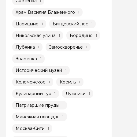
Сретенка
1
Я даю своё согласие 
Храм Василия Блаженного
1
персональных данны
Царицыно
Битцевский лес
1
1
Отправить
Никольская улица
Бородино
1
1
Лубянка
Замоскворечье
1
1
Знаменка
1
Исторический музей
1
Коломенское
Кремль
1
1
Кулинарный тур
Лужники
1
1
Патриаршие пруды
1
Манежная площадь
1
Москва-Сити
1