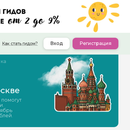
Вход
Регистрация
Как стать гидом?
нка
оскве
 помогут
и.
тябрь
блей.