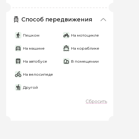
Способ передвижения
Пешком
На мотоцикле
На машине
На кораблике
На автобусе
В помещении
На велосипеде
Другой
Сбросить