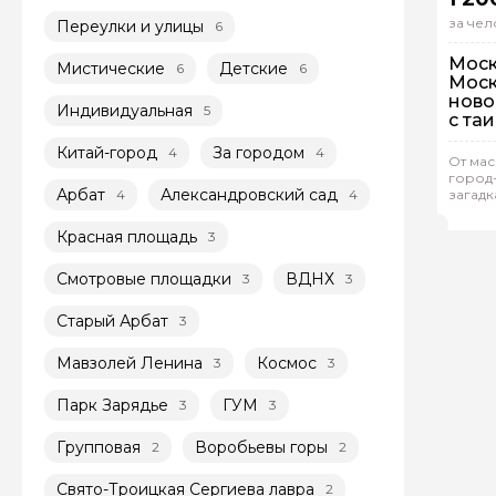
за чел
Переулки и улицы
6
Моск
Мистические
Детские
6
6
Моск
ново
Индивидуальная
5
с та
начи
Китай-город
За городом
4
4
От мас
Гр
город
Арбат
Александровский сад
4
4
загадк
Вал
Красная площадь
3
Смотровые площадки
ВДНХ
3
3
Старый Арбат
3
Мавзолей Ленина
Космос
3
3
Парк Зарядье
ГУМ
3
3
Групповая
Воробьевы горы
2
2
Свято-Троицкая Сергиева лавра
2