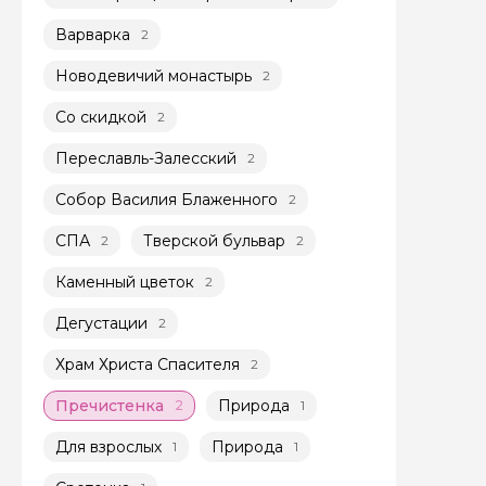
Варварка
2
Новодевичий монастырь
2
Со скидкой
2
Переславль-Залесский
2
Задайте св
Собор Василия Блаженного
2
Как вас зовут
СПА
Тверской бульвар
2
2
Каменный цветок
2
Вопросы и комме
Дегустации
2
Если у вас есть инт
Храм Христа Спасителя
2
Пречистенка
Природа
2
1
Для взрослых
Природа
1
1