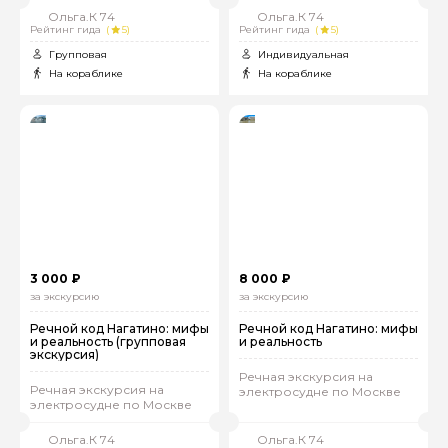
Ольга.К 74
Ольга.К 74
Рейтинг гида
(
5)
Рейтинг гида
(
5)
Групповая
Индивидуальная
На кораблике
На кораблике
3 000 ₽
8 000 ₽
за экскурсию
за экскурсию
Речной код Нагатино: мифы
Речной код Нагатино: мифы
и реальность (групповая
и реальность
экскурсия)
Речная экскурсия на
Речная экскурсия на
электросудне по Москве
электросудне по Москве
Ольга.К 74
Ольга.К 74