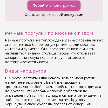
Перейти в конструктор
Стань
автором
своей экскурсии
Речные прогулки по Москве с гидом
Речные прогулки на теплоходах и речных трамвайчиках
становятся всё более популярными среди местных
жителей и туристов. Они предлагают возможность
насладиться видами столицы с воды, что открывает
совершенно новую перспективу на знакомые
достопримечательности.
Задайте свой вопрос гиду
Виды маршрутов
Как вас зовут
В Москве доступны два основных типа маршрутов:
линейные и круговые. Линейные маршруты
представляют собой прямые рейсы от одного причала
до другого. Это удобный способ добраться до
Ваша электронная почта
определённой точки, наслаждаясь при этом видами на
набережные и исторические здания. Круговые
маршруты, в свою очередь, позволяют совершить