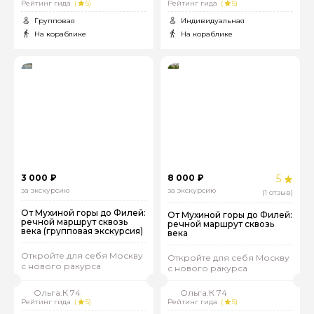
Рейтинг гида
(
5)
Рейтинг гида
(
5)
Групповая
Индивидуальная
На кораблике
На кораблике
3 000 ₽
8 000 ₽
5
за экскурсию
за экскурсию
(1 отзыв)
От Мухиной горы до Филей:
От Мухиной горы до Филей:
речной маршрут сквозь
речной маршрут сквозь
века (групповая экскурсия)
века
Откройте для себя Москву
Откройте для себя Москву
с нового ракурса
с нового ракурса
Ольга.К 74
Ольга.К 74
Рейтинг гида
(
5)
Рейтинг гида
(
5)