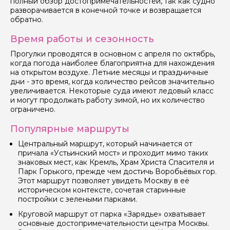
полный обзор достопримечательностей, так как судно
Ваш номер телефона
разворачивается в конечной точке и возвращается
обратно.
Время работы и сезонность
Вопросы и комментарии
Если у вас есть интересующие вопросы, можете их
Прогулки проводятся в основном с апреля по октябрь,
задать
когда погода наиболее благоприятна для нахождения
на открытом воздухе. Летние месяцы и праздничные
дни - это время, когда количество рейсов значительно
увеличивается. Некоторые суда имеют ледовый класс
и могут продолжать работу зимой, но их количество
ограничено.
Популярные маршруты
Я даю своё согласие на обработку персональных
данных
Центральный маршрут, который начинается от
причала «Устьинский мост» и проходит мимо таких
Отправить
знаковых мест, как Кремль, Храм Христа Спасителя и
Парк Горького, прежде чем достичь Воробьёвых гор.
Этот маршрут позволяет увидеть Москву в её
историческом контексте, сочетая старинные
постройки с зелеными парками.
Круговой маршрут от парка «Зарядье» охватывает
основные достопримечательности центра Москвы.