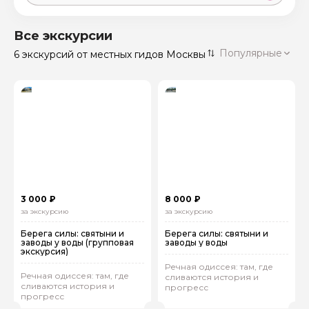
Москва
59 экскурсий
Россия
Все экскурсии
Санкт-Петербург
Популярные
6 экскурсий
от местных гидов Москвы
50 экскурсий
Россия
Нижний Новгород
49 экскурсий
Россия
Калининград
28 экскурсий
Россия
Кисловодск
20 экскурсий
Россия
Дербент
17 экскурсий
3 000 ₽
8 000 ₽
Россия
за экскурсию
за экскурсию
Берега силы: святыни и
Берега силы: святыни и
заводы у воды (групповая
заводы у воды
экскурсия)
Речная одиссея: там, где
Речная одиссея: там, где
сливаются история и
сливаются история и
прогресс
прогресс