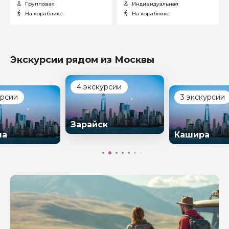
Групповая
Индивидуальная
На кораблике
На кораблике
Экскурсии рядом из Москвы
4 экскурсии
урсии
3 экскурсии
Зарайск
на
Кашира