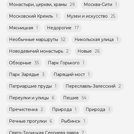
Монастыри, церкви, храмы
29
Москва-Сити
1
Московский Кремль
1
Музеи и искусство
25
Мясницкая
1
Недорогие
17
Необычные маршруты
52
Никольская улица
1
Новодевичий монастырь
2
Новые
26
Обзорные
35
Парк Горького
1
Парк Зарядье
3
Парящий мост
1
Патриаршие пруды
1
Переславль-Залесский
2
Переулки и улицы
6
Пешие
54
Пречистенка
2
Природа
1
Природа
1
Речные прогулки
6
Рыбинск
1
Свято-Троицкая Сергиева лавра
2