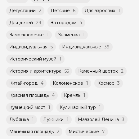
Способы оплаты на сайте: Картой
Дегустации
2
Детские
6
Для взрослых
1
российского банка можно оплатить любую
экскурсию.
Для детей
29
За городом
4
Замоскворечье
1
Знаменка
1
Индивидуальная
5
Индивидуальные
39
Исторический музей
1
История и архитектура
55
Каменный цветок
2
Китай-город
4
Коломенское
1
Космос
3
Красная площадь
4
Кремль
1
Кузнецкий мост
1
Кулинарный тур
1
Лубянка
1
Лужники
1
Мавзолей Ленина
3
Манежная площадь
2
Мистические
7