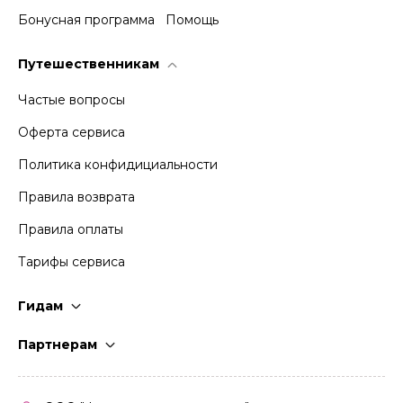
Бонусная программа
Помощь
Путешественникам
Частые вопросы
Оферта сервиса
Политика конфидициальности
Правила возврата
Правила оплаты
Тарифы сервиса
Гидам
Стать гидом
Партнерам
Частые вопросы
Стать партнером
Правила работы
Кабинет партнера