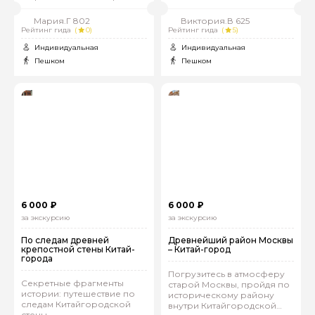
Мария.Г 802
Виктория.В 625
Рейтинг гида
(
0)
Рейтинг гида
(
5)
Индивидуальная
Индивидуальная
Пешком
Пешком
6 000 ₽
6 000 ₽
за экскурсию
за экскурсию
По следам древней
Древнейший район Москвы
крепостной стены Китай-
– Китай-город
города
Погрузитесь в атмосферу
Секретные фрагменты
старой Москвы, пройдя по
истории: путешествие по
историческому району
следам Китайгородской
внутри Китайгородской
стены