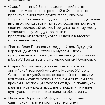
Старый Гостиный Двор - исторический центр
Ваша электронная почта
торговли Москвы, построенный в XVIII веке по
проекту знаменитого архитектора Джакомо
Кваренги. Сегодня это здание служит площадкой для
выставок, концертов и ярмарок, сохраняя при этом
Ваш номер телефона
свой исторический облик. Прогулка по этому месту
позволяет ощутить дух торговли и
предпринимательства, который царил в Москве
много веков назад.
Вопросы и комментарии
Палаты бояр Романовых - родовой дом будущей
Если у вас есть интересующие вопросы, можете их
царской династии, ставший музеем. Здесь
задать
представлена экспозиция, позволяющая погрузиться
в быт XVII века и узнать историю семьи Романовых.
Старый Английский двор - это место первой
английской торговой миссии в Москве XVI века.
Сегодня это музей, рассказывающий о торговых и
культурных связях между Россией и Англией того
времени. Экспозиции позволяют лучше понять, как
Я даю своё согласие на обработку персональных
развивались международные отношения и какие
данных
культурные влияния оказывали на обе страны.
Памятник Кириллу и Мефодию - создателям
Отправить
славянской письменности. Этот монумент