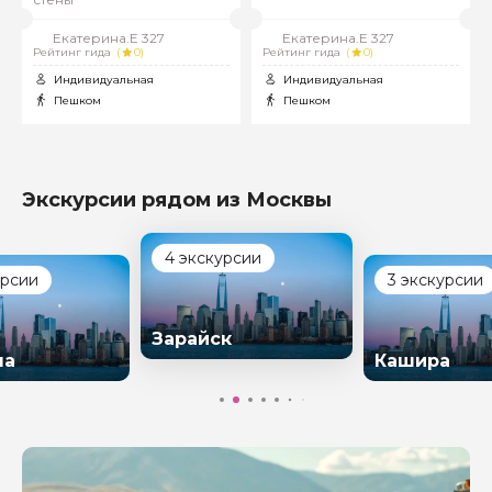
стены
Екатерина.Е 327
Екатерина.Е 327
Рейтинг гида
(
0)
Рейтинг гида
(
0)
Индивидуальная
Индивидуальная
Пешком
Пешком
Экскурсии рядом из Москвы
4 экскурсии
урсии
3 экскурсии
Зарайск
на
Кашира