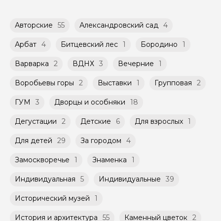
тура Вы оплачиваете при встрече с гидом.
Речная экскурсия на электросудне по Москве
экскурсии из доступных в календаре гида.
Возможность оплатить картой или
переводом с карты на карту Вы можете
Групповые экскурсии проходят по
Авторские
55
Александровский сад
4
обсудить с гидом заранее.
расписанию, составленному гидом.
Оплата многодневного тура происходит
Помимо Вас, на групповой экскурсии могут
Арбат
4
Битцевский лес
1
Бородино
1
заблаговременно до начала путешествия,
быть незнакомые для Вас люди.
при наличии такой возможности,
указанной на странице самого тура и
Варварка
2
ВДНХ
3
Вечерние
1
Мини-группы проводятся на тех же
заключенного между Организатором и
условиях, что и групповые, но с количество
Агрегатором дополнительного соглашения
Воробьевы горы
2
Выставки
1
Групповая
2
участников ограничено (группа может быть
к Оферте Сервиса.
не более 10 человек)
ГУМ
3
Дворцы и особняки
18
Способы оплаты на сайте: Картой
российского банка можно оплатить любую
Дегустации
2
Детские
6
Для взрослых
1
экскурсию.
Для детей
29
За городом
4
Замоскворечье
1
Знаменка
1
Индивидуальная
5
Индивидуальные
39
Исторический музей
1
История и архитектура
55
Каменный цветок
2