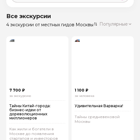
Москва
59 экскурсий
Россия
Все экскурсии
Санкт-Петербург
Популярные
4 экскурсии
от местных гидов Москвы
50 экскурсий
Россия
Нижний Новгород
49 экскурсий
Россия
Калининград
28 экскурсий
Россия
Кисловодск
20 экскурсий
Россия
Дербент
17 экскурсий
7 700 ₽
1 100 ₽
Россия
за экскурсию
за человека
Тайны Китай-города:
Удивительная Варварка!
бизнес-идеи от
дореволюционных
Тайны средневековой
миллионеров
Москвы
Как жили и богатели в
Москве до появления
стартапов и инвесторов