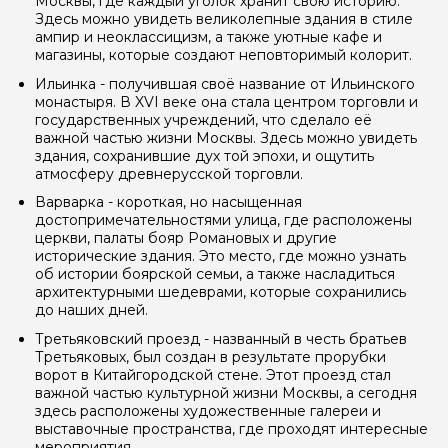
Москвы, где каждый уголок хранит свою историю.
Здесь можно увидеть великолепные здания в стиле
ампир и неоклассицизм, а также уютные кафе и
магазины, которые создают неповторимый колорит.
Ильинка - получившая своё название от Ильинского
монастыря. В XVI веке она стала центром торговли и
государственных учреждений, что сделало её
важной частью жизни Москвы. Здесь можно увидеть
здания, сохранившие дух той эпохи, и ощутить
атмосферу древнерусской торговли.
Варварка - короткая, но насыщенная
достопримечательностями улица, где расположены
церкви, палаты бояр Романовых и другие
исторические здания. Это место, где можно узнать
об истории боярской семьи, а также насладиться
архитектурными шедеврами, которые сохранились
до наших дней.
Третьяковский проезд - названный в честь братьев
Третьяковых, был создан в результате прорубки
ворот в Китайгородской стене. Этот проезд стал
Задайте свой вопрос гиду
важной частью культурной жизни Москвы, а сегодня
здесь расположены художественные галереи и
Как вас зовут
выставочные пространства, где проходят интересные
мероприятия.