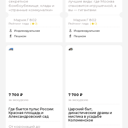
секретное
лучшие виды: где Москва
бомбоубежище, клады и
становится игрушечной, а
«странные коммуналки»
вы — гигантами
Мария.Г 802
Мария.Г 802
Рейтинг гида
(
0)
Рейтинг гида
(
0)
Индивидуальная
Индивидуальная
Пешком
Пешком
7 700 ₽
7 700 ₽
за экскурсию
за экскурсию
Где бьется пульс России:
Царский быт,
Красная площадь и
династические драмы и
Александровский сад
мистика в усадьбе
Коломенское
От коронаций до