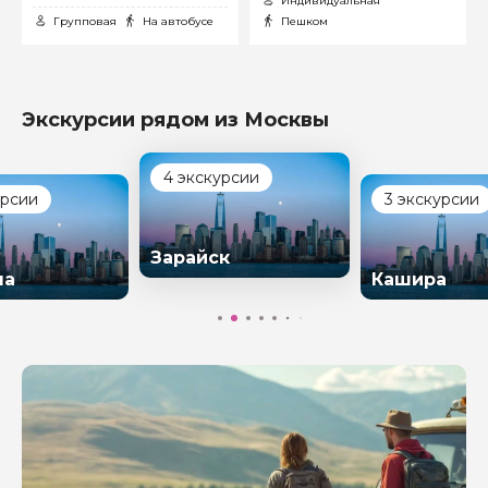
Индивидуальная
Групповая
На автобусе
Пешком
Экскурсии рядом из Москвы
3 экскурсии
урсии
1 экскурсия
Кашира
к
Звенигоро