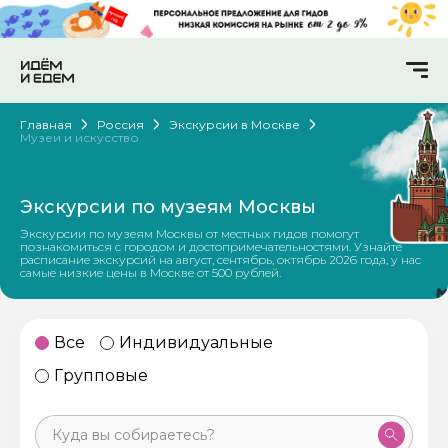
Главная
Россия
Экскурсии в Москве
Музеи и искусство
Экскурсии по музеям Москвы
Экскурсии по музеям Москвы от местных гидов помогут
познакомиться с городом и достопримечательностями. Узнайте
расписание экскурсий на август, сентябрь, октябрь 2026 года, у нас
самые низкие цены в Москве от 500 рублей.
Все
Индивидуальные
Групповые