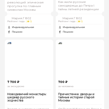
Как жили русские
революций: эпическая
самодержцы до Петра I:
прогулка по главным
тайны летней резиденции
символам Москвы
Мария.Г 802
Мария.Г 802
Рейтинг гида
(
0)
Рейтинг гида
(
0)
Индивидуальная
Индивидуальная
Пешком
Пешком
7 700 ₽
700 ₽
за экскурсию
за человека
Новодевичий монастырь:
Пречистенка: дворцы и
шедевр русского
тайные истории старой
зодчества
Москвы
Золотые купола и царские
От Палат XVII века до Дома с