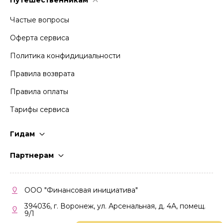
Путешественникам
Частые вопросы
Оферта сервиса
Политика конфидициальности
Правила возврата
Правила оплаты
Тарифы сервиса
Гидам
Стать гидом
Партнерам
Частые вопросы
Стать партнером
Правила работы
Кабинет партнера
ООО "Финансовая инициатива"
Правила участия
394036, г. Воронеж, ул. Арсенальная, д. 4А, помещ.
9/1