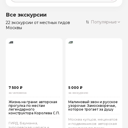
Москва
59 экскурсий
Россия
Все экскурсии
Санкт-Петербург
Популярные
22 экскурсии
от местных гидов
50 экскурсий
Россия
Москвы
Нижний Новгород
49 экскурсий
Россия
Калининград
28 экскурсий
Россия
Кисловодск
20 экскурсий
Россия
Дербент
17 экскурсий
Россия
7 500 ₽
5 000 ₽
за человека
за экскурсию
Жизнь на грани: авторская
Малиновый звон и русское
прогулка по местам
узорочье: Замоскворечье,
легендарного
которое трогает за душу
конструктора Королева С.П.
Москва купцов, меценатов
ГИРД, Бауманка,
и подвижников: авторская
туполевская шарага и
экскурсия по тихим