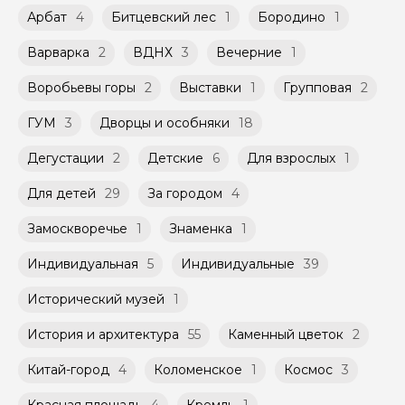
обсудить с гидом заранее.
Помимо Вас, на групповой экскурсии могут
Арбат
4
Битцевский лес
1
Бородино
1
Оплата многодневного тура происходит
быть незнакомые для Вас люди.
заблаговременно до начала путешествия,
Варварка
при наличии такой возможности,
2
ВДНХ
3
Вечерние
1
Мини-группы проводятся на тех же
указанной на странице самого тура и
условиях, что и групповые, но с количество
заключенного между Организатором и
Воробьевы горы
2
Выставки
1
Групповая
2
участников ограничено (группа может быть
Агрегатором дополнительного соглашения
не более 10 человек)
к Оферте Сервиса.
ГУМ
3
Дворцы и особняки
18
Способы оплаты на сайте: Картой
Дегустации
2
Детские
6
Для взрослых
1
российского банка можно оплатить любую
экскурсию.
Для детей
29
За городом
4
Замоскворечье
1
Знаменка
1
Индивидуальная
5
Индивидуальные
39
Исторический музей
1
История и архитектура
55
Каменный цветок
2
Китай-город
4
Коломенское
1
Космос
3