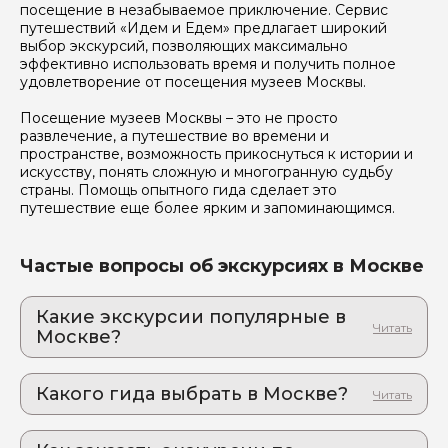
посещение в незабываемое приключение. Сервис
путешествий «Идем и Едем» предлагает широкий
выбор экскурсий, позволяющих максимально
эффективно использовать время и получить полное
удовлетворение от посещения музеев Москвы.
Посещение музеев Москвы – это не просто
развлечение, а путешествие во времени и
пространстве, возможность прикоснуться к истории и
искусству, понять сложную и многогранную судьбу
страны. Помощь опытного гида сделает это
путешествие еще более ярким и запоминающимся.
Частые вопросы об экскурсиях в Москве
Какие экскурсии популярные в
Москве?
1. Башня Останкино: незабываемая
экскурсия на высоту 337 метров
Какого гида выбрать в Москве?
Инженерное чудо и лучшие виды: где Москва
становится игрушечной, а вы — гигантами
1. Марина.С 791
2. Космическая одиссея в сердце Москвы: