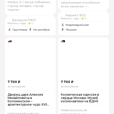
Метро-2: город-лабиринт,
заказчиками (особенно
город-загадка, город-
если заказчик —
портал
императрица)
Мария.Г 802
Рейтинг гида
(
0)
Валерия.П 837
Рейтинг гида
(
0)
Индивидуальная
Групповая
На автобусе
Пешком
7 700 ₽
7 700 ₽
за экскурсию
за экскурсию
Дворец царя Алексея
Космическая одиссея в
Михайловича в
сердце Москвы: Музей
Коломенском –
космонавтики на ВДНХ
архитектурное чудо XVII
века
Невесомость не
Царская Москва до
гарантирую, но