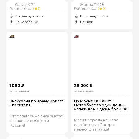
Ольга.К 74
Жанна.Т 428
Рейтинг гида
(
5)
Рейтинг гида
(
0)
Индивидуальная
Индивидуальная
На кораблике
Пешком
Задайте свой вопрос гиду
Как вас зовут
Ваша электронная почта
1 000 ₽
20 000 ₽
за человека
за человека
Ваш номер телефона
Экскурсия по Храму Христа
Из Москвы в Санкт-
Спасителя
Петербург за один день –
успеть всё и даже больше!
Отправьтесь на знакомство
Вопросы и комментарии
Магия города на Неве:
с главным собором
Если у вас есть интересующие вопросы, можете их
влюбитесь в Питер с
России!
задать
первого взгляда!