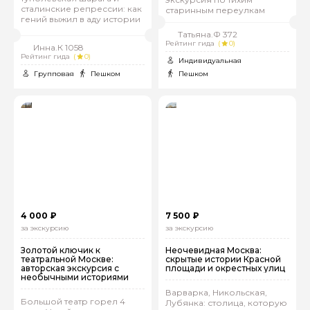
сталинские репрессии: как
старинным переулкам
гений выжил в аду истории
Татьяна.Ф 372
Рейтинг гида
(
0)
Инна.К 1058
Рейтинг гида
(
0)
Индивидуальная
Групповая
Пешком
Пешком
4 000 ₽
7 500 ₽
за экскурсию
за экскурсию
Золотой ключик к
Неочевидная Москва:
театральной Москве:
скрытые истории Красной
авторская экскурсия с
площади и окрестных улиц
необычными историями
Варварка, Никольская,
Большой театр горел 4
Лубянка: столица, которую