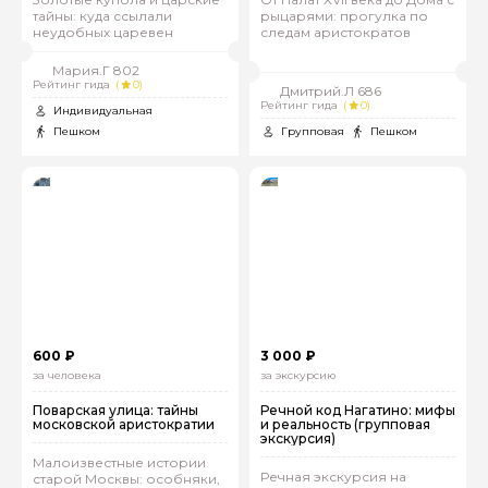
тайны: куда ссылали
рыцарями: прогулка по
неудобных царевен
следам аристократов
Мария.Г 802
Рейтинг гида
(
0)
Дмитрий.Л 686
Рейтинг гида
(
0)
Индивидуальная
Пешком
Групповая
Пешком
600 ₽
3 000 ₽
за человека
за экскурсию
Поварская улица: тайны
Речной код Нагатино: мифы
московской аристократии
и реальность (групповая
экскурсия)
Малоизвестные истории
Речная экскурсия на
старой Москвы: особняки,