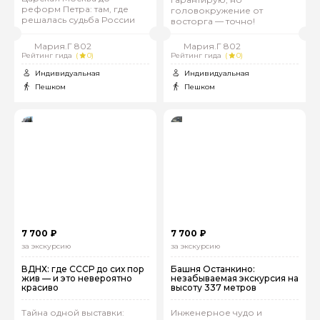
реформ Петра: там, где
головокружение от
решалась судьба России
восторга — точно!
Мария.Г 802
Мария.Г 802
Рейтинг гида
(
0)
Рейтинг гида
(
0)
Индивидуальная
Индивидуальная
Пешком
Пешком
7 700 ₽
7 700 ₽
за экскурсию
за экскурсию
ВДНХ: где СССР до сих пор
Башня Останкино:
жив — и это невероятно
незабываемая экскурсия на
красиво
высоту 337 метров
Тайна одной выставки:
Инженерное чудо и