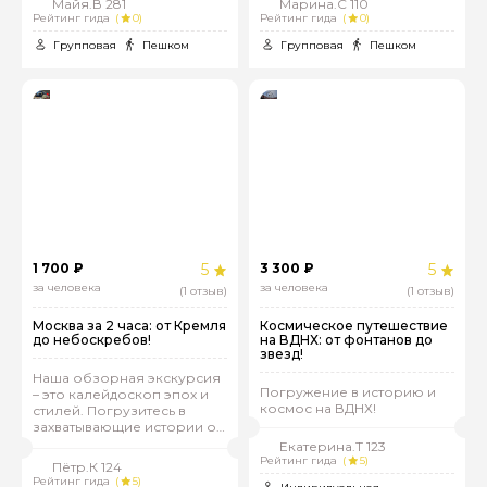
Майя.В 281
Марина.С 110
Рейтинг гида
(
0)
Рейтинг гида
(
0)
Групповая
Пешком
Групповая
Пешком
Я даю своё согласие на обработку персональных
данных
Отправить
1 700 ₽
5
3 300 ₽
5
за человека
за человека
(1 отзыв)
(1 отзыв)
Москва за 2 часа: от Кремля
Космическое путешествие
до небоскребов!
на ВДНХ: от фонтанов до
звезд!
Наша обзорная экскурсия
Погружение в историю и
– это калейдоскоп эпох и
космос на ВДНХ!
стилей. Погрузитесь в
захватывающие истории о
росте и развитии Москвы,
Екатерина.Т 123
запечатленные в ее
Рейтинг гида
(
5)
Пётр.К 124
архитектуре и памятниках.
Рейтинг гида
(
5)