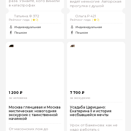
раза. Узнайте, кого винили
видят немногие. Авторская
в катастрофах
прогулка с душой
Татьяна.Ф 372
Ольга.Р 421
Рейтинг гида
(
0)
Рейтинг гида
(
0)
Индивидуальная
Индивидуальная
Пешком
Пешком
1 200 ₽
7 700 ₽
за человека
за экскурсию
Москва глянцевая и Москва
Усадьба Царицыно:
мистическая: новогодняя
Екатерина II и история
экскурсия с таинственной
несбывшейся мечты
начинкой
Урок от Баженова: как не
От масонских лож до
надо работать с