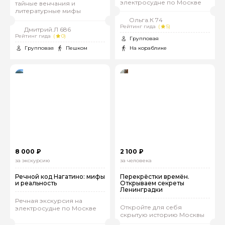
электросудне по Москве
тайные венчания и
литературные мифы
Ольга.К 74
Рейтинг гида
(
5)
Дмитрий.Л 686
Рейтинг гида
(
0)
Групповая
Групповая
Пешком
На кораблике
8 000 ₽
2 100 ₽
за экскурсию
за человека
Речной код Нагатино: мифы
Перекрёстки времён.
и реальность
Открываем секреты
Ленинградки
Речная экскурсия на
Откройте для себя
электросудне по Москве
скрытую историю Москвы