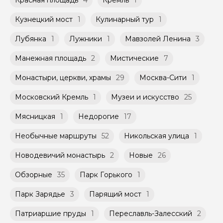
Красная площадь
4
Кремль
1
Кузнецкий мост
1
Кулинарный тур
1
Лубянка
1
Лужники
1
Мавзолей Ленина
3
Манежная площадь
2
Мистические
7
Монастыри, церкви, храмы
29
Москва-Сити
1
Московский Кремль
1
Музеи и искусство
25
Мясницкая
1
Недорогие
17
Необычные маршруты
52
Никольская улица
1
Новодевичий монастырь
2
Новые
26
Обзорные
35
Парк Горького
1
Парк Зарядье
3
Парящий мост
1
Патриаршие пруды
1
Переславль-Залесский
2