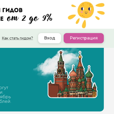
Вход
Регистрация
Как стать гидом?
огут
и.
тябрь
блей.