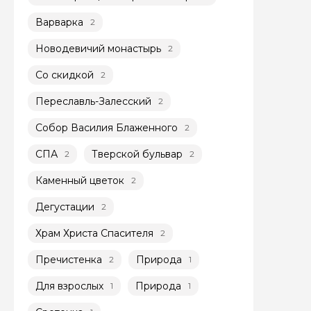
Варварка
2
Новодевичий монастырь
2
Со скидкой
2
Переславль-Залесский
2
Задайте св
Собор Василия Блаженного
2
Как вас зовут
СПА
Тверской бульвар
2
2
Каменный цветок
2
Вопросы и комме
Дегустации
2
Если у вас есть инт
Храм Христа Спасителя
2
Пречистенка
Природа
2
1
Для взрослых
Природа
1
1