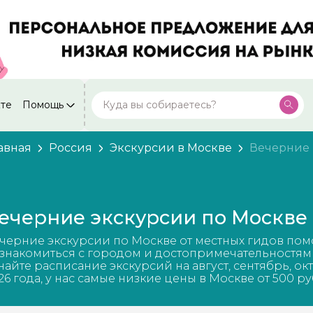
кте
Помощь
Москва
Посмотреть все города
59 экскурсий
Россия
авная
Россия
Экскурсии в Москве
Вечерние
Санкт-Петербург
50 экскурсий
Россия
Нижний Новгород
49 экскурсий
ечерние экскурсии по Москве
Россия
Калининград
черние экскурсии по Москве от местных гидов пом
28 экскурсий
Россия
знакомиться с городом и достопримечательностям
найте расписание экскурсий на август, сентябрь, ок
Кисловодск
26 года, у нас самые низкие цены в Москве от 500 ру
20 экскурсий
Россия
Дербент