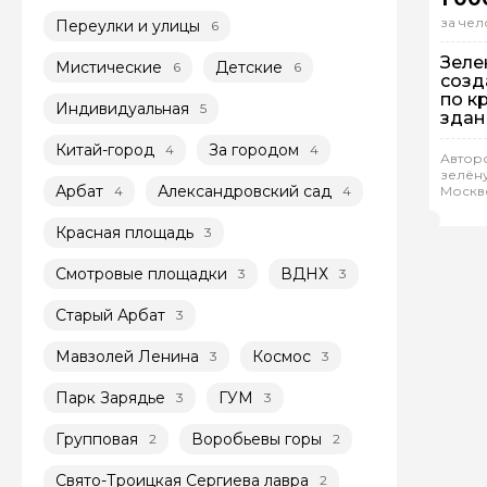
за чел
Переулки и улицы
6
Зеле
Мистические
Детские
6
6
созд
по к
Индивидуальная
5
здан
Китай-город
За городом
4
4
Авторс
Гр
зелён
Арбат
Александровский сад
4
4
Москв
Иль
Красная площадь
3
Смотровые площадки
ВДНХ
3
3
Старый Арбат
3
Мавзолей Ленина
Космос
3
3
Парк Зарядье
ГУМ
3
3
Групповая
Воробьевы горы
2
2
Свято-Троицкая Сергиева лавра
2