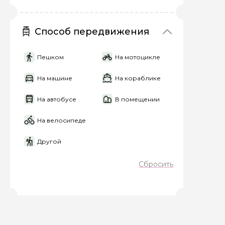
Способ передвижения
Пешком
На мотоцикле
На машине
На кораблике
На автобусе
В помещении
На велосипеде
Другой
Сбросить