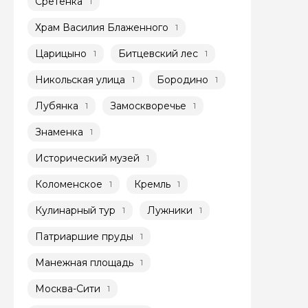
Сретенка
1
Я даю своё согласие 
Храм Василия Блаженного
1
персональных данны
Царицыно
Битцевский лес
1
1
Отправить
Никольская улица
Бородино
1
1
Лубянка
Замоскворечье
1
1
Знаменка
1
Исторический музей
1
Коломенское
Кремль
1
1
Кулинарный тур
Лужники
1
1
Патриаршие пруды
1
Манежная площадь
1
Москва-Сити
1