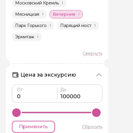
Московский Кремль
1
Мясницкая
Вечерние
1
1
Парк Горького
Парящий мост
1
1
Эрмитаж
1
Цена за экскурсию
От
До
Применить
Сбросить