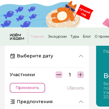
Главная
Экскурсии
Туры
Блог
О прое
Гл
Выберите дату
В
Участники
Ве
Применить
Сбросить
по
Уз
20
Предпочтения