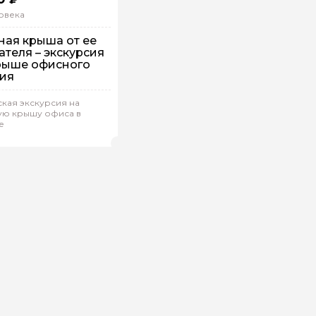
овека
ная крыша от ее
ателя – экскурсия
рыше офисного
ия
кая экскурсия на
упповая
Пешком
ую крышу офиса в
е
я.В 54
(
0)
Рейтинг гида