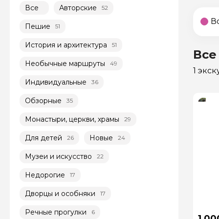
Все
Авторские
52
В
Пешие
51
История и архитектура
51
Все
Необычные маршруты
49
1 экс
Индивидуальные
36
Обзорные
35
Монастыри, церкви, храмы
29
Для детей
Новые
26
24
Музеи и искусство
22
Недорогие
17
Дворцы и особняки
17
Речные прогулки
6
1 00