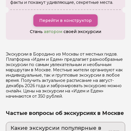
факты и покажут удивляющие, секретные места.
Перейти в конструктор
Стань
автором
своей экскурсии
Экскурсии в Бородино из Москвы от местных гидов.
Задайте свой вопрос гиду
Платформа «Идем и Едем» предлагает разнообразные
экскурсии по самым увлекательным и необычным
маршрутам в Москве. Местные жители организуют как
Как вас зовут
индивидуальные, так и групповые экскурсии в любое
время. Получить актуальное расписание на август-
декабрь 2026 года и забронировать экскурсию можно
Ваша электронная почта
онлайн. Цены на экскурсии на «Идем и Едем»
начинаются от 350 рублей.
Ваш номер телефона
Частые вопросы об экскурсиях в Москве
Какие экскурсии популярные в
Вопросы и комментарии