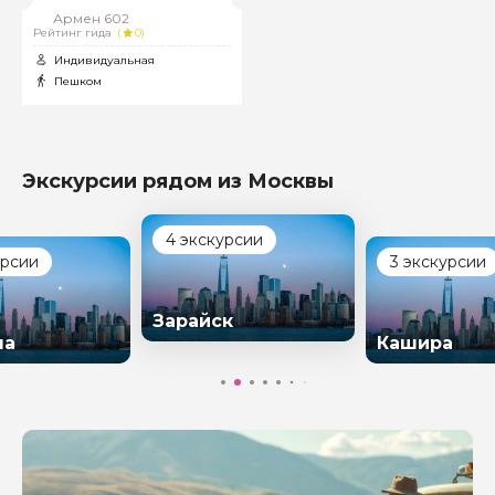
Армен 602
Рейтинг гида
(
0)
Индивидуальная
Пешком
Экскурсии рядом из Москвы
4 экскурсии
урсии
3 экскурсии
Зарайск
на
Кашира