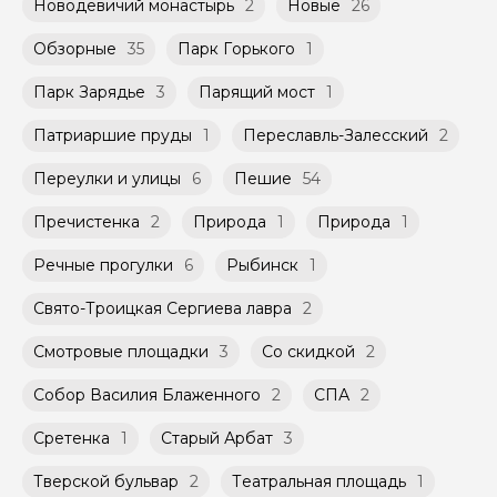
Новодевичий монастырь
2
Новые
26
Обзорные
35
Парк Горького
1
Парк Зарядье
3
Парящий мост
1
Патриаршие пруды
1
Переславль-Залесский
2
Переулки и улицы
6
Пешие
54
Пречистенка
2
Природа
1
Природа
1
Речные прогулки
6
Рыбинск
1
Свято-Троицкая Сергиева лавра
2
Смотровые площадки
3
Со скидкой
2
Собор Василия Блаженного
2
СПА
2
Сретенка
1
Старый Арбат
3
Тверской бульвар
2
Театральная площадь
1